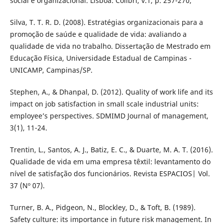
social e organizacional. Lisboa: Colibri, v.1, p. 257-270,
Silva, T. T. R. D. (2008). Estratégias organizacionais para a
promoção de saúde e qualidade de vida: avaliando a
qualidade de vida no trabalho. Dissertação de Mestrado em
Educação Física, Universidade Estadual de Campinas -
UNICAMP, Campinas/SP.
Stephen, A., & Dhanpal, D. (2012). Quality of work life and its
impact on job satisfaction in small scale industrial units:
employee’s perspectives. SDMIMD Journal of management,
3(1), 11-24.
Trentin, L., Santos, A. J., Batiz, E. C., & Duarte, M. A. T. (2016).
Qualidade de vida em uma empresa têxtil: levantamento do
nível de satisfação dos funcionários. Revista ESPACIOS| Vol.
37 (Nº 07).
Turner, B. A., Pidgeon, N., Blockley, D., & Toft, B. (1989).
Safety culture: its importance in future risk management. In