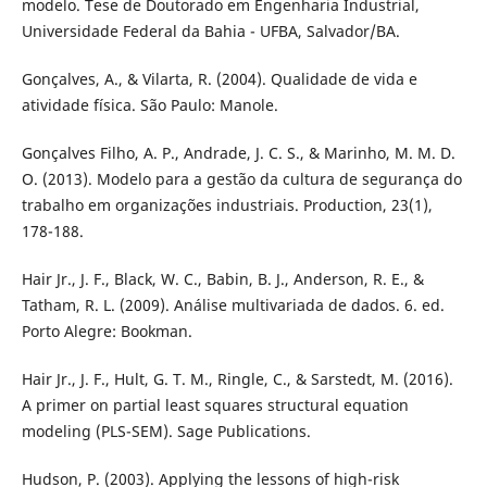
modelo. Tese de Doutorado em Engenharia Industrial,
Universidade Federal da Bahia - UFBA, Salvador/BA.
Gonçalves, A., & Vilarta, R. (2004). Qualidade de vida e
atividade física. São Paulo: Manole.
Gonçalves Filho, A. P., Andrade, J. C. S., & Marinho, M. M. D.
O. (2013). Modelo para a gestão da cultura de segurança do
trabalho em organizações industriais. Production, 23(1),
178-188.
Hair Jr., J. F., Black, W. C., Babin, B. J., Anderson, R. E., &
Tatham, R. L. (2009). Análise multivariada de dados. 6. ed.
Porto Alegre: Bookman.
Hair Jr., J. F., Hult, G. T. M., Ringle, C., & Sarstedt, M. (2016).
A primer on partial least squares structural equation
modeling (PLS-SEM). Sage Publications.
Hudson, P. (2003). Applying the lessons of high-risk