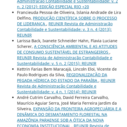
Administração Contabilidade e Sustentabilidade: v. 2
n. 2 (2012): EDIÇÃO ESPECIAL RIO +20
Francieuda Pessoa de Oliveira, Islania Andrade de Lira
Delfino,
PRODUÇÃO CIENTÍFICA SOBRE O PROCESSO
DE LIDERANÇA
,
REUNIR Revista de Administração
Contabilidade e Sustentabilidade: v. 3 n. 4 (2013):
REUNIR
Larissa Back, Ivanete Schneider Hahn, Flavia Luciane
Scherer,
A CONSCIÊNCIA AMBIENTAL E AS ATITUDES
DE CONSUMO SUSTENTÁVEL DE ESTRANGEIROS
,
REUNIR Revista de Administração Contabilidade e
Sustentabilidade: v. 5 n. 2 (2015): REUNIR
Kettrin Farias Bem Maracajá, Lincoln Eloi, Vicente de
Paulo Rodrigues da Silva,
REGIONALIZAÇÃO DA
PEGADA HÍDRICA DO ESTADO DA PARAÍBA
,
REUNIR
Revista de Administração Contabilidade e
Sustentabilidade: v. 4 n. 1 (2014): REUNIR
André Cutrim Carvalho, David Ferreira Carvalho,
Maurício Aguiar Serra, José Maria Ferreira Jardim da
Silveira,
EXPANSÃO DA FRONTEIRA AGROPECUÁRIA E A
DINÂMICA DO DESMATAMENTO FLORESTAL NA
AMAZÔNIA PARAENSE SOB A ÓTICA DA NOVA
ECONOMIA INSTITUCIONAL
,
REUNIR Revista de