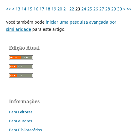
<<
<
13
14
15
16
17
18
19
20
21
22
23
24
25
26
27
28
29
30
>
>>
Você também pode
iniciar uma pesquisa avançada por
similaridade
para este artigo.
Edição Atual
Informações
Para Leitores
Para Autores
Para Bibliotecários