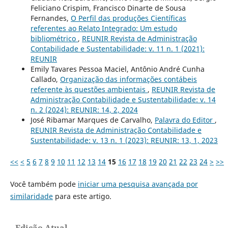
Feliciano Crispim, Francisco Dinarte de Sousa
Fernandes,
O Perfil das produções Científicas
referentes ao Relato Integrado: Um estudo
bibliométrico
,
REUNIR Revista de Administração
Contabilidade e Sustentabilidade: v. 11 n. 1 (2021):
REUNIR
Emily Tavares Pessoa Maciel, Antônio André Cunha
Callado,
Organização das informações contábeis
referente às questões ambientais
,
REUNIR Revista de
Administração Contabilidade e Sustentabilidade: v. 14
n. 2 (2024): REUNIR: 14, 2, 2024
José Ribamar Marques de Carvalho,
Palavra do Editor
,
REUNIR Revista de Administração Contabilidade e
Sustentabilidade: v. 13 n. 1 (2023): REUNIR: 13, 1, 2023
<<
<
5
6
7
8
9
10
11
12
13
14
15
16
17
18
19
20
21
22
23
24
>
>>
Você também pode
iniciar uma pesquisa avançada por
similaridade
para este artigo.
Edição Atual