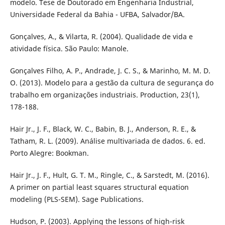
modelo. Tese de Doutorado em Engenharia Industrial,
Universidade Federal da Bahia - UFBA, Salvador/BA.
Gonçalves, A., & Vilarta, R. (2004). Qualidade de vida e
atividade física. São Paulo: Manole.
Gonçalves Filho, A. P., Andrade, J. C. S., & Marinho, M. M. D.
O. (2013). Modelo para a gestão da cultura de segurança do
trabalho em organizações industriais. Production, 23(1),
178-188.
Hair Jr., J. F., Black, W. C., Babin, B. J., Anderson, R. E., &
Tatham, R. L. (2009). Análise multivariada de dados. 6. ed.
Porto Alegre: Bookman.
Hair Jr., J. F., Hult, G. T. M., Ringle, C., & Sarstedt, M. (2016).
A primer on partial least squares structural equation
modeling (PLS-SEM). Sage Publications.
Hudson, P. (2003). Applying the lessons of high-risk