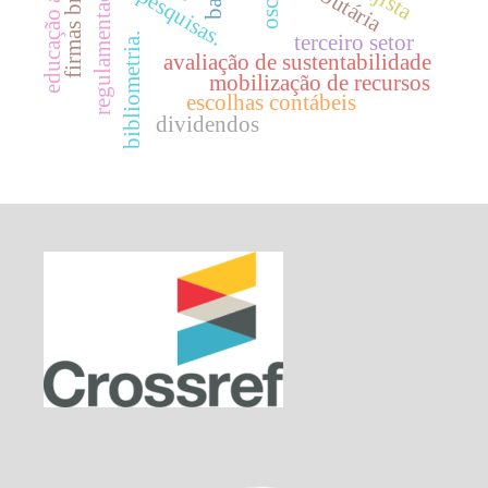
educação ambiental.
regulamentação
oscip
pesquisas.
bibliometria.
terceiro setor
avaliação de sustentabilidade
mobilização de recursos
escolhas contábeis
dividendos