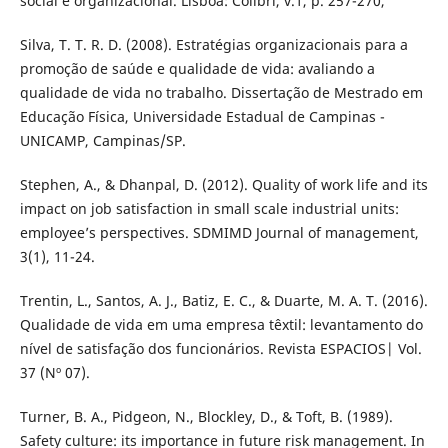
social e organizacional. Lisboa: Colibri, v.1, p. 257-270,
Silva, T. T. R. D. (2008). Estratégias organizacionais para a
promoção de saúde e qualidade de vida: avaliando a
qualidade de vida no trabalho. Dissertação de Mestrado em
Educação Física, Universidade Estadual de Campinas -
UNICAMP, Campinas/SP.
Stephen, A., & Dhanpal, D. (2012). Quality of work life and its
impact on job satisfaction in small scale industrial units:
employee’s perspectives. SDMIMD Journal of management,
3(1), 11-24.
Trentin, L., Santos, A. J., Batiz, E. C., & Duarte, M. A. T. (2016).
Qualidade de vida em uma empresa têxtil: levantamento do
nível de satisfação dos funcionários. Revista ESPACIOS| Vol.
37 (Nº 07).
Turner, B. A., Pidgeon, N., Blockley, D., & Toft, B. (1989).
Safety culture: its importance in future risk management. In