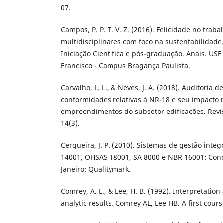
07.
Campos, P. P. T. V. Z. (2016). Felicidade no traba
multidisciplinares com foco na sustentabilidade.
Iniciação Científica e pós-graduação. Anais. US
Francisco - Campus Bragança Paulista.
Carvalho, L. L., & Neves, J. A. (2018). Auditoria 
conformidades relativas à NR-18 e seu impacto 
empreendimentos do subsetor edificações. Revis
14(3).
Cerqueira, J. P. (2010). Sistemas de gestão inte
14001, OHSAS 18001, SA 8000 e NBR 16001: Conce
Janeiro: Qualitymark.
Comrey, A. L., & Lee, H. B. (1992). Interpretation
analytic results. Comrey AL, Lee HB. A first course