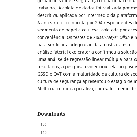
gestão de saúde e segurança ocupacional e qua
trabalho. A coleta de dados foi realizada por 
descritiva, aplicada por intermédio da plataforma
A amostra foi composta por 294 respondentes 
segmento de papel e celulose, coletada por aces
conveniência. Os testes de
Kaiser-Meyer Olkin
e
B
para verificar a adequação da amostra, a esferi
análise fatorial exploratória confirmou a solução
uma análise de regressão linear múltipla para
resultados, a pesquisa evidenciou relação positi
GSSO e QVT com a maturidade da cultura de se
cultura de segurança apresentou o estágio de m
Melhoria contínua proativa, com valor médio de 
Downloads