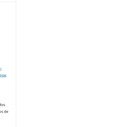
e
a
-
ense
.
ados
os de
m
o