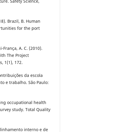
ture. Safety Science,
018). Brazil, B. Human
tunities for the port
i-França, A. C. (2010).
ith The Project
, 1(1), 172.
ontribuições da escola
to e trabalho. São Paulo:
ating occupational health
urvey study. Total Quality
alinhamento interno e de