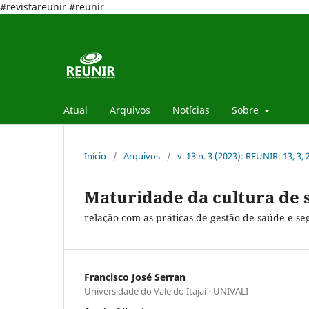
#revistareunir #reunir
Atual
Arquivos
Notícias
Sobre
Início
/
Arquivos
/
v. 13 n. 3 (2023): REUNIR: 13, 3,
Maturidade da cultura de 
relação com as práticas de gestão de saúde e s
Francisco José Serran
Universidade do Vale do Itajaí - UNIVALI