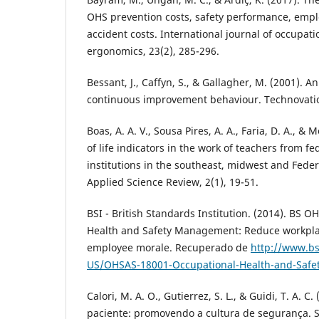
OHS prevention costs, safety performance, empl
accident costs. International journal of occupati
ergonomics, 23(2), 285-296.
Bessant, J., Caffyn, S., & Gallagher, M. (2001). A
continuous improvement behaviour. Technovation
Boas, A. A. V., Sousa Pires, A. A., Faria, D. A., & 
of life indicators in the work of teachers from f
institutions in the southeast, midwest and Federa
Applied Science Review, 2(1), 19-51.
BSI - British Standards Institution. (2014). BS 
Health and Safety Management: Reduce workpla
employee morale. Recuperado de
http://www.b
US/OHSAS-18001-Occupational-Health-and-Safe
Calori, M. A. O., Gutierrez, S. L., & Guidi, T. A. 
paciente: promovendo a cultura de segurança. S