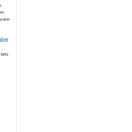
o,
ões
aráter
tive
 seu