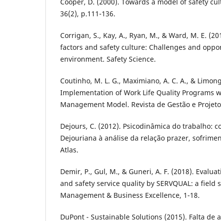
Cooper, D. (2000). Towards a model of safety cul
36(2), p.111-136.
Corrigan, S., Kay, A., Ryan, M., & Ward, M. E. (2
factors and safety culture: Challenges and oppor
environment. Safety Science.
Coutinho, M. L. G., Maximiano, A. C. A., & Limong
Implementation of Work Life Quality Programs w
Management Model. Revista de Gestão e Projetos
Dejours, C. (2012). Psicodinâmica do trabalho: c
Dejouriana à análise da relação prazer, sofrimen
Atlas.
Demir, P., Gul, M., & Guneri, A. F. (2018). Evalu
and safety service quality by SERVQUAL: a field s
Management & Business Excellence, 1-18.
DuPont - Sustainable Solutions (2015). Falta de 