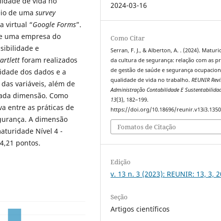
lidade de vida no
2024-03-16
meio de uma
survey
 virtual “
Google Forms
”.
de uma empresa do
Como Citar
sibilidade e
Serran, F. J., & Alberton, A. . (2024). Matur
artlett
foram realizados
da cultura de segurança: relação com as pr
de gestão de saúde e segurança ocupacion
cidade dos dados e a
qualidade de vida no trabalho.
REUNIR Revi
 das variáveis, além de
Administração Contabilidade E Sustentabilida
 cada dimensão. Como
13
(3), 182–199.
va entre as práticas de
https://doi.org/10.18696/reunir.v13i3.135
gurança. A dimensão
Fomatos de Citação
aturidade Nível 4 -
4,21 pontos.
Edição
v. 13 n. 3 (2023): REUNIR: 13, 3, 
Seção
Artigos científicos