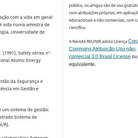
público, os artigos são de uso gratuit
com atribuições próprias, em aplicaç
sfação com a vida em geral:
educacionais e não-comerciais, com c
de vida numa amostra de
científico.
ogia, Universidade de
A Revista REUNIR adota Licença
Crea
Commons Atribuição-Uso não-
 (1991). Safety séries n°
comercial 3.0 Brasil License
ou
tional Atomic Energy
equivalente.
 Gestão da Segurança e
elência em Gestão e
e um sistema de gestão:
strado Sistema de
i/RJ.
e relationships between