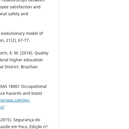
oyee satisfaction and
onal safety and
n evolutionary model of
, 21(2), 67-77.
Morin, E. M. (2018). Quality
ederal higher education
l District. Brazilian
OHSAS 18001 Occupational
ce hazards and boost
sigroup.com/en-
ty/
C. (2015). Segurança do
aúde em Foco, Edição nº: