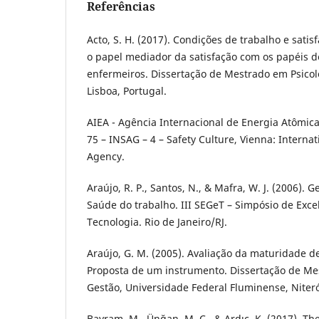
Referências
Acto, S. H. (2017). Condições de trabalho e sati
o papel mediador da satisfação com os papéis 
enfermeiros. Dissertação de Mestrado em Psicol
Lisboa, Portugal.
AIEA - Agência Internacional de Energia Atômica.
75 – INSAG – 4 – Safety Culture, Vienna: Interna
Agency.
Araújo, R. P., Santos, N., & Mafra, W. J. (2006).
Saúde do trabalho. III SEGeT – Simpósio de Exc
Tecnologia. Rio de Janeiro/RJ.
Araújo, G. M. (2005). Avaliação da maturidade d
Proposta de um instrumento. Dissertação de Me
Gestão, Universidade Federal Fluminense, Niteró
Bayram, M., Ünğan, M. C., & Ardıç, K. (2017). Th