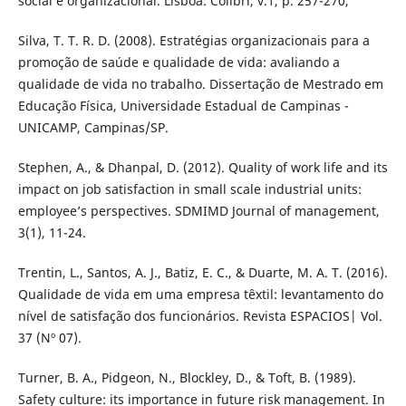
social e organizacional. Lisboa: Colibri, v.1, p. 257-270,
Silva, T. T. R. D. (2008). Estratégias organizacionais para a
promoção de saúde e qualidade de vida: avaliando a
qualidade de vida no trabalho. Dissertação de Mestrado em
Educação Física, Universidade Estadual de Campinas -
UNICAMP, Campinas/SP.
Stephen, A., & Dhanpal, D. (2012). Quality of work life and its
impact on job satisfaction in small scale industrial units:
employee’s perspectives. SDMIMD Journal of management,
3(1), 11-24.
Trentin, L., Santos, A. J., Batiz, E. C., & Duarte, M. A. T. (2016).
Qualidade de vida em uma empresa têxtil: levantamento do
nível de satisfação dos funcionários. Revista ESPACIOS| Vol.
37 (Nº 07).
Turner, B. A., Pidgeon, N., Blockley, D., & Toft, B. (1989).
Safety culture: its importance in future risk management. In