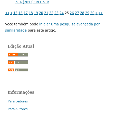
n. 4 (2013): REUNIR
<<
<
15
16
17
18
19
20
21
22
23
24
25
26
27
28
29
30
>
>>
Você também pode
iniciar uma pesquisa avançada por
similaridade
para este artigo.
Edição Atual
Informações
Para Leitores
Para Autores