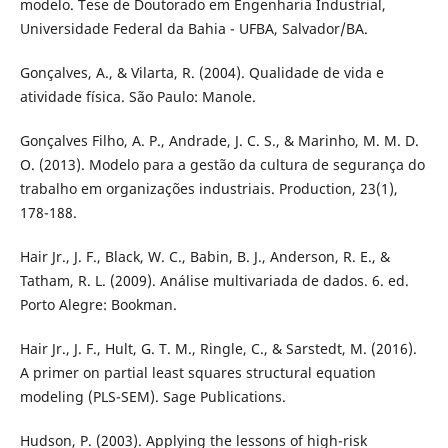
modelo. Tese de Doutorado em Engenharia Industrial,
Universidade Federal da Bahia - UFBA, Salvador/BA.
Gonçalves, A., & Vilarta, R. (2004). Qualidade de vida e
atividade física. São Paulo: Manole.
Gonçalves Filho, A. P., Andrade, J. C. S., & Marinho, M. M. D.
O. (2013). Modelo para a gestão da cultura de segurança do
trabalho em organizações industriais. Production, 23(1),
178-188.
Hair Jr., J. F., Black, W. C., Babin, B. J., Anderson, R. E., &
Tatham, R. L. (2009). Análise multivariada de dados. 6. ed.
Porto Alegre: Bookman.
Hair Jr., J. F., Hult, G. T. M., Ringle, C., & Sarstedt, M. (2016).
A primer on partial least squares structural equation
modeling (PLS-SEM). Sage Publications.
Hudson, P. (2003). Applying the lessons of high-risk