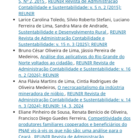
5, Nº 2, 2015
,
REUNIR Revista de Administração
Contabilidade e Sustentabilidade: v. 5 n. 2 (2015):
REUNIR
Larice Carolina Toledo, Silvio Roberto Stefani, Luciano
Ferreira de Lima, Sandra Mara de Andrade,
Sustentabilidade e Desenvolvimento Rural
,
REUNIR
Revista de Administração Contabilidade e
Sustentabilidade: v. 15 n. 3 (2025): REUNIR
Bruno César Oliveira de Lima, Jássio Pereira de
Medeiros,
Análise dos aplicativos do Rio Grande do
Norte voltados ao cidadão
,
REUNIR Revista de
Administração Contabilidade e Sustentabilidade: v. 16
n. 2 (2026): REUNIR
Ana Flávia Martins de Lima, Cintia Rodrigues de
Oliveira Medeiros,
O necrocapitalismo da indústria
mineradora de nióbio
,
REUNIR Revista de
Administração Contabilidade e Sustentabilidade: v. 14
n. 3 (2024): REUNIR: 14, 3, 2024
Eliane Pinheiro de Sousa, Renata Benício de Oliveira,
Francisco Diego Guedes Ferreira,
Competitividade dos
produtores familiares cooperados e beneficiários do
PNAE vis-à-vis os que não são: uma análise para o
Ceará
,
REUNIR Revista de Administração