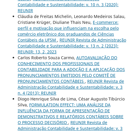
Contabilidade e Sustentabilidade: v. 10 n. 3 (2020):
REUNIR
Cláudia de Freitas Michelin, Leonardo Medeiros Salau,
Cristiane Krüger, Diuliane Thais Neu,
E-commerce:
perfil e motivação que influenciam na escolha pelo
comércio eletrônico dos graduandos de Ciências
Contábeis da UFSM
,
REUNIR Revista de Administração
Contabilidade e Sustentabilidade: v. 13 n. 2 (2023):
REUNIR: 13, 2, 2023
Carlos Roberto Souza Carmo,
AUTOAVALIAÇÃO DO
CONHECIMENTO DOS PROFISSIONAIS DE
CONTABILIDADE PARA A ADOÇÃO E A APLICAÇÃO DOS
PRONUNCIAMENTOS EMITIDOS PELO COMITÊ DE
PRONUNCIAMENTOS CONTÁBEIS
,
REUNIR Revista de
Administração Contabilidade e Sustentabilidade: v. 3
n. 4 (2013): REUNIR
Diogo Henrique Silva de Lima, César Augusto Tibúrcio
Silva,
FORMULATION EFFECT: UMA ANÁLISE DA
INFLUÊNCIA DA FORMA DE APRESENTAÇÃO DE
DEMONSTRATIVOS E RELATÓRIOS CONTÁBEIS SOBRE
O PROCESSO DECISÓRIO
,
REUNIR Revista de
Administração Contabilidade e Sustentabilidade: v. 3