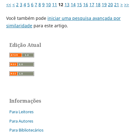
<<
<
2
3
4
5
6
7
8
9
10
11
12
13
14
15
16
17
18
19
20
21
>
>>
Você também pode
iniciar uma pesquisa avançada por
similaridade
para este artigo.
Edição Atual
Informações
Para Leitores
Para Autores
Para Bibliotecários