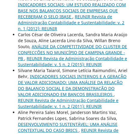
INDICADORES SOCIAIS: UM ESTUDO REALIZADO COM
BASE NOS BALANÇOS SOCIAIS DE EMPRESAS QUE
RECEBERAM O SELO IBASE
,
REUNIR Revista de
Administração Contabilidade e Sustentabilidade: v. 2
n. 1 (2012): REUNIR
Carlos César de Oliveira Lacerda, Sandra Maria Araújo
de Souza, Aline Lacerda Lino da Silva, Willan Breno
Souto,
ANÁLISE DA COMPETITIVIDADE DO CLUSTER DE
CONFECÇÕES NO MUNICÍPIO DE CAMPINA GRANDE -
PB
,
REUNIR Revista de Administração Contabilidade e
Sustentabilidade: v. 5 n. 2 (2015): REUNIR
Silvane Maria Taiarol, Simone Letícia Raimundini, Ariel
Behr,
INDICADORES SOCIAIS INTERNOS E A GERAÇÃO
DE VALOR ADICIONADO: UMA ANÁLISE DA RELAÇÃO
DO BALANÇO SOCIAL E DA DEMONSTRAÇÃO DO
VALOR ADICIONADO EM BANCOS BRASILEIROS
,
REUNIR Revista de Administração Contabilidade e
Sustentabilidade: v. 1 n. 2 (2011): REUNIR
Aline Pereira Sales Morel, Janderson Martins Vaz,
Patrick Fernandes Lopes, Sabrina Soares da Silva,
DESENVOLVIMENTO SUSTENTÁVEL: UMA ANÁLISE
CONTEXTUAL DO CASO BRICS
,
REUNIR Revista de