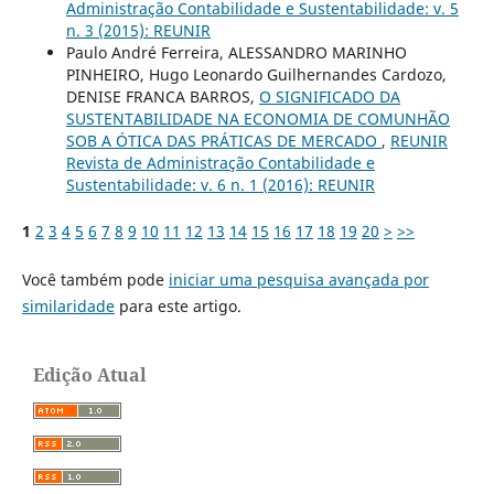
Administração Contabilidade e Sustentabilidade: v. 5
n. 3 (2015): REUNIR
Paulo André Ferreira, ALESSANDRO MARINHO
PINHEIRO, Hugo Leonardo Guilhernandes Cardozo,
DENISE FRANCA BARROS,
O SIGNIFICADO DA
SUSTENTABILIDADE NA ECONOMIA DE COMUNHÃO
SOB A ÓTICA DAS PRÁTICAS DE MERCADO
,
REUNIR
Revista de Administração Contabilidade e
Sustentabilidade: v. 6 n. 1 (2016): REUNIR
1
2
3
4
5
6
7
8
9
10
11
12
13
14
15
16
17
18
19
20
>
>>
Você também pode
iniciar uma pesquisa avançada por
similaridade
para este artigo.
Edição Atual