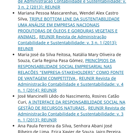
de Administração Contabilidade e Sustentabilidade: v.
3 n. 2 (2013): REUNIR
Mariana Pessoa Mascarenhas, Wendel Alex Castro
Silva,
TRIPLE BOTTOM LINE DA SUSTENTABILIDADE
UMA ANÁLISE EM EMPRESAS NACIONAIS
PRODUTORAS DE ÓLEOS E GORDURAS VEGETAIS E
ANIMAIS
,
REUNIR Revista de Administração
Contabilidade e Sustentabilidade: v. 3 n. 1 (2013):
REUNIR
Maria José da Silva Feitosa, Natália Mary Oliveira de
Souza, Carla Regina Pasa Gómez,
PRINCÍPIOS DA
RESPONSABILIDADE SOCIAL EMPRESARIAL NAS
RELAÇÕES “EMPRESA-STAKEHOLDERS” COMO FONTE
DE VANTAGEM COMPETITIVA
,
REUNIR Revista de
Administração Contabilidade e Sustentabilidade: v. 4
n. 1 (2014): REUNIR
José Mancinelli Lêdo do Nascimento, Rosires Catão
Curi,
A INTERFACE DA RESPONSABILIDADE SOCIAL NA
GESTÃO DE RECURSOS NATURAIS
,
REUNIR Revista de
Administração Contabilidade e Sustentabilidade: v. 3
n. 1 (2013): REUNIR
Ana Paula Ferreira da Silva, Senhora Abani José
Ribeiro de Lima, Erica Xavier de Souza, Jairo Pereira,