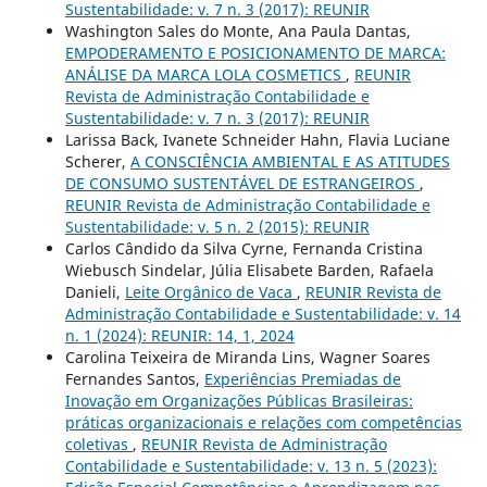
Sustentabilidade: v. 7 n. 3 (2017): REUNIR
Washington Sales do Monte, Ana Paula Dantas,
EMPODERAMENTO E POSICIONAMENTO DE MARCA:
ANÁLISE DA MARCA LOLA COSMETICS
,
REUNIR
Revista de Administração Contabilidade e
Sustentabilidade: v. 7 n. 3 (2017): REUNIR
Larissa Back, Ivanete Schneider Hahn, Flavia Luciane
Scherer,
A CONSCIÊNCIA AMBIENTAL E AS ATITUDES
DE CONSUMO SUSTENTÁVEL DE ESTRANGEIROS
,
REUNIR Revista de Administração Contabilidade e
Sustentabilidade: v. 5 n. 2 (2015): REUNIR
Carlos Cândido da Silva Cyrne, Fernanda Cristina
Wiebusch Sindelar, Júlia Elisabete Barden, Rafaela
Danieli,
Leite Orgânico de Vaca
,
REUNIR Revista de
Administração Contabilidade e Sustentabilidade: v. 14
n. 1 (2024): REUNIR: 14, 1, 2024
Carolina Teixeira de Miranda Lins, Wagner Soares
Fernandes Santos,
Experiências Premiadas de
Inovação em Organizações Públicas Brasileiras:
práticas organizacionais e relações com competências
coletivas
,
REUNIR Revista de Administração
Contabilidade e Sustentabilidade: v. 13 n. 5 (2023):