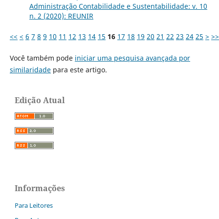
Administração Contabilidade e Sustentabilidade: v. 10
n. 2 (2020): REUNIR
<<
<
6
7
8
9
10
11
12
13
14
15
16
17
18
19
20
21
22
23
24
25
>
>>
Você também pode
iniciar uma pesquisa avançada por
similaridade
para este artigo.
Edição Atual
Informações
Para Leitores