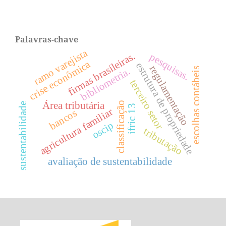
Palavras-chave
ramo varejista
firmas brasileiras.
pesquisas.
crise econômica
estrutura de propriedade
regulamentação
escolhas contábeis
bibliometria.
terceiro setor
classificação
Área tributária
sustentabilidade
ifric 13
agricultura familiar
bancos
oscip
tributação
avaliação de sustentabilidade