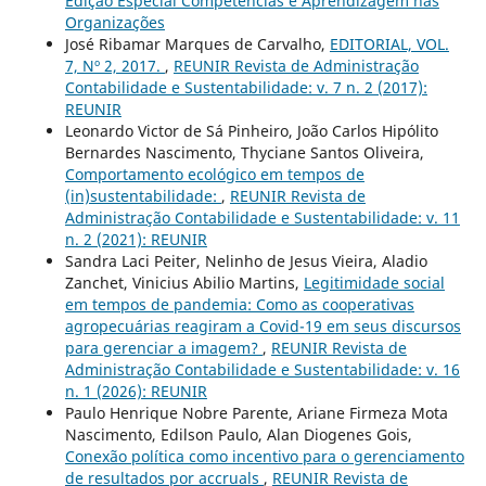
Edição Especial Competências e Aprendizagem nas
Organizações
José Ribamar Marques de Carvalho,
EDITORIAL, VOL.
7, Nº 2, 2017.
,
REUNIR Revista de Administração
Contabilidade e Sustentabilidade: v. 7 n. 2 (2017):
REUNIR
Leonardo Victor de Sá Pinheiro, João Carlos Hipólito
Bernardes Nascimento, Thyciane Santos Oliveira,
Comportamento ecológico em tempos de
(in)sustentabilidade:
,
REUNIR Revista de
Administração Contabilidade e Sustentabilidade: v. 11
n. 2 (2021): REUNIR
Sandra Laci Peiter, Nelinho de Jesus Vieira, Aladio
Zanchet, Vinicius Abilio Martins,
Legitimidade social
em tempos de pandemia: Como as cooperativas
agropecuárias reagiram a Covid-19 em seus discursos
para gerenciar a imagem?
,
REUNIR Revista de
Administração Contabilidade e Sustentabilidade: v. 16
n. 1 (2026): REUNIR
Paulo Henrique Nobre Parente, Ariane Firmeza Mota
Nascimento, Edilson Paulo, Alan Diogenes Gois,
Conexão política como incentivo para o gerenciamento
de resultados por accruals
,
REUNIR Revista de