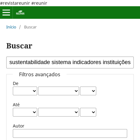
#revistareunir #reunir
Início
/
Buscar
Buscar
Filtros avançados
De
Até
Autor