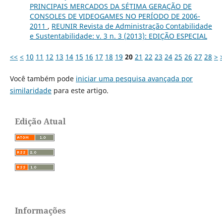
PRINCIPAIS MERCADOS DA SÉTIMA GERAÇÃO DE
CONSOLES DE VIDEOGAMES NO PERÍODO DE 2006-
2011
,
REUNIR Revista de Administração Contabilidade
e Sustentabilidade: v. 3 n. 3 (2013): EDIÇÃO ESPECIAL
<<
<
10
11
12
13
14
15
16
17
18
19
20
21
22
23
24
25
26
27
28
>
Você também pode
iniciar uma pesquisa avançada por
similaridade
para este artigo.
Edição Atual
Informações