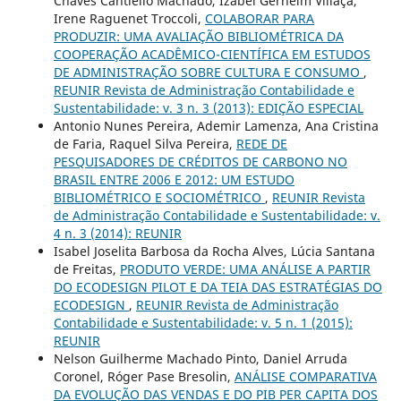
Chaves Cantiello Machado, Izabel Gerheim Villaça,
Irene Raguenet Troccoli,
COLABORAR PARA
PRODUZIR: UMA AVALIAÇÃO BIBLIOMÉTRICA DA
COOPERAÇÃO ACADÊMICO-CIENTÍFICA EM ESTUDOS
DE ADMINISTRAÇÃO SOBRE CULTURA E CONSUMO
,
REUNIR Revista de Administração Contabilidade e
Sustentabilidade: v. 3 n. 3 (2013): EDIÇÃO ESPECIAL
Antonio Nunes Pereira, Ademir Lamenza, Ana Cristina
de Faria, Raquel Silva Pereira,
REDE DE
PESQUISADORES DE CRÉDITOS DE CARBONO NO
BRASIL ENTRE 2006 E 2012: UM ESTUDO
BIBLIOMÉTRICO E SOCIOMÉTRICO
,
REUNIR Revista
de Administração Contabilidade e Sustentabilidade: v.
4 n. 3 (2014): REUNIR
Isabel Joselita Barbosa da Rocha Alves, Lúcia Santana
de Freitas,
PRODUTO VERDE: UMA ANÁLISE A PARTIR
DO ECODESIGN PILOT E DA TEIA DAS ESTRATÉGIAS DO
ECODESIGN
,
REUNIR Revista de Administração
Contabilidade e Sustentabilidade: v. 5 n. 1 (2015):
REUNIR
Nelson Guilherme Machado Pinto, Daniel Arruda
Coronel, Róger Pase Bresolin,
ANÁLISE COMPARATIVA
DA EVOLUÇÃO DAS VENDAS E DO PIB PER CAPITA DOS