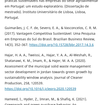
práticas sustentáveis nas empresas do setor agroalimentar
em Portugal: um estudo exploratório. (Dissertação de
mestrado). Instituto Universitário de Lisboa, Lisboa,
Portugal.
Guimarães, J. C. F. de, Severo, E. A., & Vasconcelos, C. R. M.
(2017). Vantagem Competitiva Sustentável: Uma Pesquisa
em Empresas do Sul do Brasil. Brazilian Business Review,
14(3), 352–367.
https://doi.org/10.15728/bbr.2017.14.3.6
Hajar, H. A. A., Tweissi, A., Hajar, Y. A. A., Al-Weshah, R.,
Shatanawi, K. M., Imam, R., & Hajer, M. A. A. (2020).
Assessment of the municipal solid waste management
sector development in Jordan towards green growth by
sustainability window analysis. Journal of Cleaner
Production, 258, 120539.
https://doi.org/10.1016/j.jclepro.2020.120539
Hameed, I., Hyder, Z., Imran, M., & Shafiq, K. (2021).
Greenwash and green purchase behavior: An