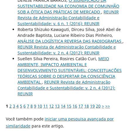
DENISE FRANCA BARROS,
O SIGNIFICADO DA
SUSTENTABILIDADE NA ECONOMIA DE COMUNHÃO
SOB A ÓTICA DAS PRÁTICAS DE MERCADO
,
REUNIR
Revista de Administração Contabilidade e
Sustentabilidade: v. 6 n. 1 (2016): REUNIR
Roberta Shizuko Kawaguti, Dirceu Silva, José Abel de
Andrade Baptista, Luciane Ribeiro Dias Pinheiro,
ANÁLISE DA LOGÍSTICA REVERSA DAS RADIOGRAFIAS
,
REUNIR Revista de Administração Contabilidade e
Sustentabilidade: v. 2 n. 4 (2012): REUNIR
Suellen Silva Pereira, Rosires Catão Curi,
MEIO
AMBIENTE, IMPACTO AMBIENTAL E
DESENVOLVIMENTO SUSTENTÁVEL: CONCEITUAÇÕES
TEÓRICAS SOBRE O DESPERTAR DA CONSCIÊNCIA
AMBIENTAL
,
REUNIR Revista de Administração
Contabilidade e Sustentabilidade: v. 2 n. 4 (2012):
REUNIR
1
2
3
4
5
6
7
8
9
10
11
12
13
14
15
16
17
18
19
20
>
>>
Você também pode
iniciar uma pesquisa avançada por
similaridade
para este artigo.