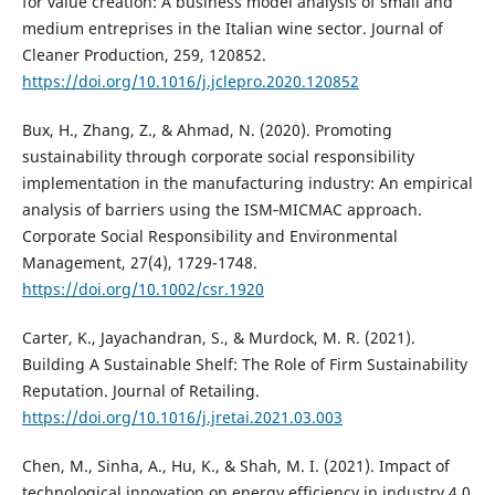
for value creation: A business model analysis of small and
medium entreprises in the Italian wine sector. Journal of
Cleaner Production, 259, 120852.
https://doi.org/10.1016/j.jclepro.2020.120852
Bux, H., Zhang, Z., & Ahmad, N. (2020). Promoting
sustainability through corporate social responsibility
implementation in the manufacturing industry: An empirical
analysis of barriers using the ISM‐MICMAC approach.
Corporate Social Responsibility and Environmental
Management, 27(4), 1729-1748.
https://doi.org/10.1002/csr.1920
Carter, K., Jayachandran, S., & Murdock, M. R. (2021).
Building A Sustainable Shelf: The Role of Firm Sustainability
Reputation. Journal of Retailing.
https://doi.org/10.1016/j.jretai.2021.03.003
Chen, M., Sinha, A., Hu, K., & Shah, M. I. (2021). Impact of
technological innovation on energy efficiency in industry 4.0