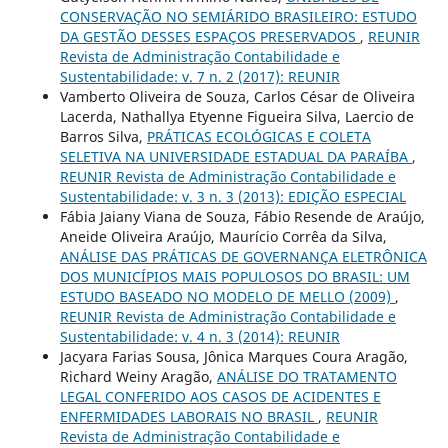
CONSERVAÇÃO NO SEMIÁRIDO BRASILEIRO: ESTUDO
DA GESTÃO DESSES ESPAÇOS PRESERVADOS
,
REUNIR
Revista de Administração Contabilidade e
Sustentabilidade: v. 7 n. 2 (2017): REUNIR
Vamberto Oliveira de Souza, Carlos César de Oliveira
Lacerda, Nathallya Etyenne Figueira Silva, Laercio de
Barros Silva,
PRÁTICAS ECOLÓGICAS E COLETA
SELETIVA NA UNIVERSIDADE ESTADUAL DA PARAÍBA
,
REUNIR Revista de Administração Contabilidade e
Sustentabilidade: v. 3 n. 3 (2013): EDIÇÃO ESPECIAL
Fábia Jaiany Viana de Souza, Fábio Resende de Araújo,
Aneide Oliveira Araújo, Maurício Corrêa da Silva,
ANÁLISE DAS PRÁTICAS DE GOVERNANÇA ELETRÔNICA
DOS MUNICÍPIOS MAIS POPULOSOS DO BRASIL: UM
ESTUDO BASEADO NO MODELO DE MELLO (2009)
,
REUNIR Revista de Administração Contabilidade e
Sustentabilidade: v. 4 n. 3 (2014): REUNIR
Jacyara Farias Sousa, Jônica Marques Coura Aragão,
Richard Weiny Aragão,
ANÁLISE DO TRATAMENTO
LEGAL CONFERIDO AOS CASOS DE ACIDENTES E
ENFERMIDADES LABORAIS NO BRASIL
,
REUNIR
Revista de Administração Contabilidade e