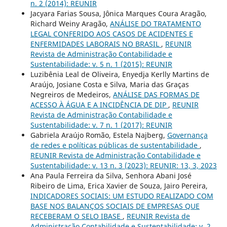
n. 2 (2014): REUNIR
Jacyara Farias Sousa, Jônica Marques Coura Aragão,
Richard Weiny Aragão,
ANÁLISE DO TRATAMENTO
LEGAL CONFERIDO AOS CASOS DE ACIDENTES E
ENFERMIDADES LABORAIS NO BRASIL
,
REUNIR
Revista de Administração Contabilidade e
Sustentabilidade: v. 5 n. 1 (2015): REUNIR
Luzibênia Leal de Oliveira, Enyedja Kerlly Martins de
Araújo, Josiane Costa e Silva, Maria das Graças
Negreiros de Medeiros,
ANÁLISE DAS FORMAS DE
ACESSO À ÁGUA E A INCIDÊNCIA DE DIP
,
REUNIR
Revista de Administração Contabilidade e
Sustentabilidade: v. 7 n. 1 (2017): REUNIR
Gabriela Araújo Romão, Estela Najberg,
Governança
de redes e políticas públicas de sustentabilidade
,
REUNIR Revista de Administração Contabilidade e
Sustentabilidade: v. 13 n. 3 (2023): REUNIR: 13, 3, 2023
Ana Paula Ferreira da Silva, Senhora Abani José
Ribeiro de Lima, Erica Xavier de Souza, Jairo Pereira,
INDICADORES SOCIAIS: UM ESTUDO REALIZADO COM
BASE NOS BALANÇOS SOCIAIS DE EMPRESAS QUE
RECEBERAM O SELO IBASE
,
REUNIR Revista de
Administração Contabilidade e Sustentabilidade: v. 2