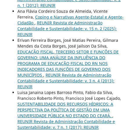
n. 1 (2012): REUNIR
Ana Flávia Cordeiro Souza de Almeida, Vicente
Ferreira,
Coping e Narrativas Agente-Estatal e Agente-
Cidadão
,
REUNIR Revista de Administração
Contabilidade e Sustentabilidade: v. 15 n. 2 (2025):
REUNIR
Erivan Ferreira Borges, José Matias Pereira, Gilmara
Mendes da Costa Borges, José Jailson Da Silva,
EDUCAÇÃO FISCAL, TERCEIRO SETOR E FUNÇÕES DE
GOVERNO: UMA ANÁLISE DA INFLUÊNCIA DO
PROGRAMA DE EDUCAÇÃO FISCAL DO RN NOS
INDICADORES DAS FUNÇÕES DE GOVERNO DOS
MUNICÍPIOS
,
REUNIR Revista de Administração
Contabilidade e Sustentabilidade: v. 3 n. 4 (2013):
REUNIR
Luisa Janaina Lopes Barroso Pinto, Fabio da Silva,
Francisco Roberto Pinto, Francisco José Lopes Cajado,
SUSTENTABILIDADE DOS RECURSOS HÍDRICOS: A
PERSPECTIVA DA POLÍTICA DE GESTÃO EM UMA
UNIVERSIDADE PÚBLICA NO ESTADO DO CEARÁ.
,
REUNIR Revista de Administração Contabilidade e
Sustentabilidade: v. 7 n. 1 (2017): REUNIR