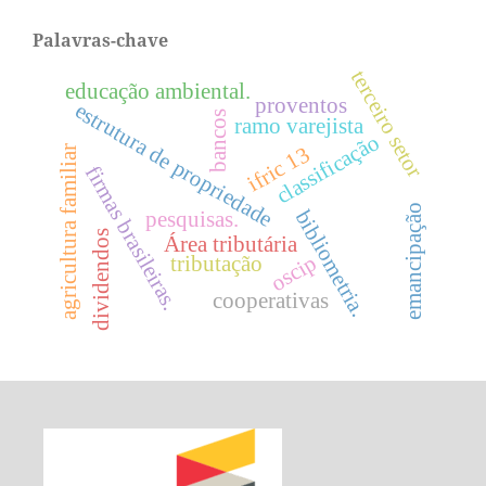
Palavras-chave
terceiro setor
educação ambiental.
proventos
estrutura de propriedade
bancos
ramo varejista
classificação
ifric 13
agricultura familiar
firmas brasileiras.
emancipação
bibliometria.
pesquisas.
dividendos
Área tributária
oscip
tributação
cooperativas