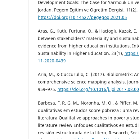
Development Goals: The Case for Yarmouk Univer
Jordan. Pegem Egitim ve Ogretim Dergisi, 11(2),
https://doi.org/10.14527/pegegog.2021.05
Aras, G., Kutlu Furtuna, O., & Hacioglu Kazak, E.
between stakeholders’ materiality and sustaina
evidence from higher education institutions. Int
Sustainability in Higher Education. 23(1),
https:
11-2020-0439
Aria, M., & Cuccurullo, C. (2017). Bibliometrix: An
comprehensive science mapping analysis. Journal
959–975.
https://doi.org/10.1016/j.joi.2017.08.0
Barbosa, F. R. G. M., Noronha, M. O., & Piffer, 
qualitativas em estudos sobre pobreza : uma re
literatura Qualitative approaches in poverty stud
literature review Enfoques cualitativos en estud
revisión estructurada de la litera. Research, So