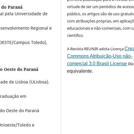
virtude de ser um periódico de acess
e do Paraná
l pela Universidade de
público, os artigos são de uso gratuit
com atribuições próprias, em aplicaç
senvolvimento Regional e
educacionais e não-comerciais, com c
científico.
IOESTE/Campus Toledo),
A Revista REUNIR adota Licença
Crea
Commons Atribuição-Uso não-
comercial 3.0 Brasil License
ou
do Oeste do Paraná
equivalente.
ade de Lisboa (ULisboa).
Graduação em
 do Oeste do Paraná
nioeste/Toledo e