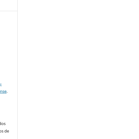
e
a
-
ense
.
ados
os de
m