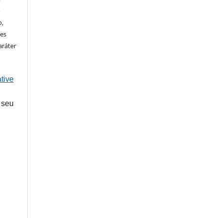
o
o,
ões
aráter
tive
 seu