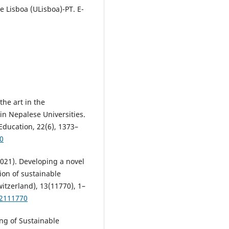
 Lisboa (ULisboa)-PT. E-
 the art in the
in Nepalese Universities.
 Education, 22(6), 1373–
60
(2021). Developing a novel
ion of sustainable
itzerland), 13(11770), 1–
32111770
ing of Sustainable