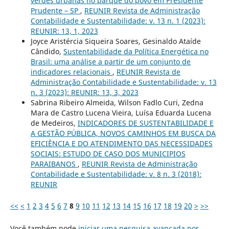
verdes urbanas no parque do povo em Presidente
Prudente – SP
,
REUNIR Revista de Administração
Contabilidade e Sustentabilidade: v. 13 n. 1 (2023):
REUNIR: 13, 1, 2023
Joyce Aristércia Siqueira Soares, Gesinaldo Ataíde
Cândido,
Sustentabilidade da Política Energética no
Brasil: uma análise a partir de um conjunto de
indicadores relacionais
,
REUNIR Revista de
Administração Contabilidade e Sustentabilidade: v. 13
n. 3 (2023): REUNIR: 13, 3, 2023
Sabrina Ribeiro Almeida, Wilson Fadlo Curi, Zedna
Mara de Castro Lucena Vieira, Luísa Eduarda Lucena
de Medeiros,
INDICADORES DE SUSTENTABILIDADE E
A GESTÃO PÚBLICA, NOVOS CAMINHOS EM BUSCA DA
EFICIÊNCIA E DO ATENDIMENTO DAS NECESSIDADES
SOCIAIS: ESTUDO DE CASO DOS MUNICIPIOS
PARAIBANOS
,
REUNIR Revista de Administração
Contabilidade e Sustentabilidade: v. 8 n. 3 (2018):
REUNIR
<<
<
1
2
3
4
5
6
7
8
9
10
11
12
13
14
15
16
17
18
19
20
>
>>
Você também pode
iniciar uma pesquisa avançada por