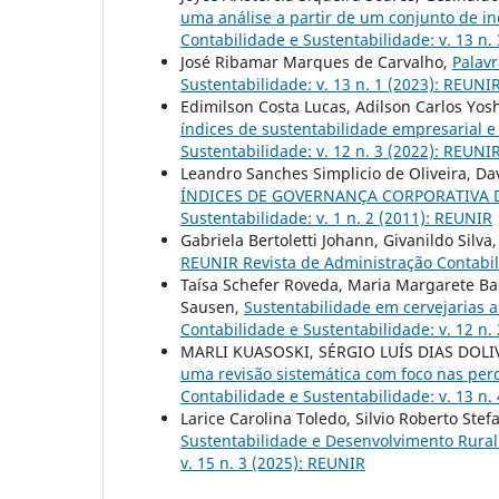
uma análise a partir de um conjunto de in
Contabilidade e Sustentabilidade: v. 13 n. 
José Ribamar Marques de Carvalho,
Palavr
Sustentabilidade: v. 13 n. 1 (2023): REUNIR
Edimilson Costa Lucas, Adilson Carlos Yosh
índices de sustentabilidade empresarial e
Sustentabilidade: v. 12 n. 3 (2022): REUNIR
Leandro Sanches Simplicio de Oliveira, Da
ÍNDICES DE GOVERNANÇA CORPORATIVA
Sustentabilidade: v. 1 n. 2 (2011): REUNIR
Gabriela Bertoletti Johann, Givanildo Silva
REUNIR Revista de Administração Contabilid
Taísa Schefer Roveda, Maria Margarete Bac
Sausen,
Sustentabilidade em cervejarias 
Contabilidade e Sustentabilidade: v. 12 n. 
MARLI KUASOSKI, SÉRGIO LUÍS DIAS DOLI
uma revisão sistemática com foco nas per
Contabilidade e Sustentabilidade: v. 13 n. 
Larice Carolina Toledo, Silvio Roberto Ste
Sustentabilidade e Desenvolvimento Rura
v. 15 n. 3 (2025): REUNIR