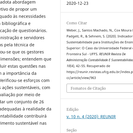
a adota abordagem
2020-12-23
etivo de propor um
equado às necessidades
Como Citar
 bibliográfica e
cação de questionários.
Weber, J., Santos Machado, N., Cox Moura 
Padgett, R., & Sehnem, S. (2020). Indicador
nistração e servidores
Sustentabilidade para Instituições de Ensi
s pela técnica de
Superior: O Caso da Universidade Federal
atou-se que os gestores
Fronteira Sul - UFFS.
REUNIR Revista De
 dimensões; entendem que
Administração Contabilidade E Sustentabilida
luir estas questões nas
10
(4), 42–55. Recuperado de
https://reunir.revistas.ufcg.edu.br/index
m a importância da
cc/article/view/963
Verificou-se esforços com
s ações sustentáveis, com
Fomatos de Citação
valiação por meio de
lidar um conjunto de 26
 adequadas à realidade da
Edição
entabilidade contribuirá
v. 10 n. 4 (2020): REUNIR
imento sustentável nas
Seção