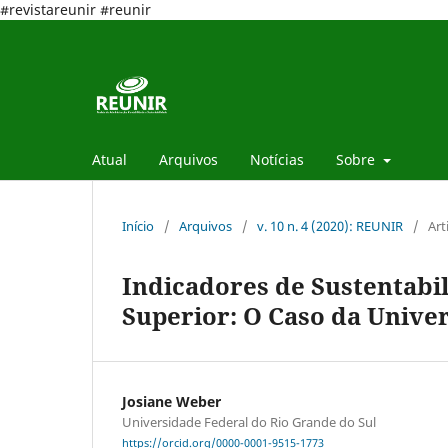
#revistareunir #reunir
Atual
Arquivos
Notícias
Sobre
Início
/
Arquivos
/
v. 10 n. 4 (2020): REUNIR
/
Art
Indicadores de Sustentabil
Superior: O Caso da Univer
Josiane Weber
Universidade Federal do Rio Grande do Sul
https://orcid.org/0000-0001-9515-1773