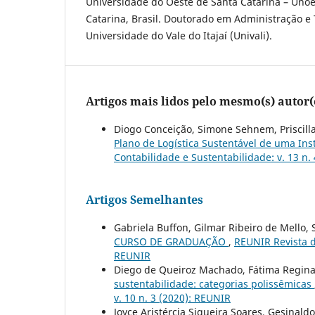
Universidade do Oeste de Santa Catarina – Unoe
Catarina, Brasil. Doutorado em Administração e
Universidade do Vale do Itajaí (Univali).
Artigos mais lidos pelo mesmo(s) autor(
Diogo Conceição, Simone Sehnem, Priscilla
Plano de Logística Sustentável de uma Ins
Contabilidade e Sustentabilidade: v. 13 n. 
Artigos Semelhantes
Gabriela Buffon, Gilmar Ribeiro de Mello,
CURSO DE GRADUAÇÃO
,
REUNIR Revista d
REUNIR
Diego de Queiroz Machado, Fátima Regin
sustentabilidade: categorias polissêmicas
v. 10 n. 3 (2020): REUNIR
Joyce Aristércia Siqueira Soares, Gesinald