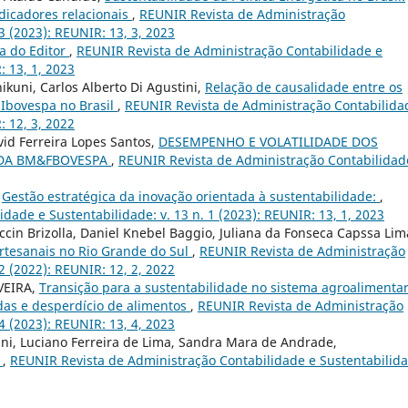
dicadores relacionais
,
REUNIR Revista de Administração
3 (2023): REUNIR: 13, 3, 2023
a do Editor
,
REUNIR Revista de Administração Contabilidade e
: 13, 1, 2023
ikuni, Carlos Alberto Di Agustini,
Relação de causalidade entre os
 Ibovespa no Brasil
,
REUNIR Revista de Administração Contabilida
: 12, 3, 2022
vid Ferreira Lopes Santos,
DESEMPENHO E VOLATILIDADE DOS
 DA BM&FBOVESPA
,
REUNIR Revista de Administração Contabilidad
,
Gestão estratégica da inovação orientada à sustentabilidade:
,
ade e Sustentabilidade: v. 13 n. 1 (2023): REUNIR: 13, 1, 2023
cin Brizolla, Daniel Knebel Baggio, Juliana da Fonseca Capssa Lim
artesanais no Rio Grande do Sul
,
REUNIR Revista de Administração
2 (2022): REUNIR: 12, 2, 2022
VEIRA,
Transição para a sustentabilidade no sistema agroalimentar
das e desperdício de alimentos
,
REUNIR Revista de Administração
4 (2023): REUNIR: 13, 4, 2023
fani, Luciano Ferreira de Lima, Sandra Mara de Andrade,
l
,
REUNIR Revista de Administração Contabilidade e Sustentabilida