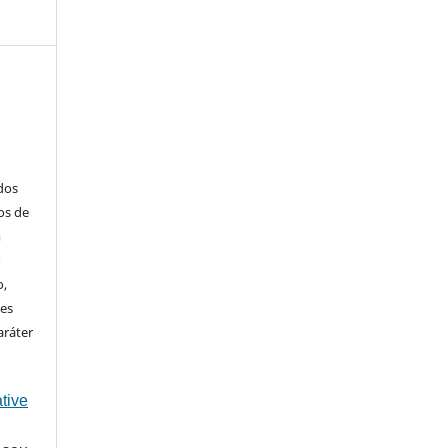
ados
os de
m
o
o,
ões
aráter
tive