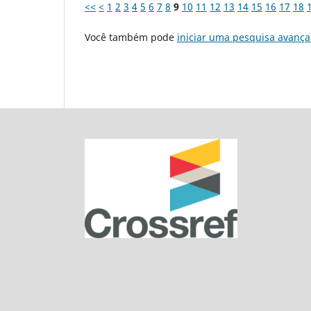
<<
<
1
2
3
4
5
6
7
8
9
10
11
12
13
14
15
16
17
18
Você também pode
iniciar uma pesquisa avança