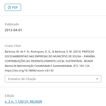
PDF
Publicado
2013-04-01
Como Citar
Barbosa, M. de F. N., Rodrigues, D. G., & Barbosa, E. M. (2013). PRÁTICAS
SOCIOAMBIENTAIS NAS EMPRESAS DO MUNICÍPIO DE SOUSA – PARAÍBA:
CONTRIBUIÇÕES AO DESENVOLVIMENTO LOCAL SUSTENTÁVEL.
REUNIR
Revista De Administração Contabilidade E Sustentabilidade
,
3
(1), 103–124.
https://doi.org/10.18696/reunir.v3i1.93
Fomatos de Citação
Edição
v. 3 n. 1 (2013): REUNIR