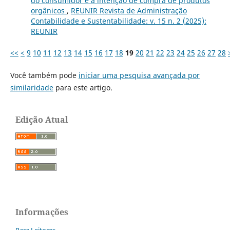
do consumidor e a intenção de compra de produtos
orgânicos
,
REUNIR Revista de Administração
Contabilidade e Sustentabilidade: v. 15 n. 2 (2025):
REUNIR
<<
<
9
10
11
12
13
14
15
16
17
18
19
20
21
22
23
24
25
26
27
28
Você também pode
iniciar uma pesquisa avançada por
similaridade
para este artigo.
Edição Atual
Informações