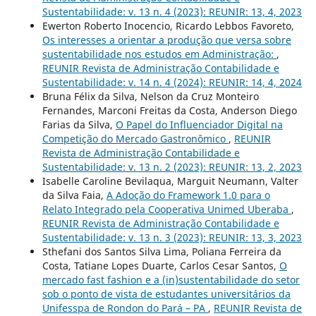
Sustentabilidade: v. 13 n. 4 (2023): REUNIR: 13, 4, 2023
Ewerton Roberto Inocencio, Ricardo Lebbos Favoreto,
Os interesses a orientar a produção que versa sobre
sustentabilidade nos estudos em Administração:
,
REUNIR Revista de Administração Contabilidade e
Sustentabilidade: v. 14 n. 4 (2024): REUNIR: 14, 4, 2024
Bruna Félix da Silva, Nelson da Cruz Monteiro
Fernandes, Marconi Freitas da Costa, Anderson Diego
Farias da Silva,
O Papel do Influenciador Digital na
Competição do Mercado Gastronômico
,
REUNIR
Revista de Administração Contabilidade e
Sustentabilidade: v. 13 n. 2 (2023): REUNIR: 13, 2, 2023
Isabelle Caroline Bevilaqua, Marguit Neumann, Valter
da Silva Faia,
A Adoção do Framework 1.0 para o
Relato Integrado pela Cooperativa Unimed Uberaba
,
REUNIR Revista de Administração Contabilidade e
Sustentabilidade: v. 13 n. 3 (2023): REUNIR: 13, 3, 2023
Sthefani dos Santos Silva Lima, Poliana Ferreira da
Costa, Tatiane Lopes Duarte, Carlos Cesar Santos,
O
mercado fast fashion e a (in)sustentabilidade do setor
sob o ponto de vista de estudantes universitários da
Unifesspa de Rondon do Pará – PA
,
REUNIR Revista de