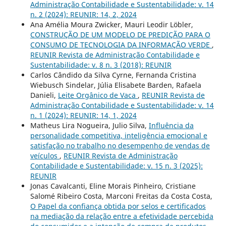
Administração Contabilidade e Sustentabilidade: v. 14
n. 2 (2024): REUNIR: 14, 2, 2024
Ana Amélia Moura Zwicker, Mauri Leodir Löbler,
CONSTRUÇÃO DE UM MODELO DE PREDIÇÃO PARA O
CONSUMO DE TECNOLOGIA DA INFORMAÇÃO VERDE
,
REUNIR Revista de Administração Contabilidade e
Sustentabilidade: v. 8 n. 3 (2018): REUNIR
Carlos Cândido da Silva Cyrne, Fernanda Cristina
Wiebusch Sindelar, Júlia Elisabete Barden, Rafaela
Danieli,
Leite Orgânico de Vaca
,
REUNIR Revista de
Administração Contabilidade e Sustentabilidade: v. 14
n. 1 (2024): REUNIR: 14, 1, 2024
Matheus Lira Nogueira, Julio Silva,
Influência da
personalidade competitiva, inteligência emocional e
satisfação no trabalho no desempenho de vendas de
veículos
,
REUNIR Revista de Administração
Contabilidade e Sustentabilidade: v. 15 n. 3 (2025):
REUNIR
Jonas Cavalcanti, Eline Morais Pinheiro, Cristiane
Salomé Ribeiro Costa, Marconi Freitas da Costa Costa,
O Papel da confiança obtida por selos e certificados
na mediação da relação entre a efetividade percebida