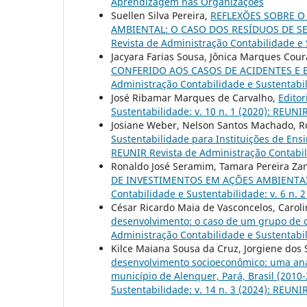
Aprendizagem nas Organizações
Suellen Silva Pereira,
REFLEXÕES SOBRE O
AMBIENTAL: O CASO DOS RESÍDUOS DE S
Revista de Administração Contabilidade e S
Jacyara Farias Sousa, Jônica Marques Cou
CONFERIDO AOS CASOS DE ACIDENTES E 
Administração Contabilidade e Sustentabil
José Ribamar Marques de Carvalho,
Editor
Sustentabilidade: v. 10 n. 1 (2020): REUNI
Josiane Weber, Nelson Santos Machado, R
Sustentabilidade para Instituições de Ens
REUNIR Revista de Administração Contabili
Ronaldo José Seramim, Tamara Pereira Zane
DE INVESTIMENTOS EM AÇÕES AMBIENTA
Contabilidade e Sustentabilidade: v. 6 n. 
César Ricardo Maia de Vasconcelos, Caro
desenvolvimento: o caso de um grupo de 
Administração Contabilidade e Sustentabili
Kilce Maiana Sousa da Cruz, Jorgiene dos S
desenvolvimento socioeconômico: uma aná
município de Alenquer, Pará, Brasil (2010
Sustentabilidade: v. 14 n. 3 (2024): REUNIR