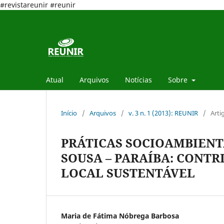
#revistareunir #reunir
Atual
Arquivos
Notícias
Sobre
Início
/
Arquivos
/
v. 3 n. 1 (2013): REUNIR
/
Arti
PRÁTICAS SOCIOAMBIENT
SOUSA – PARAÍBA: CONT
LOCAL SUSTENTÁVEL
Maria de Fátima Nóbrega Barbosa