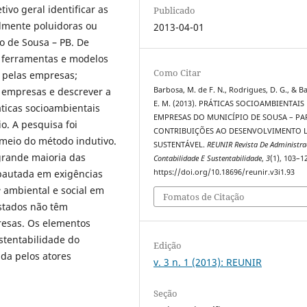
tivo geral identificar as
Publicado
lmente poluidoras ou
2013-04-01
o de Sousa – PB. De
is ferramentas e modelos
Como Citar
s pelas empresas;
s empresas e descrever a
Barbosa, M. de F. N., Rodrigues, D. G., & B
E. M. (2013). PRÁTICAS SOCIOAMBIENTAIS
ticas socioambientais
EMPRESAS DO MUNICÍPIO DE SOUSA – PA
o. A pesquisa foi
CONTRIBUIÇÕES AO DESENVOLVIMENTO 
r meio do método indutivo.
SUSTENTÁVEL.
REUNIR Revista De Administr
grande maioria das
Contabilidade E Sustentabilidade
,
3
(1), 103–1
pautada em exigências
https://doi.org/10.18696/reunir.v3i1.93
e
ambiental e social em
Fomatos de Citação
istados não têm
resas. Os elementos
stentabilidade do
Edição
da pelos atores
v. 3 n. 1 (2013): REUNIR
Seção