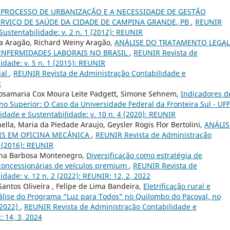
 PROCESSO DE URBANIZAÇÃO E A NECESSIDADE DE GESTÃO
ERVIÇO DE SAÚDE DA CIDADE DE CAMPINA GRANDE, PB
,
REUNIR
ustentabilidade: v. 2 n. 1 (2012): REUNIR
ra Aragão, Richard Weiny Aragão,
ANÁLISE DO TRATAMENTO LEGAL
ENFERMIDADES LABORAIS NO BRASIL
,
REUNIR Revista de
idade: v. 5 n. 1 (2015): REUNIR
ial
,
REUNIR Revista de Administração Contabilidade e
R
osamaria Cox Moura Leite Padgett, Simone Sehnem,
Indicadores d
ino Superior: O Caso da Universidade Federal da Fronteira Sul - UF
dade e Sustentabilidade: v. 10 n. 4 (2020): REUNIR
lla, Maria da Piedade Araujo, Geysler Rogis Flor Bertolini,
ANÁLIS
IS EM OFICINA MECÂNICA
,
REUNIR Revista de Administração
2 (2016): REUNIR
lina Barbosa Montenegro,
Diversificação como estratégia de
concessionárias de veículos premium
,
REUNIR Revista de
dade: v. 12 n. 2 (2022): REUNIR: 12, 2, 2022
antos Oliveira , Felipe de Lima Bandeira,
Eletrificação rural e
lise do Programa “Luz para Todos” no Quilombo do Pacoval, no
-2022)
,
REUNIR Revista de Administração Contabilidade e
: 14, 3, 2024