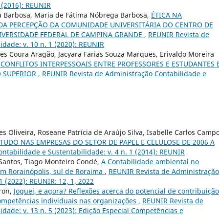
3 (2016): REUNIR
ra Barbosa, Maria de Fátima Nóbrega Barbosa,
ÉTICA NA
 DA PERCEPÇÃO DA COMUNIDADE UNIVERSITÁRIA DO CENTRO DE
NIVERSIDADE FEDERAL DE CAMPINA GRANDE
,
REUNIR Revista de
idade: v. 10 n. 1 (2020): REUNIR
ques Coura Aragão, Jacyara Farias Souza Marques, Erivaldo Moreira
 CONFLITOS INTERPESSOAIS ENTRE PROFESSORES E ESTUDANTES 
O SUPERIOR
,
REUNIR Revista de Administração Contabilidade e
es Oliveira, Roseane Patrícia de Araújo Silva, Isabelle Carlos Camp
TUDO NAS EMPRESAS DO SETOR DE PAPEL E CELULOSE DE 2006 A
tabilidade e Sustentabilidade: v. 4 n. 1 (2014): REUNIR
 Santos, Tiago Monteiro Condé,
A Contabilidade ambiental no
m Rorainópolis, sul de Roraima
,
REUNIR Revista de Administração
1 (2022): REUNIR: 12, 1, 2022
dron,
Joguei, e agora? Reflexões acerca do potencial de contribuição
ompetências individuais nas organizações
,
REUNIR Revista de
idade: v. 13 n. 5 (2023): Edição Especial Competências e