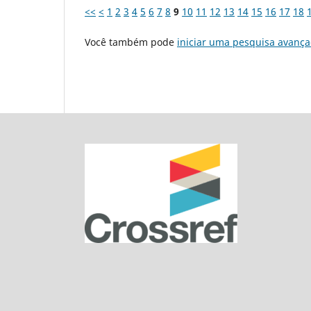
<<
<
1
2
3
4
5
6
7
8
9
10
11
12
13
14
15
16
17
18
Você também pode
iniciar uma pesquisa avança