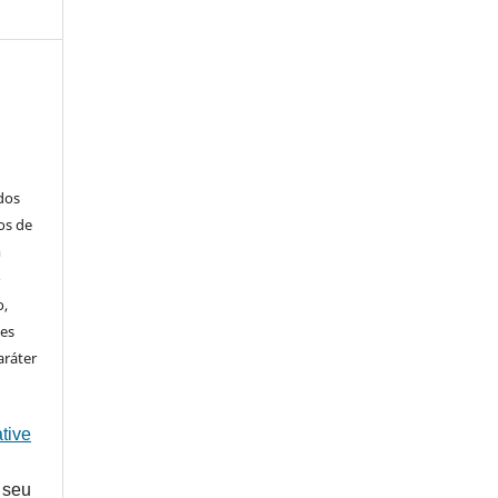
ados
os de
m
o
o,
ões
aráter
tive
 seu