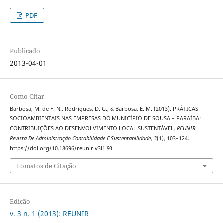
PDF
Publicado
2013-04-01
Como Citar
Barbosa, M. de F. N., Rodrigues, D. G., & Barbosa, E. M. (2013). PRÁTICAS
SOCIOAMBIENTAIS NAS EMPRESAS DO MUNICÍPIO DE SOUSA – PARAÍBA:
CONTRIBUIÇÕES AO DESENVOLVIMENTO LOCAL SUSTENTÁVEL.
REUNIR
Revista De Administração Contabilidade E Sustentabilidade
,
3
(1), 103–124.
https://doi.org/10.18696/reunir.v3i1.93
Fomatos de Citação
Edição
v. 3 n. 1 (2013): REUNIR