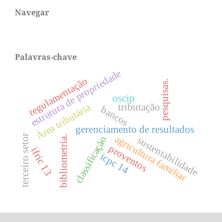
Navegar
Palavras-chave
estrutura de propriedade
regulamentação
pesquisas.
oscip
Área tributária
tributação
bancos
gerenciamento de resultados
terceiro setor
agricultura familiar
bibliometria.
classificação
sustentabilidade
proventos
ifric 13
icpc 14