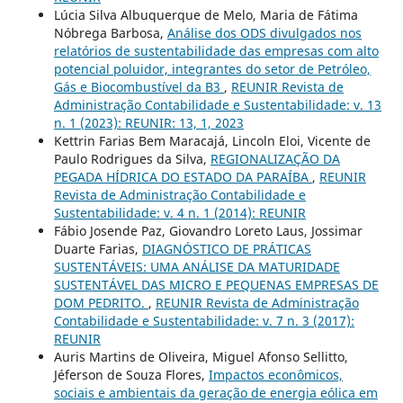
Lúcia Silva Albuquerque de Melo, Maria de Fátima
Nóbrega Barbosa,
Análise dos ODS divulgados nos
relatórios de sustentabilidade das empresas com alto
potencial poluidor, integrantes do setor de Petróleo,
Gás e Biocombustível da B3
,
REUNIR Revista de
Administração Contabilidade e Sustentabilidade: v. 13
n. 1 (2023): REUNIR: 13, 1, 2023
Kettrin Farias Bem Maracajá, Lincoln Eloi, Vicente de
Paulo Rodrigues da Silva,
REGIONALIZAÇÃO DA
PEGADA HÍDRICA DO ESTADO DA PARAÍBA
,
REUNIR
Revista de Administração Contabilidade e
Sustentabilidade: v. 4 n. 1 (2014): REUNIR
Fábio Josende Paz, Giovandro Loreto Laus, Jossimar
Duarte Farias,
DIAGNÓSTICO DE PRÁTICAS
SUSTENTÁVEIS: UMA ANÁLISE DA MATURIDADE
SUSTENTÁVEL DAS MICRO E PEQUENAS EMPRESAS DE
DOM PEDRITO.
,
REUNIR Revista de Administração
Contabilidade e Sustentabilidade: v. 7 n. 3 (2017):
REUNIR
Auris Martins de Oliveira, Miguel Afonso Sellitto,
Jéferson de Souza Flores,
Impactos econômicos,
sociais e ambientais da geração de energia eólica em