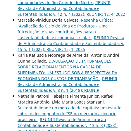
comunidades do Rio Grande do Norte
,
REUNIR
Revista de Administração Contabilidade e
Sustentabilidade: v. 12 n. 4 (2022): REUNIR: 12, 4, 2022
Marcello Vinicius Doria Calvosa,
Resenha Crítica:
'Avaliação do Ciclo de Vida de Produtos - Uma
Introdução' e suas contribuições para a
sustentabilidade e economia circular
,
REUNIR Revista
de Administração Contabilidade e Sustentabilidade: v.
15 n. 1 (2025): REUNIR: 15, 1, 2025
Karla Katiuscia Nobrega de Almeida, Antônio André
Cunha Callado,
DIVULGAÇÃO DE INFORMAÇÕES
SOBRE RELACIONAMENTOS NA CADEIA DE
SUPRIMENTO: UM ESTUDO SOB A PERSPECTIVA DA
ECONOMIA DOS CUSTOS DE TRANSAÇÃO
,
REUNIR
Revista de Administração Contabilidade e
Sustentabilidade: v. 8 n. 1 (2018): REUNIR
Nathalia Patroni, Tabajara Pimenta Junior, Rafael
Moreira Antônio, Lívia Maria Lopes Stanzani,
Sustentabilidade no mercado de capitais: um estudo
sobre o desempenho do ISE no mercado acionário
brasileiro
,
REUNIR Revista de Administração
Contabilidade e Sustentabilidade: v. 13 n. 3 (2023):