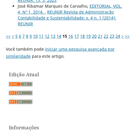
REUNIR: 13, 3, 2023
José Ribamar Marques de Carvalho,
EDITORIAL, VOL.
4, Nº 1, 2014.
,
REUNIR Revista de Administração
Contabilidade e Sustentabilidade: v. 4 n. 1 (2014):
REUNIR
<<
<
5
6
7
8
9
10
11
12
13
14
15
16
17
18
19
20
21
22
23
24
>
>>
Você também pode
iniciar uma pesquisa avançada por
similaridade
para este artigo.
Edição Atual
Informações