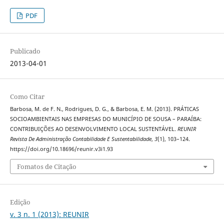
PDF
Publicado
2013-04-01
Como Citar
Barbosa, M. de F. N., Rodrigues, D. G., & Barbosa, E. M. (2013). PRÁTICAS
SOCIOAMBIENTAIS NAS EMPRESAS DO MUNICÍPIO DE SOUSA – PARAÍBA:
CONTRIBUIÇÕES AO DESENVOLVIMENTO LOCAL SUSTENTÁVEL.
REUNIR
Revista De Administração Contabilidade E Sustentabilidade
,
3
(1), 103–124.
https://doi.org/10.18696/reunir.v3i1.93
Fomatos de Citação
Edição
v. 3 n. 1 (2013): REUNIR