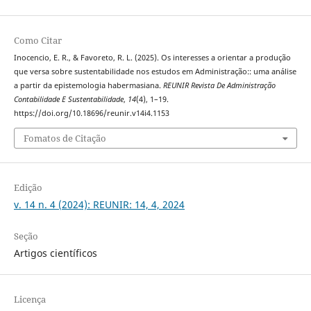
Como Citar
Inocencio, E. R., & Favoreto, R. L. (2025). Os interesses a orientar a produção
que versa sobre sustentabilidade nos estudos em Administração:: uma análise
a partir da epistemologia habermasiana.
REUNIR Revista De Administração
Contabilidade E Sustentabilidade
,
14
(4), 1–19.
https://doi.org/10.18696/reunir.v14i4.1153
Fomatos de Citação
Edição
v. 14 n. 4 (2024): REUNIR: 14, 4, 2024
Seção
Artigos científicos
Licença