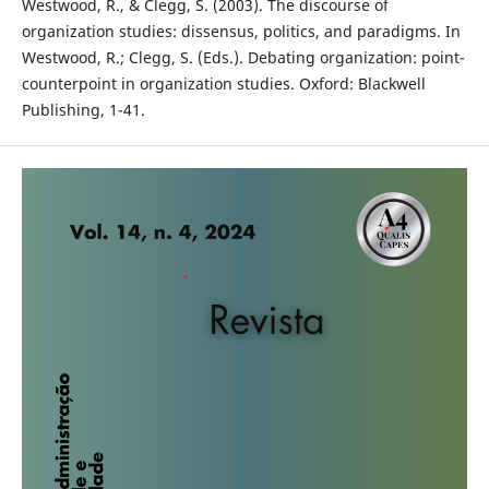
Westwood, R., & Clegg, S. (2003). The discourse of
organization studies: dissensus, politics, and paradigms. In
Westwood, R.; Clegg, S. (Eds.). Debating organization: point-
counterpoint in organization studies. Oxford: Blackwell
Publishing, 1-41.