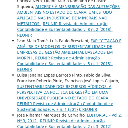
Carioca Neto, Liliane Maria Ramalho de Castro
Siqueira,
ALICERCE À MENSURAÇÃO DAS AUTUAÇÕES
AMBIENTAIS NO ESTADO DO CEARÁ: UM ESTUDO
APLICADO NAS INDÚSTRIAS DE MINERAIS NÃO
METÁLICOS
,
REUNIR Revista de Administração
Contabilidade e Sustentabilidade: v. 8 n. 2 (2018):
REUNIR
Ivan Maia Tomé, Luís Paulo Bresciani,
EXPLICITAÇÃO E
ANÁLISE DE MODELOS DE SUSTENTABILIDADE DE
EMPRESAS DE GESTÃO AMBIENTAL BASEADOS EM
MORPH
,
REUNIR Revista de Administração
Contabilidade e Sustentabilidade: v. 5 n. 1 (2015):
REUNIR
Luisa Janaina Lopes Barroso Pinto, Fabio da Silva,
Francisco Roberto Pinto, Francisco José Lopes Cajado,
SUSTENTABILIDADE DOS RECURSOS HÍDRICOS: A
PERSPECTIVA DA POLÍTICA DE GESTÃO EM UMA
UNIVERSIDADE PÚBLICA NO ESTADO DO CEARÁ.
,
REUNIR Revista de Administração Contabilidade e
Sustentabilidade: v. 7 n. 1 (2017): REUNIR
José Ribamar Marques de Carvalho,
EDITORIAL – Vol.2,
Nº 3, 2012
,
REUNIR Revista de Administração
Contabilidade e Sustentabilidade: v. 2 n. 3 (2012):