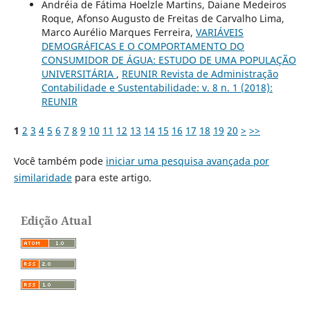
Andréia de Fátima Hoelzle Martins, Daiane Medeiros
Roque, Afonso Augusto de Freitas de Carvalho Lima,
Marco Aurélio Marques Ferreira,
VARIÁVEIS
DEMOGRÁFICAS E O COMPORTAMENTO DO
CONSUMIDOR DE ÁGUA: ESTUDO DE UMA POPULAÇÃO
UNIVERSITÁRIA
,
REUNIR Revista de Administração
Contabilidade e Sustentabilidade: v. 8 n. 1 (2018):
REUNIR
1
2
3
4
5
6
7
8
9
10
11
12
13
14
15
16
17
18
19
20
>
>>
Você também pode
iniciar uma pesquisa avançada por
similaridade
para este artigo.
Edição Atual