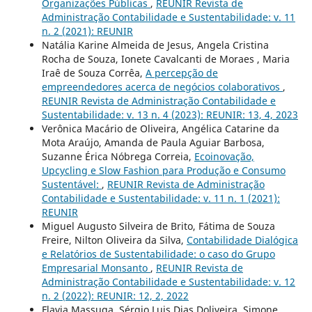
Organizações Públicas
,
REUNIR Revista de
Administração Contabilidade e Sustentabilidade: v. 11
n. 2 (2021): REUNIR
Natália Karine Almeida de Jesus, Angela Cristina
Rocha de Souza, Ionete Cavalcanti de Moraes , Maria
Iraê de Souza Corrêa,
A percepção de
empreendedores acerca de negócios colaborativos
,
REUNIR Revista de Administração Contabilidade e
Sustentabilidade: v. 13 n. 4 (2023): REUNIR: 13, 4, 2023
Verônica Macário de Oliveira, Angélica Catarine da
Mota Araújo, Amanda de Paula Aguiar Barbosa,
Suzanne Érica Nóbrega Correia,
Ecoinovação,
Upcycling e Slow Fashion para Produção e Consumo
Sustentável:
,
REUNIR Revista de Administração
Contabilidade e Sustentabilidade: v. 11 n. 1 (2021):
REUNIR
Miguel Augusto Silveira de Brito, Fátima de Souza
Freire, Nilton Oliveira da Silva,
Contabilidade Dialógica
e Relatórios de Sustentabilidade: o caso do Grupo
Empresarial Monsanto
,
REUNIR Revista de
Administração Contabilidade e Sustentabilidade: v. 12
n. 2 (2022): REUNIR: 12, 2, 2022
Flavia Massuga, Sérgio Luis Dias Doliveira, Simone