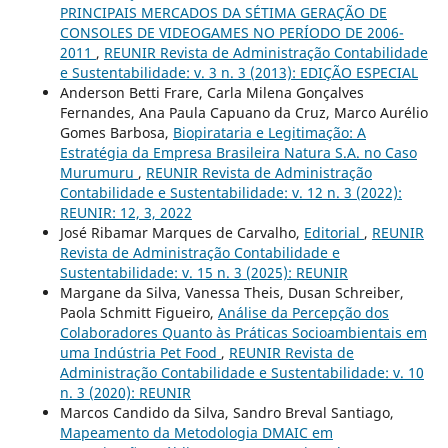
PRINCIPAIS MERCADOS DA SÉTIMA GERAÇÃO DE
CONSOLES DE VIDEOGAMES NO PERÍODO DE 2006-
2011
,
REUNIR Revista de Administração Contabilidade
e Sustentabilidade: v. 3 n. 3 (2013): EDIÇÃO ESPECIAL
Anderson Betti Frare, Carla Milena Gonçalves
Fernandes, Ana Paula Capuano da Cruz, Marco Aurélio
Gomes Barbosa,
Biopirataria e Legitimação: A
Estratégia da Empresa Brasileira Natura S.A. no Caso
Murumuru
,
REUNIR Revista de Administração
Contabilidade e Sustentabilidade: v. 12 n. 3 (2022):
REUNIR: 12, 3, 2022
José Ribamar Marques de Carvalho,
Editorial
,
REUNIR
Revista de Administração Contabilidade e
Sustentabilidade: v. 15 n. 3 (2025): REUNIR
Margane da Silva, Vanessa Theis, Dusan Schreiber,
Paola Schmitt Figueiro,
Análise da Percepção dos
Colaboradores Quanto às Práticas Socioambientais em
uma Indústria Pet Food
,
REUNIR Revista de
Administração Contabilidade e Sustentabilidade: v. 10
n. 3 (2020): REUNIR
Marcos Candido da Silva, Sandro Breval Santiago,
Mapeamento da Metodologia DMAIC em