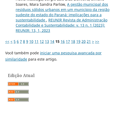
Soares, Mara Sandra Parlow,
A gestão municipal dos
resíduos sólidos urbanos em um município da região
sudeste do estado do Paraná: implicações para a
sustentabilidade
,
REUNIR Revista de Administração
Contabilidade e Sustentabilidade: v. 13 n. 1 (2023):
REUNIR: 13, 1, 2023
<<
<
5
6
7
8
9
10
11
12
13
14
15
16
17
18
19
20
21
>
>>
Você também pode
iniciar uma pesquisa avançada por
similaridade
para este artigo.
Edição Atual