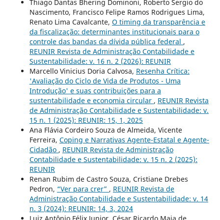
Thiago Dantas Bhering Dominoni, Roberto Sergio do
Nascimento, Francisco Felipe Ramos Rodrigues Lima,
Renato Lima Cavalcante,
O timing da transparência e
da fiscalização: determinantes institucionais para o
controle das bandas da dívida pública federal
,
REUNIR Revista de Administração Contabilidade e
Sustentabilidade: v. 16 n. 2 (2026): REUNIR
Marcello Vinicius Doria Calvosa,
Resenha Crítica:
'Avaliação do Ciclo de Vida de Produtos - Uma
Introdução' e suas contribuições para a
sustentabilidade e economia circular
,
REUNIR Revista
de Administração Contabilidade e Sustentabilidade: v.
15 n. 1 (2025): REUNIR: 15, 1, 2025
Ana Flávia Cordeiro Souza de Almeida, Vicente
Ferreira,
Coping e Narrativas Agente-Estatal e Agente-
Cidadão
,
REUNIR Revista de Administração
Contabilidade e Sustentabilidade: v. 15 n. 2 (2025):
REUNIR
Renan Rubim de Castro Souza, Cristiane Drebes
Pedron,
“Ver para crer”
,
REUNIR Revista de
Administração Contabilidade e Sustentabilidade: v. 14
n. 3 (2024): REUNIR: 14, 3, 2024
Luiz Antônio Félix Junior, César Ricardo Maia de