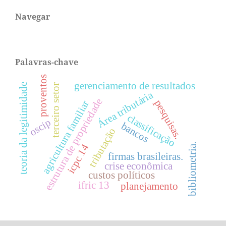
Navegar
Palavras-chave
proventos
gerenciamento de resultados
teoria da legitimidade
terceiro setor
Área tributária
estrutura de propriedade
pesquisas.
agricultura familiar
classificação
oscip
bancos
tributação
bibliometria.
icpc 14
firmas brasileiras.
crise econômica
custos políticos
ifric 13
planejamento