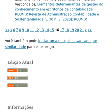
Vasconcelos,
Elementos determinantes da gestão do
conhecimento em escritórios de contabilidade
,
REUNIR Revista de Administração Contabilidade e
Sustentabilidade: v. 10 n. 3 (2020): REUNIR
<<
<
6
7
8
9
10
11
12
13
14
15
16
17
18
19
20
21
>
>>
Você também pode
iniciar uma pesquisa avançada por
similaridade
para este artigo.
Edição Atual
Informações