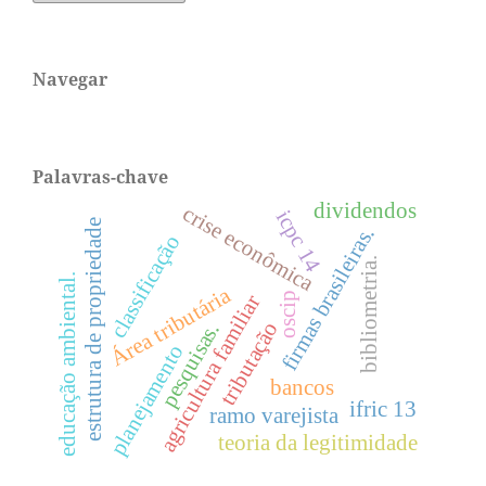
Navegar
Palavras-chave
dividendos
crise econômica
icpc 14
estrutura de propriedade
firmas brasileiras.
classificação
bibliometria.
educação ambiental.
Área tributária
oscip
agricultura familiar
tributação
pesquisas.
planejamento
bancos
ifric 13
ramo varejista
teoria da legitimidade