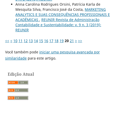
Anna Carolina Rodrigues Orsini, Patrícia Karla de
Mesquita Silva, Francisco José da Costa,
MARKETING
ANALYTICS E SUAS CONSEQUÊNCIAS PROFISSIONAIS E
ACADÊMICAS
,
REUNIR Revista de Administração
Contabilidade e Sustentabilidade: v. 9 n. 3 (2019):
REUNIR
<<
<
10
11
12
13
14
15
16
17
18
19
20
21
>
>>
Você também pode
iniciar uma pesquisa avançada por
similaridade
para este artigo.
Edição Atual