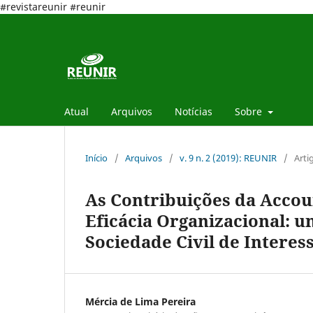
#revistareunir #reunir
Atual
Arquivos
Notícias
Sobre
Início
/
Arquivos
/
v. 9 n. 2 (2019): REUNIR
/
Arti
As Contribuições da Accoun
Eficácia Organizacional: 
Sociedade Civil de Interes
Mércia de Lima Pereira