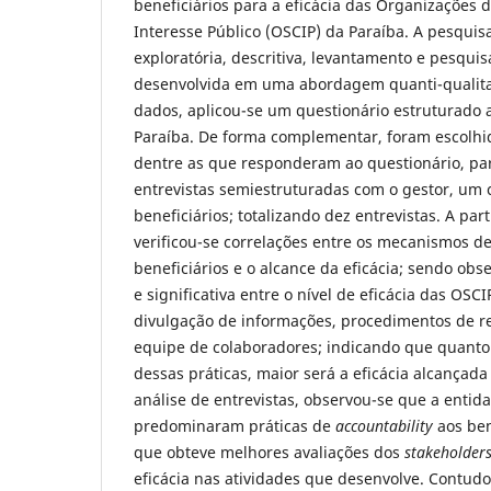
beneficiários para a eficácia das Organizações d
Interesse Público (OSCIP) da Paraíba. A pesquisa
exploratória, descritiva, levantamento e pesqui
desenvolvida em uma abordagem quanti-qualitat
dados, aplicou-se um questionário estruturado 
Paraíba. De forma complementar, foram escolhi
dentre as que responderam ao questionário, par
entrevistas semiestruturadas com o gestor, um 
beneficiários; totalizando dez entrevistas. A par
verificou-se correlações entre os mecanismos d
beneficiários e o alcance da eficácia; sendo obs
e significativa entre o nível de eficácia das OSCI
divulgação de informações, procedimentos de r
equipe de colaboradores; indicando que quanto m
dessas práticas, maior será a eficácia alcançad
análise de entrevistas, observou-se que a enti
predominaram práticas de
accountability
aos ben
que obteve melhores avaliações dos
stakeholder
eficácia nas atividades que desenvolve. Contudo