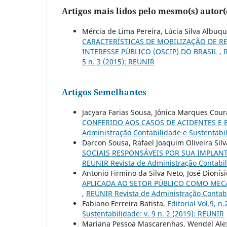
Artigos mais lidos pelo mesmo(s) autor(
Mércia de Lima Pereira, Lúcia Silva Albuque
CARACTERÍSTICAS DE MOBILIZAÇÃO DE R
INTERESSE PÚBLICO (OSCIP) DO BRASIL
,
R
5 n. 3 (2015): REUNIR
Artigos Semelhantes
Jacyara Farias Sousa, Jônica Marques Cou
CONFERIDO AOS CASOS DE ACIDENTES E 
Administração Contabilidade e Sustentabil
Darcon Sousa, Rafael Joaquim Oliveira Sil
SOCIAIS RESPONSÁVEIS POR SUA IMPLAN
REUNIR Revista de Administração Contabili
Antonio Firmino da Silva Neto, José Dioní
APLICADA AO SETOR PÚBLICO COMO MEC
,
REUNIR Revista de Administração Contabil
Fabiano Ferreira Batista,
Editorial Vol.9, n
Sustentabilidade: v. 9 n. 2 (2019): REUNIR
Mariana Pessoa Mascarenhas, Wendel Alex