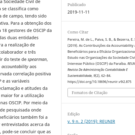
a Sociedade Civil de
Publicado
 se classifica como
2019-11-11
sa de campo, tendo sido
iva. Para a obtenção dos
a 18 gestores de OSCIP da
Como Citar
das duas entidades
Pereira, M. de L., Paiva, S. B., & Bezerra, E. 
a a realização de
(2019). As Contribuições da Accountability
colaborador e três
Beneficiários para a Eficácia Organizaciona
Estudo nas Organizações da Sociedade Civi
tir do teste de
spearman
,
Interesse Público (OSCIP) da Paraíba.
REUN
e
accountability
aos
Revista De Administração Contabilidade E
ervada correlação positiva
Sustentabilidade
,
9
(2), 62–84.
P e as variáveis
https://doi.org/10.18696/reunir.v9i2.875
eclamação e atitudes da
Fomatos de Citação
aior for a utilização
a nas OSCIP. Por meio da
dade pesquisada onde
Edição
eficiários também foi a
v. 9 n. 2 (2019): REUNIR
s
entrevistados acerca da
, pode-se concluir que as
Seção