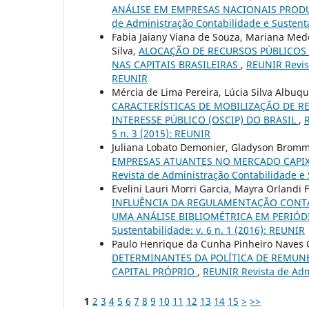
ANÁLISE EM EMPRESAS NACIONAIS PROD
de Administração Contabilidade e Sustenta
Fabia Jaiany Viana de Souza, Mariana Mede
Silva,
ALOCAÇÃO DE RECURSOS PÚBLICOS 
NAS CAPITAIS BRASILEIRAS
,
REUNIR Revist
REUNIR
Mércia de Lima Pereira, Lúcia Silva Albuque
CARACTERÍSTICAS DE MOBILIZAÇÃO DE R
INTERESSE PÚBLICO (OSCIP) DO BRASIL
,
R
5 n. 3 (2015): REUNIR
Juliana Lobato Demonier, Gladyson Bromm
EMPRESAS ATUANTES NO MERCADO CAPIX
Revista de Administração Contabilidade e S
Evelini Lauri Morri Garcia, Mayra Orlandi
INFLUÊNCIA DA REGULAMENTAÇÃO CONTÁ
UMA ANÁLISE BIBLIOMÉTRICA EM PERIÓ
Sustentabilidade: v. 6 n. 1 (2016): REUNIR
Paulo Henrique da Cunha Pinheiro Naves
DETERMINANTES DA POLÍTICA DE REMUNE
CAPITAL PRÓPRIO
,
REUNIR Revista de Admi
1
2
3
4
5
6
7
8
9
10
11
12
13
14
15
>
>>