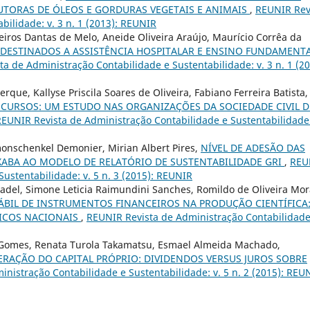
UTORAS DE ÓLEOS E GORDURAS VEGETAIS E ANIMAIS
,
REUNIR Rev
bilidade: v. 3 n. 1 (2013): REUNIR
iros Dantas de Melo, Aneide Oliveira Araújo, Maurício Corrêa da
DESTINADOS A ASSISTÊNCIA HOSPITALAR E ENSINO FUNDAMENT
a de Administração Contabilidade e Sustentabilidade: v. 3 n. 1 (20
rque, Kallyse Priscila Soares de Oliveira, Fabiano Ferreira Batista,
ECURSOS: UM ESTUDO NAS ORGANIZAÇÕES DA SOCIEDADE CIVIL D
EUNIR Revista de Administração Contabilidade e Sustentabilidade:
onschenkel Demonier, Mirian Albert Pires,
NÍVEL DE ADESÃO DAS
ABA AO MODELO DE RELATÓRIO DE SUSTENTABILIDADE GRI
,
REU
ustentabilidade: v. 5 n. 3 (2015): REUNIR
 Fadel, Simone Leticia Raimundini Sanches, Romildo de Oliveira Mor
BIL DE INSTRUMENTOS FINANCEIROS NA PRODUÇÃO CIENTÍFICA
DICOS NACIONAIS
,
REUNIR Revista de Administração Contabilidade
 Gomes, Renata Turola Takamatsu, Esmael Almeida Machado,
RAÇÃO DO CAPITAL PRÓPRIO: DIVIDENDOS VERSUS JUROS SOBRE
nistração Contabilidade e Sustentabilidade: v. 5 n. 2 (2015): REU