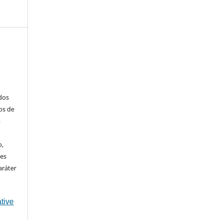
ados
os de
m
o
o,
ões
aráter
tive