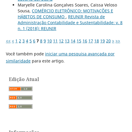
Maryelle Carolina Gonçalves Soares, Caissa Veloso
Sousa,
COMÉRCIO ELETRÔNICO: MOTIVAÇÕES E
HÁBITOS DE CONSUMO
,
REUNIR Revista de
Administração Contabilidade e Sustentabilidade: v. 8
n. 1 (2018): REUNIR
<<
<
1
2
3
4
5
6
7
8
9
10
11
12
13
14
15
16
17
18
19
20
>
>>
Você também pode
iniciar uma pesquisa avançada por
similaridade
para este artigo.
Edição Atual