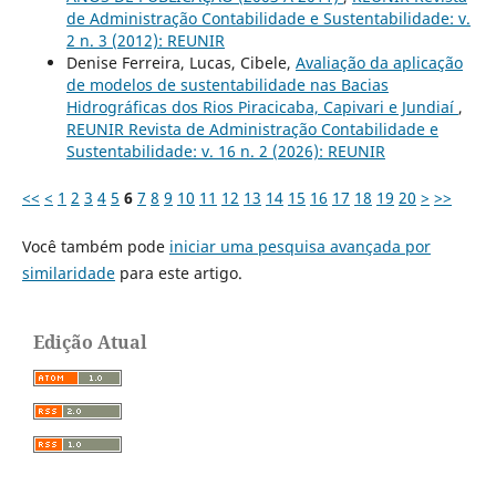
de Administração Contabilidade e Sustentabilidade: v.
2 n. 3 (2012): REUNIR
Denise Ferreira, Lucas, Cibele,
Avaliação da aplicação
de modelos de sustentabilidade nas Bacias
Hidrográficas dos Rios Piracicaba, Capivari e Jundiaí
,
REUNIR Revista de Administração Contabilidade e
Sustentabilidade: v. 16 n. 2 (2026): REUNIR
<<
<
1
2
3
4
5
6
7
8
9
10
11
12
13
14
15
16
17
18
19
20
>
>>
Você também pode
iniciar uma pesquisa avançada por
similaridade
para este artigo.
Edição Atual