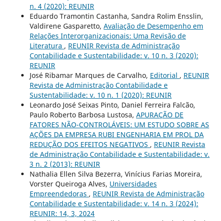
n. 4 (2020): REUNIR
Eduardo Tramontin Castanha, Sandra Rolim Ensslin,
Valdirene Gasparetto,
Avaliação de Desempenho em
Relações Interorganizacionais: Uma Revisão de
Literatura
,
REUNIR Revista de Administração
Contabilidade e Sustentabilidade: v. 10 n. 3 (2020):
REUNIR
José Ribamar Marques de Carvalho,
Editorial
,
REUNIR
Revista de Administração Contabilidade e
Sustentabilidade: v. 10 n. 1 (2020): REUNIR
Leonardo José Seixas Pinto, Daniel Ferreira Falcão,
Paulo Roberto Barbosa Lustosa,
APURAÇÃO DE
FATORES NÃO-CONTROLÁVEIS: UM ESTUDO SOBRE AS
AÇÕES DA EMPRESA RUBI ENGENHARIA EM PROL DA
REDUÇÃO DOS EFEITOS NEGATIVOS
,
REUNIR Revista
de Administração Contabilidade e Sustentabilidade: v.
3 n. 2 (2013): REUNIR
Nathalia Ellen Silva Bezerra, Vinícius Farias Moreira,
Vorster Queiroga Alves,
Universidades
Empreendedoras
,
REUNIR Revista de Administração
Contabilidade e Sustentabilidade: v. 14 n. 3 (2024):
REUNIR: 14, 3, 2024