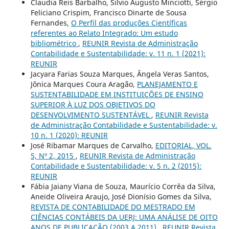
Claudia Reis Barbalho, Silvio Augusto Minciotti, Sérgio
Feliciano Crispim, Francisco Dinarte de Sousa
Fernandes,
O Perfil das produções Científicas
referentes ao Relato Integrado: Um estudo
bibliométrico
,
REUNIR Revista de Administração
Contabilidade e Sustentabilidade: v. 11 n. 1 (2021):
REUNIR
Jacyara Farias Souza Marques, Ângela Veras Santos,
Jônica Marques Coura Aragão,
PLANEJAMENTO E
SUSTENTABILIDADE EM INSTITUIÇÕES DE ENSINO
SUPERIOR À LUZ DOS OBJETIVOS DO
DESENVOLVIMENTO SUSTENTÁVEL
,
REUNIR Revista
de Administração Contabilidade e Sustentabilidade: v.
10 n. 1 (2020): REUNIR
José Ribamar Marques de Carvalho,
EDITORIAL, VOL.
5, Nº 2, 2015
,
REUNIR Revista de Administração
Contabilidade e Sustentabilidade: v. 5 n. 2 (2015):
REUNIR
Fábia Jaiany Viana de Souza, Maurício Corrêa da Silva,
Aneide Oliveira Araujo, José Dionísio Gomes da Silva,
REVISTA DE CONTABILIDADE DO MESTRADO EM
CIÊNCIAS CONTÁBEIS DA UERJ: UMA ANÁLISE DE OITO
ANOS DE PUBLICAÇÃO (2003 A 2011)
,
REUNIR Revista