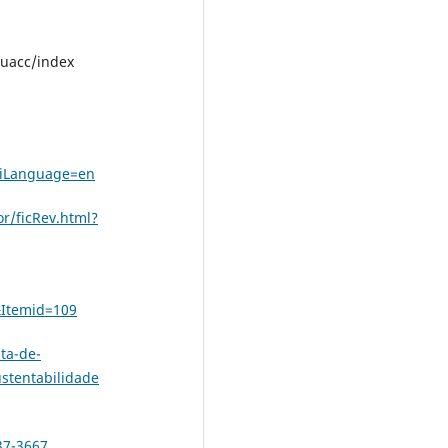
/uacc/index
uiLanguage=en
r/ficRev.html?
&Itemid=109
sta-de-
stentabilidade
37-3667