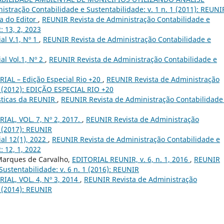
stração Contabilidade e Sustentabilidade: v. 1 n. 1 (2011): REUNI
a do Editor
,
REUNIR Revista de Administração Contabilidade e
: 13, 2, 2023
ial V.1, Nº 1
,
REUNIR Revista de Administração Contabilidade e
ial Vol.1, Nº 2
,
REUNIR Revista de Administração Contabilidade e
RIAL – Edição Especial Rio +20
,
REUNIR Revista de Administração
 2 (2012): EDIÇÃO ESPECIAL RIO +20
ísticas da REUNIR
,
REUNIR Revista de Administração Contabilidade
IAL, VOL. 7, Nº 2, 2017.
,
REUNIR Revista de Administração
2 (2017): REUNIR
ial 12(1), 2022
,
REUNIR Revista de Administração Contabilidade e
: 12, 1, 2022
 Marques de Carvalho,
EDITORIAL REUNIR, v. 6, n. 1, 2016
,
REUNIR
ustentabilidade: v. 6 n. 1 (2016): REUNIR
IAL, VOL. 4, Nº 3, 2014
,
REUNIR Revista de Administração
3 (2014): REUNIR