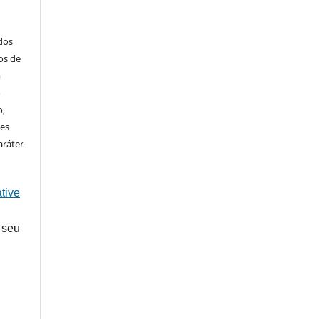
ados
os de
m
o
o,
ões
aráter
tive
 seu