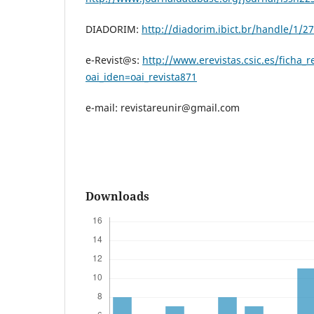
DIADORIM:
http://diadorim.ibict.br/handle/1/2
e-Revist@s:
http://www.erevistas.csic.es/ficha_r
oai_iden=oai_revista871
e-mail: revistareunir@gmail.com
Downloads