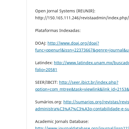
Open Jornal Systems (REUNIR):
http://150.165.111.246/revistaadmin/index.php
Plataformas Indexadas:
DOAJ:
http://www.doaj.org/doaj?
func=openurl&issn=22373667&genre=journal&
Latindex:
http://www.latindex.unam.mx/buscado
folio=20581
SEER/IBCIT:
http://seer.ibict.br/index.php?
option=com_mtree&task=viewlink&link_id=2153
Sumários.org:
http://sumarios.org/revistas/revi
administra%C3%A7%C3%A3o-contabilidade-e-su
Academic Jornals Database:
http://www.journaldatabase.org/journal/issn22