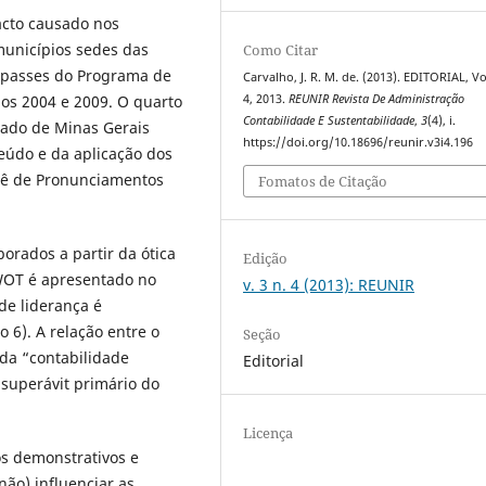
acto causado nos
municípios sedes das
Como Citar
repasses do Programa de
Carvalho, J. R. M. de. (2013). EDITORIAL, Vol
ios 2004 e 2009. O quarto
4, 2013.
REUNIR Revista De Administração
Contabilidade E Sustentabilidade
,
3
(4), i.
stado de Minas Gerais
https://doi.org/10.18696/reunir.v3i4.196
eúdo e da aplicação dos
tê de Pronunciamentos
Fomatos de Citação
borados a partir da ótica
Edição
SWOT é apresentado no
v. 3 n. 4 (2013): REUNIR
 de liderança é
 6). A relação entre o
Seção
 da “contabilidade
Editorial
 superávit primário do
Licença
os demonstrativos e
não) influenciar as