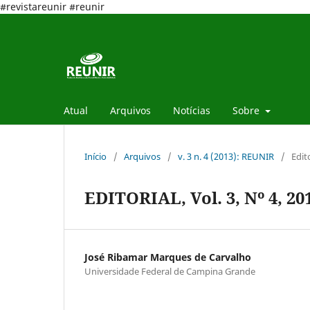
#revistareunir #reunir
Atual
Arquivos
Notícias
Sobre
Início
/
Arquivos
/
v. 3 n. 4 (2013): REUNIR
/
Edit
EDITORIAL, Vol. 3, Nº 4, 20
José Ribamar Marques de Carvalho
Universidade Federal de Campina Grande