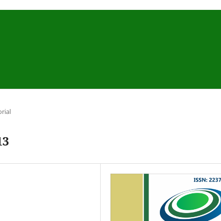
orial
13