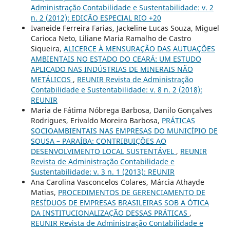
Administração Contabilidade e Sustentabilidade: v. 2
n. 2 (2012): EDIÇÃO ESPECIAL RIO +20
Ivaneide Ferreira Farias, Jackeline Lucas Souza, Miguel
Carioca Neto, Liliane Maria Ramalho de Castro
Siqueira,
ALICERCE À MENSURAÇÃO DAS AUTUAÇÕES
AMBIENTAIS NO ESTADO DO CEARÁ: UM ESTUDO
APLICADO NAS INDÚSTRIAS DE MINERAIS NÃO
METÁLICOS
,
REUNIR Revista de Administração
Contabilidade e Sustentabilidade: v. 8 n. 2 (2018):
REUNIR
Maria de Fátima Nóbrega Barbosa, Danilo Gonçalves
Rodrigues, Erivaldo Moreira Barbosa,
PRÁTICAS
SOCIOAMBIENTAIS NAS EMPRESAS DO MUNICÍPIO DE
SOUSA – PARAÍBA: CONTRIBUIÇÕES AO
DESENVOLVIMENTO LOCAL SUSTENTÁVEL
,
REUNIR
Revista de Administração Contabilidade e
Sustentabilidade: v. 3 n. 1 (2013): REUNIR
Ana Carolina Vasconcelos Colares, Márcia Athayde
Matias,
PROCEDIMENTOS DE GERENCIAMENTO DE
RESÍDUOS DE EMPRESAS BRASILEIRAS SOB A ÓTICA
DA INSTITUCIONALIZAÇÃO DESSAS PRÁTICAS
,
REUNIR Revista de Administração Contabilidade e