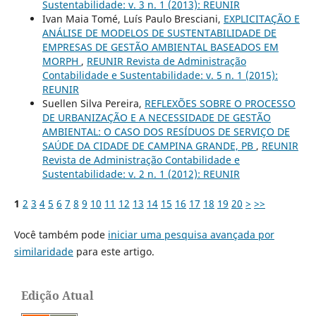
Sustentabilidade: v. 3 n. 1 (2013): REUNIR
Ivan Maia Tomé, Luís Paulo Bresciani,
EXPLICITAÇÃO E
ANÁLISE DE MODELOS DE SUSTENTABILIDADE DE
EMPRESAS DE GESTÃO AMBIENTAL BASEADOS EM
MORPH
,
REUNIR Revista de Administração
Contabilidade e Sustentabilidade: v. 5 n. 1 (2015):
REUNIR
Suellen Silva Pereira,
REFLEXÕES SOBRE O PROCESSO
DE URBANIZAÇÃO E A NECESSIDADE DE GESTÃO
AMBIENTAL: O CASO DOS RESÍDUOS DE SERVIÇO DE
SAÚDE DA CIDADE DE CAMPINA GRANDE, PB
,
REUNIR
Revista de Administração Contabilidade e
Sustentabilidade: v. 2 n. 1 (2012): REUNIR
1
2
3
4
5
6
7
8
9
10
11
12
13
14
15
16
17
18
19
20
>
>>
Você também pode
iniciar uma pesquisa avançada por
similaridade
para este artigo.
Edição Atual