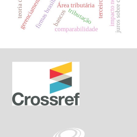
terceiro setor
firmas brasileiras.
Área tributária
tributação
bancos
comparabilidade