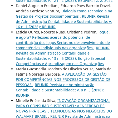
Sustentabilidade: v. 12 n. 2 (2022): REUNIR: 12, 2, 2022
Daniel Augusto Frediani, Eduardo Paes Barreto Davel,
Andréa Cardoso Ventura,
Dialogia como Tecnologia na
Gestão de Projetos Socioambientais
,
REUNIR Revista
de Administração Contabilidade e Sustentabilidade: v.
16 n. 1 (2026): REUNIR
Leticia Ouros, Roberto Ruas, Cristiane Pedron,
Joguei,
e agora? Reflexões acerca do potencial de
contribuição dos Jogos Sérios no desenvolvimento de
competências individuais nas organizações
,
REUNIR
Revista de Administração Contabilidade e
Sustentabilidade: v. 13 n. 5 (2023): Edição Especial
Competências e Aprendizagem nas Organizações
Maria Guesnadia Teodoro de Oliveira Sousa, Maria de
Fátima Nóbrega Barbosa,
A APLICAÇÃO DA GESTÃO
POR COMPETÊNCIAS NOS PROCESSOS DE GESTÃO DE
PESSOAS
,
REUNIR Revista de Administração
Contabilidade e Sustentabilidade: v. 8 n. 3 (2018):
REUNIR
Minelle Enéas da Silva,
INOVAÇÃO ORGANIZACIONAL
PARA O CONSUMO SUSTENTÁVEL: A INSERÇÃO DE
NOVAS PRÁTICAS E TECNOLOGIAS NOS NEGÓCIOS DO
WALMART BRASIL
,
REUNIR Revista de Administração