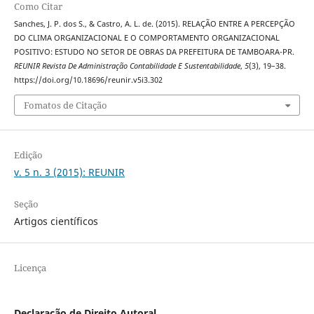
Como Citar
Sanches, J. P. dos S., & Castro, A. L. de. (2015). RELAÇÃO ENTRE A PERCEPÇÃO
DO CLIMA ORGANIZACIONAL E O COMPORTAMENTO ORGANIZACIONAL
POSITIVO: ESTUDO NO SETOR DE OBRAS DA PREFEITURA DE TAMBOARA-PR.
REUNIR Revista De Administração Contabilidade E Sustentabilidade
,
5
(3), 19–38.
https://doi.org/10.18696/reunir.v5i3.302
Fomatos de Citação
Edição
v. 5 n. 3 (2015): REUNIR
Seção
Artigos científicos
Licença
Declaração de Direito Autoral