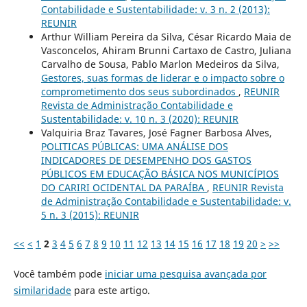
Contabilidade e Sustentabilidade: v. 3 n. 2 (2013):
REUNIR
Arthur William Pereira da Silva, César Ricardo Maia de
Vasconcelos, Ahiram Brunni Cartaxo de Castro, Juliana
Carvalho de Sousa, Pablo Marlon Medeiros da Silva,
Gestores, suas formas de liderar e o impacto sobre o
comprometimento dos seus subordinados
,
REUNIR
Revista de Administração Contabilidade e
Sustentabilidade: v. 10 n. 3 (2020): REUNIR
Valquiria Braz Tavares, José Fagner Barbosa Alves,
POLITICAS PÚBLICAS: UMA ANÁLISE DOS
INDICADORES DE DESEMPENHO DOS GASTOS
PÚBLICOS EM EDUCAÇÃO BÁSICA NOS MUNICÍPIOS
DO CARIRI OCIDENTAL DA PARAÍBA
,
REUNIR Revista
de Administração Contabilidade e Sustentabilidade: v.
5 n. 3 (2015): REUNIR
<<
<
1
2
3
4
5
6
7
8
9
10
11
12
13
14
15
16
17
18
19
20
>
>>
Você também pode
iniciar uma pesquisa avançada por
similaridade
para este artigo.