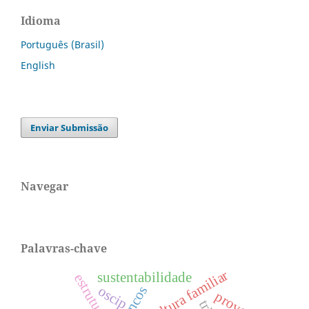
Idioma
Português (Brasil)
English
Enviar Submissão
Navegar
Palavras-chave
agricultura familiar
sustentabilidade
oscip
bancos