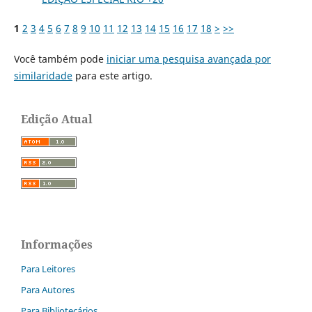
1
2
3
4
5
6
7
8
9
10
11
12
13
14
15
16
17
18
>
>>
Você também pode
iniciar uma pesquisa avançada por
similaridade
para este artigo.
Edição Atual
Informações
Para Leitores
Para Autores
Para Bibliotecários