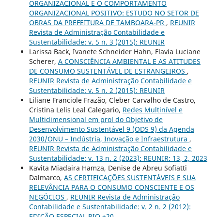
ORGANIZACIONAL E O COMPORTAMENTO
ORGANIZACIONAL POSITIVO: ESTUDO NO SETOR DE
OBRAS DA PREFEITURA DE TAMBOARA-PR
,
REUNIR
Revista de Administração Contabilidade e
Sustentabilidade: v. 5 n. 3 (2015): REUNIR
Larissa Back, Ivanete Schneider Hahn, Flavia Luciane
Scherer,
A CONSCIÊNCIA AMBIENTAL E AS ATITUDES
DE CONSUMO SUSTENTÁVEL DE ESTRANGEIROS
,
REUNIR Revista de Administração Contabilidade e
Sustentabilidade: v. 5 n. 2 (2015): REUNIR
Liliane Franciole Frazão, Cleber Carvalho de Castro,
Cristina Lelis Leal Calegario,
Redes Multinível e
Multidimensional em prol do Objetivo de
Desenvolvimento Sustentável 9 (ODS 9) da Agenda
2030/ONU – Indústria, Inovação e Infraestrutura
,
REUNIR Revista de Administração Contabilidade e
Sustentabilidade: v. 13 n. 2 (2023): REUNIR: 13, 2, 2023
Kavita Miadaira Hamza, Denise de Abreu Sofiatti
Dalmarco,
AS CERTIFICAÇÕES SUSTENTÁVEIS E SUA
RELEVÂNCIA PARA O CONSUMO CONSCIENTE E OS
NEGÓCIOS
,
REUNIR Revista de Administração
Contabilidade e Sustentabilidade: v. 2 n. 2 (2012):
EDIÇÃO ESPECIAL RIO +20