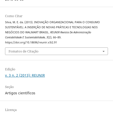
Como Citar
Silva, M. E. da. (2013). INOVAÇÃO ORGANIZACIONAL PARA O CONSUMO
SUSTENTÁVEL: A INSERÇÃO DE NOVAS PRÁTICAS E TECNOLOGIAS NOS
NEGÓCIOS DO WALMART BRASIL.
REUNIR Revista De Administração
Contabilidade E Sustentabilidade
,
3
(2), 66–89.
https://doi.org/10.18696/reunir.v3i2.91
Fomatos de Citação
Edição
v. 3 n. 2 (2013): REUNIR
Seção
Artigos científicos
Licença