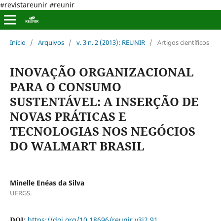
#revistareunir #reunir
Início
/
Arquivos
/
v. 3 n. 2 (2013): REUNIR
/
Artigos científicos
INOVAÇÃO ORGANIZACIONAL
PARA O CONSUMO
SUSTENTÁVEL: A INSERÇÃO DE
NOVAS PRÁTICAS E
TECNOLOGIAS NOS NEGÓCIOS
DO WALMART BRASIL
Minelle Enéas da Silva
UFRGS.
DOI:
https://doi.org/10.18696/reunir.v3i2.91