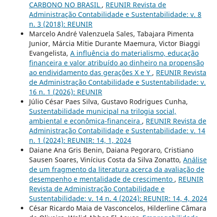
CARBONO NO BRASIL
,
REUNIR Revista de
Administração Contabilidade e Sustentabilidade: v. 8
n. 3 (2018): REUNIR
Marcelo André Valenzuela Sales, Tabajara Pimenta
Junior, Márcia Mitie Durante Maemura, Victor Biaggi
Evangelista,
A influência do materialismo, educação
financeira e valor atribuído ao dinheiro na propensão
ao endividamento das gerações X e Y
,
REUNIR Revista
de Administração Contabilidade e Sustentabilidade: v.
16 n. 1 (2026): REUNIR
Júlio César Paes Silva, Gustavo Rodrigues Cunha,
Sustentabilidade municipal na trilogia social,
ambiental e econômica-financeira
,
REUNIR Revista de
Administração Contabilidade e Sustentabilidade: v. 14
n. 1 (2024): REUNIR: 14, 1, 2024
Daiane Ana Gris Benin, Daiana Pegoraro, Cristiano
Sausen Soares, Vinícius Costa da Silva Zonatto,
Análise
de um fragmento da literatura acerca da avaliação de
desempenho e mentalidade de crescimento
,
REUNIR
Revista de Administração Contabilidade e
Sustentabilidade: v. 14 n. 4 (2024): REUNIR: 14, 4, 2024
César Ricardo Maia de Vasconcelos, Hilderline Câmara