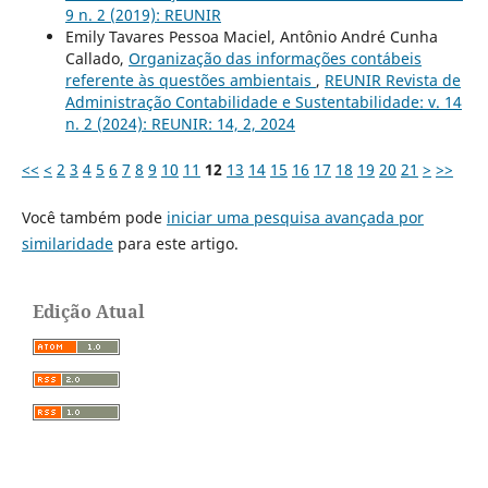
9 n. 2 (2019): REUNIR
Emily Tavares Pessoa Maciel, Antônio André Cunha
Callado,
Organização das informações contábeis
referente às questões ambientais
,
REUNIR Revista de
Administração Contabilidade e Sustentabilidade: v. 14
n. 2 (2024): REUNIR: 14, 2, 2024
<<
<
2
3
4
5
6
7
8
9
10
11
12
13
14
15
16
17
18
19
20
21
>
>>
Você também pode
iniciar uma pesquisa avançada por
similaridade
para este artigo.
Edição Atual