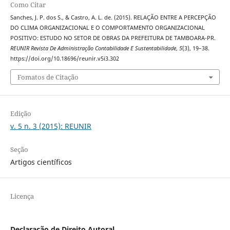
Como Citar
Sanches, J. P. dos S., & Castro, A. L. de. (2015). RELAÇÃO ENTRE A PERCEPÇÃO
DO CLIMA ORGANIZACIONAL E O COMPORTAMENTO ORGANIZACIONAL
POSITIVO: ESTUDO NO SETOR DE OBRAS DA PREFEITURA DE TAMBOARA-PR.
REUNIR Revista De Administração Contabilidade E Sustentabilidade
,
5
(3), 19–38.
https://doi.org/10.18696/reunir.v5i3.302
Fomatos de Citação
Edição
v. 5 n. 3 (2015): REUNIR
Seção
Artigos científicos
Licença
Declaração de Direito Autoral