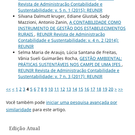
Revista de Administração Contabilidade e
Sustentabilidade: v. 5 n. 1 (2015): REUNIR
Silvana Dalmutt kruger, Ediane Glustak, Sady
Mazzioni, Antonio Zanin,
A CONTABILIDADE COMO
INSTRUMENTO DE GESTÃO DOS ESTABELECIMENTOS
RURAIS
,
REUNIR Revista de Administração
Contabilidade e Sustentabilidade: v. 4 n. 2 (2014):
REUNIR
Selma Maria de Araujo, Lúcia Santana de Freitas,
Vânia Sueli Guimarães Rocha,
GESTÃO AMBIENTAL:
PRÁTICAS SUSTENTÁVEIS NOS CAMPI DE UMA IFES
,
REUNIR Revista de Administração Contabilidade e
Sustentabilidade: v. 7 n. 3 (2017): REUNIR
<<
<
1
2
3
4
5
6
7
8
9
10
11
12
13
14
15
16
17
18
19
20
>
>>
Você também pode
iniciar uma pesquisa avançada por
similaridade
para este artigo.
Edição Atual