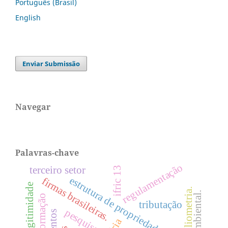
Português (Brasil)
English
Enviar Submissão
Navegar
Palavras-chave
regulamentação
terceiro setor
ifric 13
estrutura de propriedade
firmas brasileiras.
bibliometria.
informação
tributação
pesquisas.