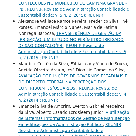
CONFECÇÕES NO MUNICÍPIO DE CAMPINA GRANDE -
PB
,
REUNIR Revista de Administração Contabilidade e
Sustentabilidade: v. 5 n. 2 (2015): REUNIR
Alexandre Wállace Ramos Pereira, Frederico Silva Thé
Pontes, Emanoel Márcio Nunes, Maria de Fátima
Nóbrega Barbosa,
TRANSFERÊNCIA DE GESTÃO DA
IRRIGAÇÃO: UM ESTUDO NO PERÍMETRO IRRIGADO
DE SÃO GONÇALO/PB
,
REUNIR Revista de
Administração Contabilidade e Sustentabilidade: v. 5
n. 2 (2015): REUNIR
Maurício Corrêa da Silva, Fábia Jaiany Viana de Souza,
Aneide Oliveira Araujo, José Dionísio Gomes da Silva,
AVALIAÇÃO DE FUNÇÕES DE GOVERNOS ESTADUAIS E
DO DISTRITO FEDERAL NA PERCEPÇÃO DOS
CONTRIBUINTES/USUÁRIOS
,
REUNIR Revista de
Administração Contabilidade e Sustentabilidade: v. 4
n. 2 (2014): REUNIR
Emanoel Silva de Amorim, Everton Gabriel Medeiros
da Silva, Alberto Casado Lordsleem Júnior,
A utilização
de Sistemas Informatizados de Gestão de Manutenção
em edificações da Administração Pública
,
REUNIR
Revista de Administração Contabilidade e