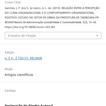
Como Citar
Sanches, J. P. dos S., & Castro, A. L. de. (2015). RELAÇÃO ENTRE A PERCEPÇÃO
DO CLIMA ORGANIZACIONAL E O COMPORTAMENTO ORGANIZACIONAL
POSITIVO: ESTUDO NO SETOR DE OBRAS DA PREFEITURA DE TAMBOARA-PR.
REUNIR Revista De Administração Contabilidade E Sustentabilidade
,
5
(3), 19–38.
https://doi.org/10.18696/reunir.v5i3.302
Fomatos de Citação
Edição
v. 5 n. 3 (2015): REUNIR
Seção
Artigos científicos
Licença
Declaração de Direito Autoral