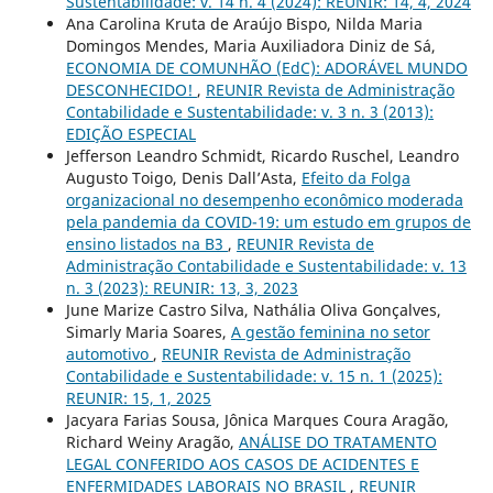
Sustentabilidade: v. 14 n. 4 (2024): REUNIR: 14, 4, 2024
Ana Carolina Kruta de Araújo Bispo, Nilda Maria
Domingos Mendes, Maria Auxiliadora Diniz de Sá,
ECONOMIA DE COMUNHÃO (EdC): ADORÁVEL MUNDO
DESCONHECIDO!
,
REUNIR Revista de Administração
Contabilidade e Sustentabilidade: v. 3 n. 3 (2013):
EDIÇÃO ESPECIAL
Jefferson Leandro Schmidt, Ricardo Ruschel, Leandro
Augusto Toigo, Denis Dall’Asta,
Efeito da Folga
organizacional no desempenho econômico moderada
pela pandemia da COVID-19: um estudo em grupos de
ensino listados na B3
,
REUNIR Revista de
Administração Contabilidade e Sustentabilidade: v. 13
n. 3 (2023): REUNIR: 13, 3, 2023
June Marize Castro Silva, Nathália Oliva Gonçalves,
Simarly Maria Soares,
A gestão feminina no setor
automotivo
,
REUNIR Revista de Administração
Contabilidade e Sustentabilidade: v. 15 n. 1 (2025):
REUNIR: 15, 1, 2025
Jacyara Farias Sousa, Jônica Marques Coura Aragão,
Richard Weiny Aragão,
ANÁLISE DO TRATAMENTO
LEGAL CONFERIDO AOS CASOS DE ACIDENTES E
ENFERMIDADES LABORAIS NO BRASIL
,
REUNIR