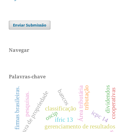
Enviar Submissão
Navegar
Palavras-chave
tributação
dividendos
Área tributária
firmas brasileiras.
cooperativas
bancos
estrutura de propriedade
pesquisas.
classificação
icpc 14
oscip
ifric 13
gerenciamento de resultados