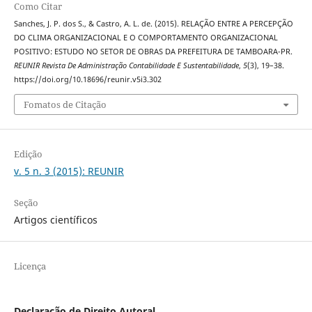
Como Citar
Sanches, J. P. dos S., & Castro, A. L. de. (2015). RELAÇÃO ENTRE A PERCEPÇÃO
DO CLIMA ORGANIZACIONAL E O COMPORTAMENTO ORGANIZACIONAL
POSITIVO: ESTUDO NO SETOR DE OBRAS DA PREFEITURA DE TAMBOARA-PR.
REUNIR Revista De Administração Contabilidade E Sustentabilidade
,
5
(3), 19–38.
https://doi.org/10.18696/reunir.v5i3.302
Fomatos de Citação
Edição
v. 5 n. 3 (2015): REUNIR
Seção
Artigos científicos
Licença
Declaração de Direito Autoral