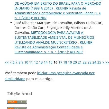
DE AÇÚCAR EM BRUTO DO BRASIL PARA O MERCADO
INDIANO (1999 A 2010)
,
REUNIR Revista de
Administração Contabilidade e Sustentabilidade: v. 6
n. 1 (2016): REUNIR
José Ribamar Marques de Carvalho, Wilson Fadlo Curi,
Rosires Catão Curi, Enyedja Kerlly Martins de A.
Carvalho,
METODOLOGIA PARA AVALIAR A
SUSTENTABILIDADE AMBIENTAL DE MUNICÍPIOS
UTILIZANDO ANÁLISE MULTICRITÉRIO
,
REUNIR
Revista de Administração Contabilidade e
Sustentabilidade: v. 1 n. 1 (2011): REUNIR
<<
<
6
7
8
9
10
11
12
13
14
15
16
17
18
19
20
21
22
23
24
25
>
>>
Você também pode
iniciar uma pesquisa avançada por
similaridade
para este artigo.
Edição Atual