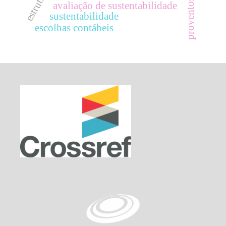
proventos
avaliação de sustentabilidade
sustentabilidade
escolhas contábeis