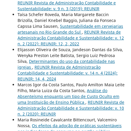
REUNIR Revista de Administração Contabilidade e
Sustentabilidade: v. 9 n. 3 (2019): REUNIR
Taísa Schefer Roveda, Maria Margarete Baccin
Brizolla, Daniel Knebel Baggio, Juliana da Fonseca
Capssa Lima Sausen,
Sustentabilidade em cervejarias
artesanais no Rio Grande do Sul
,
REUNIR Revista de
Administração Contabilidade e Sustentabilidade: v. 12
n. 2 (2022): REUNIR: 12, 2, 2022
Elijasson Oliveira de Souza, Jandeson Dantas da Silva,
Wenyka Preston Leite Batista, Sergio Luiz Pedrosa
Silva,
Determinantes do uso da contabilidade nas
igrejas
,
REUNIR Revista de Administração
Contabilidade e Sustentabilidade: v. 14 n. 4 (2024):
REUNIR: 14, 4, 2024
Marcos Igor da Costa Santos, Paulo Amilton Maia Leite
Filho, Maria Luiza da Costa Santos,
Análise do
Absenteísmo enquanto um tipo de Custo Oculto em
uma Instituição de Ensino Pública
,
REUNIR Revista de
Administração Contabilidade e Sustentabilidade: v. 10
n. 2 (2020): REUNIR
Maria Rosineide Cavalcante Bittencourt, Valcemiro
Nossa,
Os efeitos da adoção de práticas sustentáveis