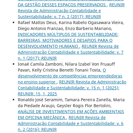
DA GESTÃO DESSES ESPAÇOS PRESERVADOS
,
REUNIR
Revista de Administração Contabilidade e
Sustentabilidade: v. 7 n. 2 (2017): REUNIR
Rafael Mattos Deus, Karina Rabelo Ogasawara Vieira,
Diego Antonio Franzao, Enzo Barberio Mariano,
INDICADORES MÚLTIPLOS DE SUSTENTABILIDADE:
BARREIRAS, MOTIVADORES E DESAFIOS PARA O
DESENVOLVIMENTO HUMANO
,
REUNIR Revista de
Administração Contabilidade e Sustentabilidade: v. 7
n. 1 (2017): REUNIR
Ionaé Camila Zamboni, Nilara Izabel Von Fruauff
Pavan, Kelly Cristina Benetti Tonani Tosta,
O
desenvolvimento de competências empreendedoras
no ensino superior
,
REUNIR Revista de Administração
Contabilidade e Sustentabilidade: v. 15 n. 1 (2025):
REUNIR: 15, 1, 2025
Ronaldo José Seramim, Tamara Pereira Zanella, Maria
da Piedade Araujo, Geysler Rogis Flor Bertolini,
ANÁLISE DE INVESTIMENTOS EM AÇÕES AMBIENTAIS
EM OFICINA MECÂNICA
,
REUNIR Revista de
Administração Contabilidade e Sustentabilidade: v. 6
n. 2 (2016): REUNIR