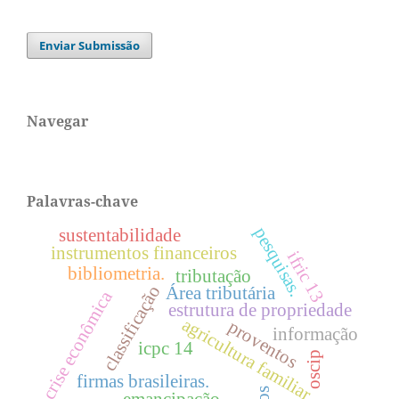
Enviar Submissão
Navegar
Palavras-chave
pesquisas.
sustentabilidade
instrumentos financeiros
ifric 13
bibliometria.
tributação
classificação
Área tributária
crise econômica
estrutura de propriedade
agricultura familiar
proventos
informação
icpc 14
oscip
firmas brasileiras.
emancipação