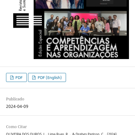
PDF
PDF (English)
Publicado
2024-04-09
Como Citar
OLIVEIRA DOS OUROS, L., Lima Ruas, R. ., & Drebes Pedron, C. . (2024).