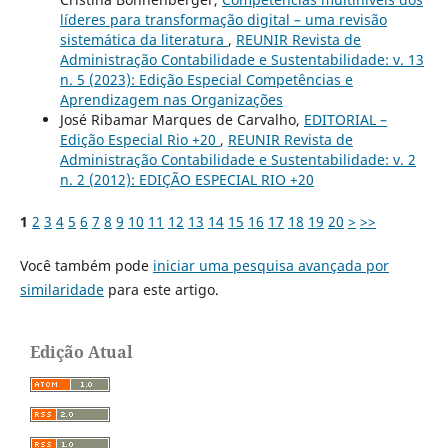
líderes para transformação digital – uma revisão
sistemática da literatura
,
REUNIR Revista de
Administração Contabilidade e Sustentabilidade: v. 13
n. 5 (2023): Edição Especial Competências e
Aprendizagem nas Organizações
José Ribamar Marques de Carvalho,
EDITORIAL –
Edição Especial Rio +20
,
REUNIR Revista de
Administração Contabilidade e Sustentabilidade: v. 2
n. 2 (2012): EDIÇÃO ESPECIAL RIO +20
1
2
3
4
5
6
7
8
9
10
11
12
13
14
15
16
17
18
19
20
>
>>
Você também pode
iniciar uma pesquisa avançada por
similaridade
para este artigo.
Edição Atual