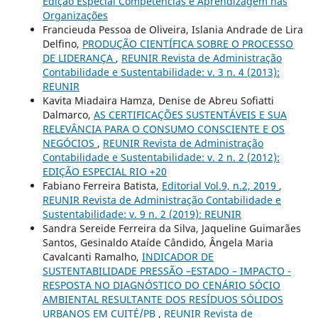
Edição Especial Competências e Aprendizagem nas
Organizações
Francieuda Pessoa de Oliveira, Islania Andrade de Lira
Delfino,
PRODUÇÃO CIENTÍFICA SOBRE O PROCESSO
DE LIDERANÇA
,
REUNIR Revista de Administração
Contabilidade e Sustentabilidade: v. 3 n. 4 (2013):
REUNIR
Kavita Miadaira Hamza, Denise de Abreu Sofiatti
Dalmarco,
AS CERTIFICAÇÕES SUSTENTÁVEIS E SUA
RELEVÂNCIA PARA O CONSUMO CONSCIENTE E OS
NEGÓCIOS
,
REUNIR Revista de Administração
Contabilidade e Sustentabilidade: v. 2 n. 2 (2012):
EDIÇÃO ESPECIAL RIO +20
Fabiano Ferreira Batista,
Editorial Vol.9, n.2, 2019
,
REUNIR Revista de Administração Contabilidade e
Sustentabilidade: v. 9 n. 2 (2019): REUNIR
Sandra Sereide Ferreira da Silva, Jaqueline Guimarães
Santos, Gesinaldo Ataíde Cândido, Ângela Maria
Cavalcanti Ramalho,
INDICADOR DE
SUSTENTABILIDADE PRESSÃO –ESTADO – IMPACTO -
RESPOSTA NO DIAGNÓSTICO DO CENÁRIO SÓCIO
AMBIENTAL RESULTANTE DOS RESÍDUOS SÓLIDOS
URBANOS EM CUITÉ/PB
,
REUNIR Revista de