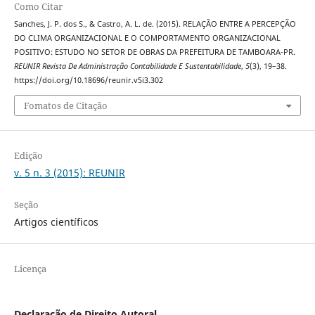
Como Citar
Sanches, J. P. dos S., & Castro, A. L. de. (2015). RELAÇÃO ENTRE A PERCEPÇÃO
DO CLIMA ORGANIZACIONAL E O COMPORTAMENTO ORGANIZACIONAL
POSITIVO: ESTUDO NO SETOR DE OBRAS DA PREFEITURA DE TAMBOARA-PR.
REUNIR Revista De Administração Contabilidade E Sustentabilidade
,
5
(3), 19–38.
https://doi.org/10.18696/reunir.v5i3.302
Fomatos de Citação
Edição
v. 5 n. 3 (2015): REUNIR
Seção
Artigos científicos
Licença
Declaração de Direito Autoral