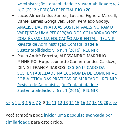
Administração Contabilidade e Sustentabilidade: v. 2
n. 2 (2012): EDIÇÃO ESPECIAL RIO +20
Lucas Almeida dos Santos, Luciana Fighera Marzall,
Daniel Lemes Gonçalves, Leoni Pentiado Godoy,
ANÁLISE DAS PRÁTICAS SUSTENTÁVEIS NO RAMO
VAREJISTA: UMA PERCEPÇÃO DOS COLABORADORES
COM ÊNFASE NA EDUCAÇÃO AMBIENTAL
,
REUNIR
Revista de Administração Contabilidade e
Sustentabilidade: v. 6 n. 1 (2016): REUNIR
Paulo André Ferreira, ALESSANDRO MARINHO
PINHEIRO, Hugo Leonardo Guilhernandes Cardozo,
DENISE FRANCA BARROS,
O SIGNIFICADO DA
SUSTENTABILIDADE NA ECONOMIA DE COMUNHÃO
SOB A ÓTICA DAS PRÁTICAS DE MERCADO
,
REUNIR
Revista de Administração Contabilidade e
Sustentabilidade: v. 6 n. 1 (2016): REUNIR
<<
<
1
2
3
4
5
6
7
8
9
10
11
12
13
14
15
16
17
18
19
20
>
>>
Você também pode
iniciar uma pesquisa avançada por
similaridade
para este artigo.