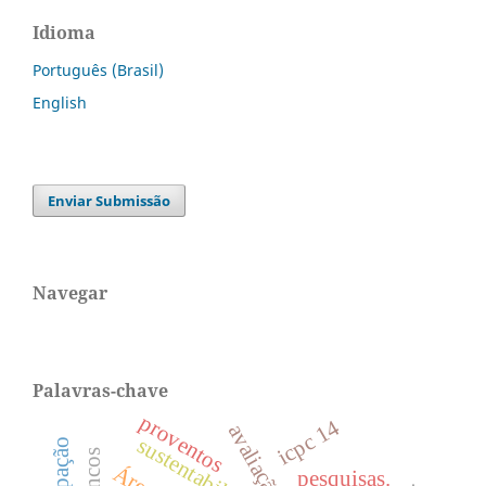
Idioma
Português (Brasil)
English
Enviar Submissão
Navegar
Palavras-chave
proventos
icpc 14
sustentabilidade
bancos
pesquisas.