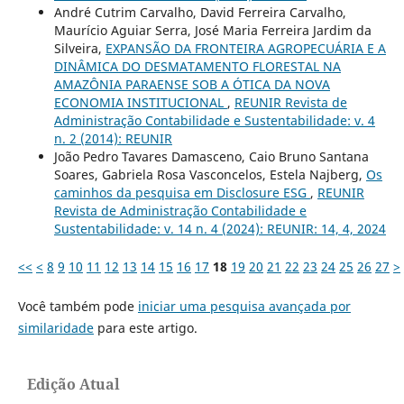
André Cutrim Carvalho, David Ferreira Carvalho,
Maurício Aguiar Serra, José Maria Ferreira Jardim da
Silveira,
EXPANSÃO DA FRONTEIRA AGROPECUÁRIA E A
DINÂMICA DO DESMATAMENTO FLORESTAL NA
AMAZÔNIA PARAENSE SOB A ÓTICA DA NOVA
ECONOMIA INSTITUCIONAL
,
REUNIR Revista de
Administração Contabilidade e Sustentabilidade: v. 4
n. 2 (2014): REUNIR
João Pedro Tavares Damasceno, Caio Bruno Santana
Soares, Gabriela Rosa Vasconcelos, Estela Najberg,
Os
caminhos da pesquisa em Disclosure ESG
,
REUNIR
Revista de Administração Contabilidade e
Sustentabilidade: v. 14 n. 4 (2024): REUNIR: 14, 4, 2024
<<
<
8
9
10
11
12
13
14
15
16
17
18
19
20
21
22
23
24
25
26
27
>
Você também pode
iniciar uma pesquisa avançada por
similaridade
para este artigo.
Edição Atual