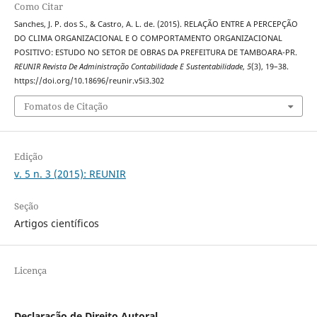
Como Citar
Sanches, J. P. dos S., & Castro, A. L. de. (2015). RELAÇÃO ENTRE A PERCEPÇÃO
DO CLIMA ORGANIZACIONAL E O COMPORTAMENTO ORGANIZACIONAL
POSITIVO: ESTUDO NO SETOR DE OBRAS DA PREFEITURA DE TAMBOARA-PR.
REUNIR Revista De Administração Contabilidade E Sustentabilidade
,
5
(3), 19–38.
https://doi.org/10.18696/reunir.v5i3.302
Fomatos de Citação
Edição
v. 5 n. 3 (2015): REUNIR
Seção
Artigos científicos
Licença
Declaração de Direito Autoral