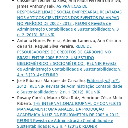
Cassileide Leonel da Silva, Ana Paula Ferreira da Silva,
James Anthony Falk,
AS PRÁTICAS DE
RESPONSABILIDADE SOCIAL EMPRESARIAL RELATADAS
NOS ARTIGOS CIENTÍFICOS DOS EVENTOS DA ANPAD
NO PERÍODO DE 2002 - 2012
,
REUNIR Revista de
Administração Contabilidade e Sustentabilidade: v. 3
n. 2 (2013): REUNIR
Antonio Nunes Pereira, Ademir Lamenza, Ana Cristina
de Faria, Raquel Silva Pereira,
REDE DE
PESQUISADORES DE CRÉDITOS DE CARBONO NO
BRASIL ENTRE 2006 E 2012: UM ESTUDO
BIBLIOMÉTRICO E SOCIOMÉTRICO
,
REUNIR Revista
de Administração Contabilidade e Sustentabilidade: v.
4 n. 3 (2014): REUNIR
José Ribamar Marques de Carvalho,
Editorial, v.2, nº1,
2012
,
REUNIR Revista de Administração Contabilidade
e Sustentabilidade: v. 2 n. 1 (2012): REUNIR
Rosany Corrêa, Mauro Silva Ruiz, Henrique César Melo
Ribeiro,
THE INTERNATIONAL JOURNAL OF CONFLICTS
MANAGEMENT: UMA ANÁLISE DA PRODUÇÃO
ACADÊMICA À LUZ DA BIBLIOMETRIA DE 2003 A 2012
,
REUNIR Revista de Administração Contabilidade e
Sustentabilidade: v. 3 n. 4 (2013): REUNIR