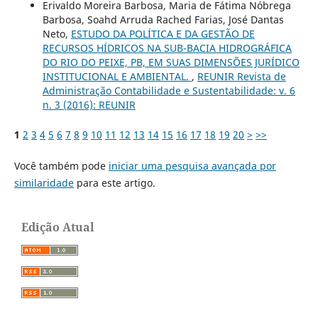
Erivaldo Moreira Barbosa, Maria de Fátima Nóbrega
Barbosa, Soahd Arruda Rached Farias, José Dantas
Neto,
ESTUDO DA POLÍTICA E DA GESTÃO DE
RECURSOS HÍDRICOS NA SUB-BACIA HIDROGRÁFICA
DO RIO DO PEIXE, PB, EM SUAS DIMENSÕES JURÍDICO
INSTITUCIONAL E AMBIENTAL.
,
REUNIR Revista de
Administração Contabilidade e Sustentabilidade: v. 6
n. 3 (2016): REUNIR
1
2
3
4
5
6
7
8
9
10
11
12
13
14
15
16
17
18
19
20
>
>>
Você também pode
iniciar uma pesquisa avançada por
similaridade
para este artigo.
Edição Atual