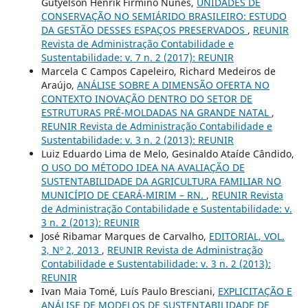
Gutyelson Henrik Firmino Nunes,
UNIDADES DE
CONSERVAÇÃO NO SEMIÁRIDO BRASILEIRO: ESTUDO
DA GESTÃO DESSES ESPAÇOS PRESERVADOS
,
REUNIR
Revista de Administração Contabilidade e
Sustentabilidade: v. 7 n. 2 (2017): REUNIR
Marcela C Campos Capeleiro, Richard Medeiros de
Araújo,
ANÁLISE SOBRE A DIMENSÃO OFERTA NO
CONTEXTO INOVAÇÃO DENTRO DO SETOR DE
ESTRUTURAS PRÉ-MOLDADAS NA GRANDE NATAL
,
REUNIR Revista de Administração Contabilidade e
Sustentabilidade: v. 3 n. 2 (2013): REUNIR
Luiz Eduardo Lima de Melo, Gesinaldo Ataíde Cândido,
O USO DO MÉTODO IDEA NA AVALIAÇÃO DE
SUSTENTABILIDADE DA AGRICULTURA FAMILIAR NO
MUNICÍPIO DE CEARÁ-MIRIM – RN.
,
REUNIR Revista
de Administração Contabilidade e Sustentabilidade: v.
3 n. 2 (2013): REUNIR
José Ribamar Marques de Carvalho,
EDITORIAL, VOL.
3, Nº 2, 2013
,
REUNIR Revista de Administração
Contabilidade e Sustentabilidade: v. 3 n. 2 (2013):
REUNIR
Ivan Maia Tomé, Luís Paulo Bresciani,
EXPLICITAÇÃO E
ANÁLISE DE MODELOS DE SUSTENTABILIDADE DE