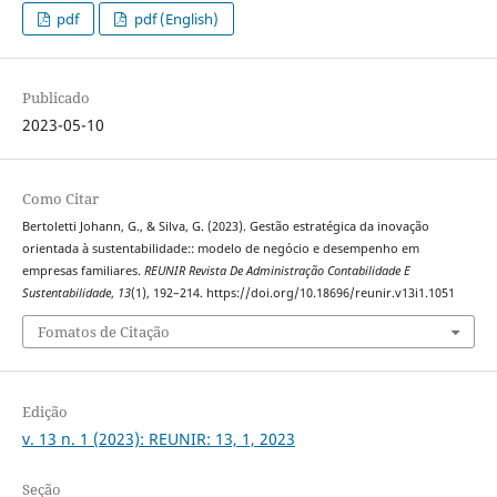
pdf
pdf (English)
Publicado
2023-05-10
Como Citar
Bertoletti Johann, G., & Silva, G. (2023). Gestão estratégica da inovação
orientada à sustentabilidade:: modelo de negócio e desempenho em
empresas familiares.
REUNIR Revista De Administração Contabilidade E
Sustentabilidade
,
13
(1), 192–214. https://doi.org/10.18696/reunir.v13i1.1051
Fomatos de Citação
Edição
v. 13 n. 1 (2023): REUNIR: 13, 1, 2023
Seção