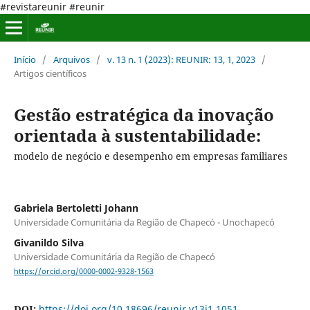
#revistareunir #reunir
Início
/
Arquivos
/
v. 13 n. 1 (2023): REUNIR: 13, 1, 2023
/
Artigos científicos
Gestão estratégica da inovação
orientada à sustentabilidade:
modelo de negócio e desempenho em empresas familiares
Gabriela Bertoletti Johann
Universidade Comunitária da Região de Chapecó - Unochapecó
Givanildo Silva
Universidade Comunitária da Região de Chapecó
https://orcid.org/0000-0002-9328-1563
DOI:
https://doi.org/10.18696/reunir.v13i1.1051