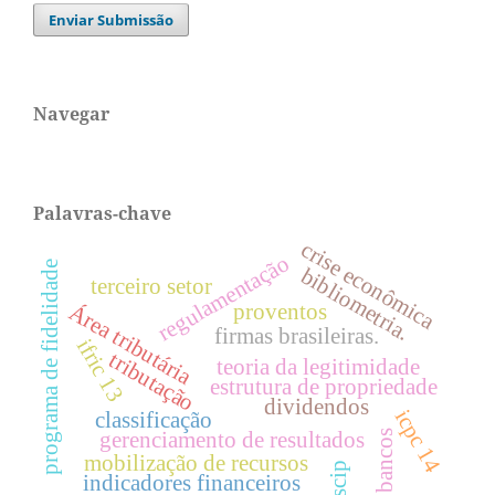
Enviar Submissão
Navegar
Palavras-chave
crise econômica
regulamentação
programa de fidelidade
bibliometria.
terceiro setor
proventos
Área tributária
firmas brasileiras.
ifric 13
tributação
teoria da legitimidade
estrutura de propriedade
dividendos
icpc 14
classificação
gerenciamento de resultados
bancos
mobilização de recursos
oscip
indicadores financeiros