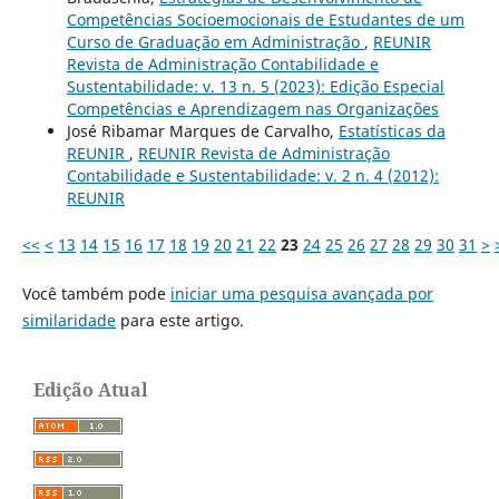
Competências Socioemocionais de Estudantes de um
Curso de Graduação em Administração
,
REUNIR
Revista de Administração Contabilidade e
Sustentabilidade: v. 13 n. 5 (2023): Edição Especial
Competências e Aprendizagem nas Organizações
José Ribamar Marques de Carvalho,
Estatísticas da
REUNIR
,
REUNIR Revista de Administração
Contabilidade e Sustentabilidade: v. 2 n. 4 (2012):
REUNIR
<<
<
13
14
15
16
17
18
19
20
21
22
23
24
25
26
27
28
29
30
31
>
Você também pode
iniciar uma pesquisa avançada por
similaridade
para este artigo.
Edição Atual