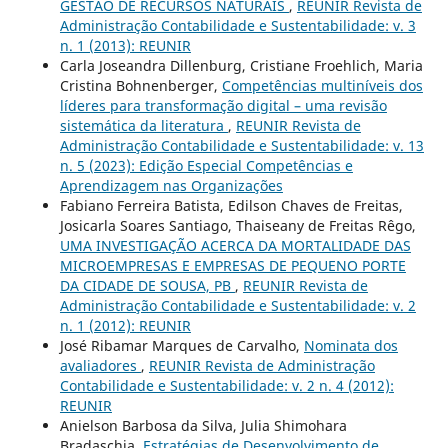
GESTÃO DE RECURSOS NATURAIS
,
REUNIR Revista de
Administração Contabilidade e Sustentabilidade: v. 3
n. 1 (2013): REUNIR
Carla Joseandra Dillenburg, Cristiane Froehlich, Maria
Cristina Bohnenberger,
Competências multiníveis dos
líderes para transformação digital – uma revisão
sistemática da literatura
,
REUNIR Revista de
Administração Contabilidade e Sustentabilidade: v. 13
n. 5 (2023): Edição Especial Competências e
Aprendizagem nas Organizações
Fabiano Ferreira Batista, Edilson Chaves de Freitas,
Josicarla Soares Santiago, Thaiseany de Freitas Rêgo,
UMA INVESTIGAÇÃO ACERCA DA MORTALIDADE DAS
MICROEMPRESAS E EMPRESAS DE PEQUENO PORTE
DA CIDADE DE SOUSA, PB
,
REUNIR Revista de
Administração Contabilidade e Sustentabilidade: v. 2
n. 1 (2012): REUNIR
José Ribamar Marques de Carvalho,
Nominata dos
avaliadores
,
REUNIR Revista de Administração
Contabilidade e Sustentabilidade: v. 2 n. 4 (2012):
REUNIR
Anielson Barbosa da Silva, Julia Shimohara
Bradaschia,
Estratégias de Desenvolvimento de