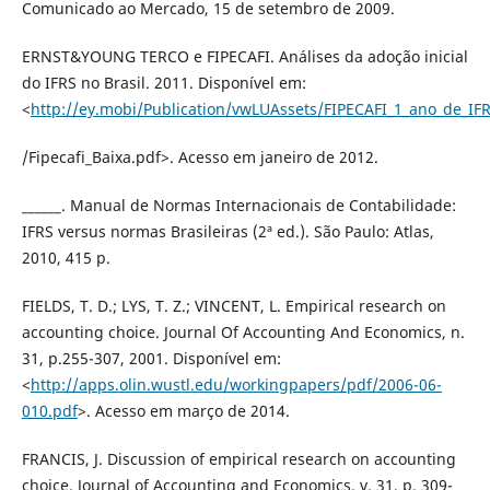
Comunicado ao Mercado, 15 de setembro de 2009.
ERNST&YOUNG TERCO e FIPECAFI. Análises da adoção inicial
do IFRS no Brasil. 2011. Disponível em:
<
http://ey.mobi/Publication/vwLUAssets/FIPECAFI_1_ano_de_IF
/Fipecafi_Baixa.pdf>. Acesso em janeiro de 2012.
______. Manual de Normas Internacionais de Contabilidade:
IFRS versus normas Brasileiras (2ª ed.). São Paulo: Atlas,
2010, 415 p.
FIELDS, T. D.; LYS, T. Z.; VINCENT, L. Empirical research on
accounting choice. Journal Of Accounting And Economics, n.
31, p.255-307, 2001. Disponível em:
<
http://apps.olin.wustl.edu/workingpapers/pdf/2006-06-
010.pdf
>. Acesso em março de 2014.
FRANCIS, J. Discussion of empirical research on accounting
choice. Journal of Accounting and Economics, v. 31, p. 309-