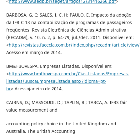
<
http://www.aedb.br/seget/artigos12/31416266.pdf
>
BARBOSA, G. C; SALES, I. C. H; PAULO, E. Impacto da adoção
da IFRIC 13 na contabilização de programas de passageiros
freqüentes. Revista Eletrônica de Ciências Administrativa
(RECADM), v. 10, n. 2, p. 64-79, jul./dez. 2011. Disponível em:
<
http://revistas.facecla.com.br/index.php/recadm/article/view
Acesso em março de 2014.
BM&FBOVESPA. Empresas Listadas. Disponível em:
<
http://www.bmfbovespa.com.br/Cias-Listadas/Empresas-
listadas/BuscaEmpresaListada.aspx?idioma=pt-
br
>.Acessojaneiro de 2014.
CAIRNS, D.; MASSOUDI, D.; TAPLIN, R.; TARCA, A. IFRS fair
value measurement and
accounting policy choice in the United Kingdom and
Australia. The British Accounting