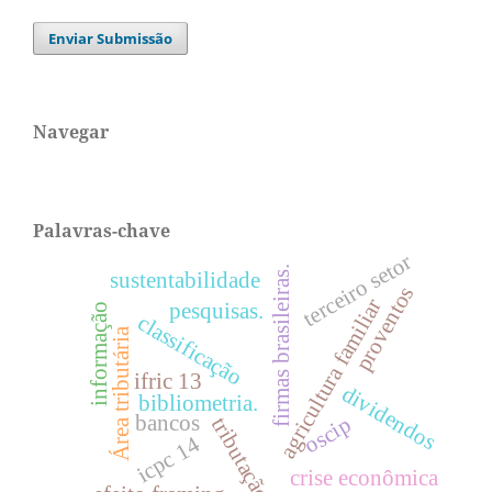
Enviar Submissão
Navegar
Palavras-chave
terceiro setor
firmas brasileiras.
sustentabilidade
proventos
agricultura familiar
pesquisas.
informação
classificação
Área tributária
ifric 13
dividendos
bibliometria.
bancos
oscip
tributação
icpc 14
crise econômica