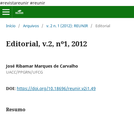
#revistareunir #reunir
Início
/
Arquivos
/
v. 2 n. 1 (2012): REUNIR
/
Editorial
Editorial, v.2, nº1, 2012
José Ribamar Marques de Carvalho
UACC/PPGRN/UFCG
DOI:
https://doi.org/10.18696/reunir.v2i1.49
Resumo