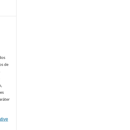
ados
os de
m
o
o,
ões
aráter
tive