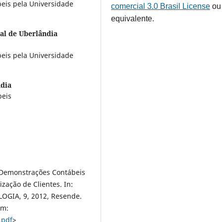
eis pela Universidade
comercial 3.0 Brasil License
ou
equivalente.
al de Uberlândia
eis pela Universidade
ndia
beis
s Demonstrações Contábeis
ação de Clientes. In:
GIA, 9, 2012, Resende.
em:
.pdf
>