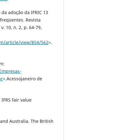
o da adoção da IFRIC 13
freqüentes. Revista
. 10, n. 2, p. 64-79,
dm/article/view/854/562
>.
m:
/Empresas-
br
>.Acessojaneiro de
IFRS fair value
and Australia. The British