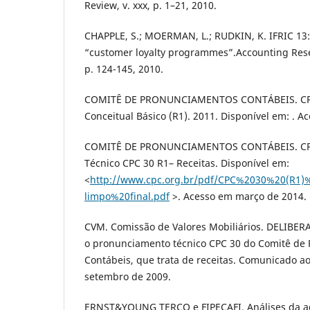
Review, v. xxx, p. 1–21, 2010.
CHAPPLE, S.; MOERMAN, L.; RUDKIN, K. IFRIC 13:
“customer loyalty programmes”.Accounting Resear
p. 124-145, 2010.
COMITÊ DE PRONUNCIAMENTOS CONTÁBEIS. CPC
Conceitual Básico (R1). 2011. Disponível em: . Ac
COMITÊ DE PRONUNCIAMENTOS CONTÁBEIS. CPC
Técnico CPC 30 R1– Receitas. Disponível em:
<
http://www.cpc.org.br/pdf/CPC%2030%20(R1)
limpo%20final.pdf
>. Acesso em março de 2014.
CVM. Comissão de Valores Mobiliários. DELIBE
o pronunciamento técnico CPC 30 do Comitê de
Contábeis, que trata de receitas. Comunicado a
setembro de 2009.
ERNST&YOUNG TERCO e FIPECAFI. Análises da ado