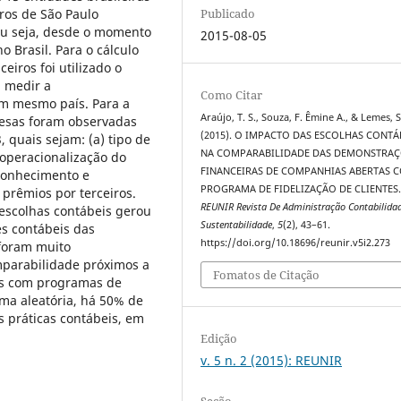
uros de São Paulo
Publicado
ou seja, desde o momento
2015-08-05
o Brasil. Para o cálculo
eiros foi utilizado o
a medir a
Como Citar
m mesmo país. Para a
Araújo, T. S., Souza, F. Êmine A., & Lemes, S
resas foram observadas
(2015). O IMPACTO DAS ESCOLHAS CONTÁ
, quais sejam: (a) tipo de
NA COMPARABILIDADE DAS DEMONSTRAÇ
 operacionalização do
FINANCEIRAS DE COMPANHIAS ABERTAS 
econhecimento e
PROGRAMA DE FIDELIZAÇÃO DE CLIENTES
prêmios por terceiros.
REUNIR Revista De Administração Contabilida
 escolhas contábeis gerou
Sustentabilidade
,
5
(2), 43–61.
s contábeis das
https://doi.org/10.18696/reunir.v5i2.273
 foram muito
omparabilidade próximos a
Fomatos de Citação
ras com programas de
rma aleatória, há 50% de
 práticas contábeis, em
Edição
v. 5 n. 2 (2015): REUNIR
Seção