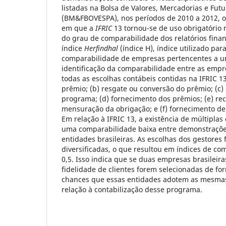
listadas na Bolsa de Valores, Mercadorias e Fut
(BM&FBOVESPA), nos períodos de 2010 a 2012, 
em que a
IFRIC
13 tornou-se de uso obrigatório n
do grau de comparabilidade dos relatórios financ
índice
Herfindhal
(índice H), índice utilizado par
comparabilidade de empresas pertencentes a u
identificação da comparabilidade entre as emp
todas as escolhas contábeis contidas na IFRIC 13
prêmio; (b) resgate ou conversão do prêmio; (c)
programa; (d) fornecimento dos prêmios; (e) r
mensuração da obrigação; e (f) fornecimento de 
Em relação à IFRIC 13, a existência de múltiplas
uma comparabilidade baixa entre demonstraçõe
entidades brasileiras. As escolhas dos gestores
diversificadas, o que resultou em índices de c
0,5. Isso indica que se duas empresas brasilei
fidelidade de clientes forem selecionadas de fo
chances que essas entidades adotem as mesmas
relação à contabilização desse programa.