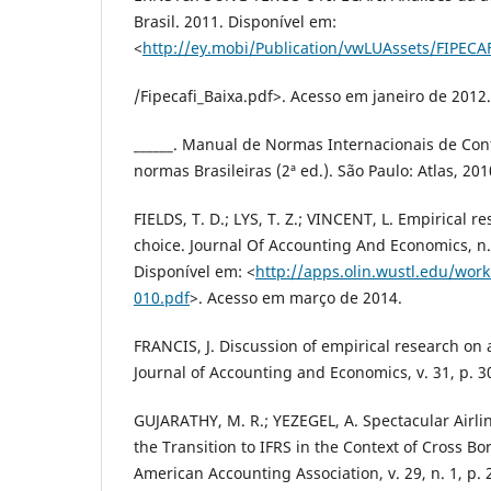
Brasil. 2011. Disponível em:
<
http://ey.mobi/Publication/vwLUAssets/FIPECA
/Fipecafi_Baixa.pdf>. Acesso em janeiro de 2012.
______. Manual de Normas Internacionais de Cont
normas Brasileiras (2ª ed.). São Paulo: Atlas, 201
FIELDS, T. D.; LYS, T. Z.; VINCENT, L. Empirical 
choice. Journal Of Accounting And Economics, n.
Disponível em: <
http://apps.olin.wustl.edu/wor
010.pdf
>. Acesso em março de 2014.
FRANCIS, J. Discussion of empirical research on 
Journal of Accounting and Economics, v. 31, p. 3
GUJARATHY, M. R.; YEZEGEL, A. Spectacular Airline
the Transition to IFRS in the Context of Cross Bo
American Accounting Association, v. 29, n. 1, p.