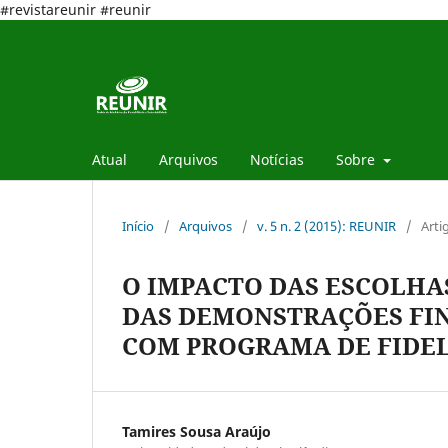
#revistareunir #reunir
Atual
Arquivos
Notícias
Sobre
Início
/
Arquivos
/
v. 5 n. 2 (2015): REUNIR
/
Arti
O IMPACTO DAS ESCOLHA
DAS DEMONSTRAÇÕES FI
COM PROGRAMA DE FIDEL
Tamires Sousa Araújo