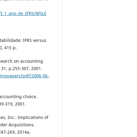
FI_1_ano_de_IFRS/$FILE
abilidade: IFRS versus
0, 415 p.
research on accounting
 31, p.255-307, 2001.
kingpapers/pdf/2006-06-
accounting choice.
09-319, 2001.
s, Inc.: Implications of
rder Acquisitions.
 247-269, 2014a.