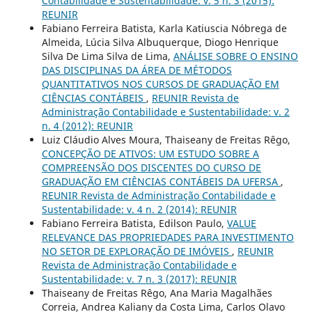
Contabilidade e Sustentabilidade: v. 5 n. 3 (2015):
REUNIR
Fabiano Ferreira Batista, Karla Katiuscia Nóbrega de
Almeida, Lúcia Silva Albuquerque, Diogo Henrique
Silva De Lima Silva de Lima,
ANÁLISE SOBRE O ENSINO
DAS DISCIPLINAS DA ÁREA DE MÉTODOS
QUANTITATIVOS NOS CURSOS DE GRADUAÇÃO EM
CIÊNCIAS CONTÁBEIS
,
REUNIR Revista de
Administração Contabilidade e Sustentabilidade: v. 2
n. 4 (2012): REUNIR
Luiz Cláudio Alves Moura, Thaiseany de Freitas Rêgo,
CONCEPÇÃO DE ATIVOS: UM ESTUDO SOBRE A
COMPREENSÃO DOS DISCENTES DO CURSO DE
GRADUAÇÃO EM CIÊNCIAS CONTÁBEIS DA UFERSA
,
REUNIR Revista de Administração Contabilidade e
Sustentabilidade: v. 4 n. 2 (2014): REUNIR
Fabiano Ferreira Batista, Edilson Paulo,
VALUE
RELEVANCE DAS PROPRIEDADES PARA INVESTIMENTO
NO SETOR DE EXPLORAÇÃO DE IMÓVEIS
,
REUNIR
Revista de Administração Contabilidade e
Sustentabilidade: v. 7 n. 3 (2017): REUNIR
Thaiseany de Freitas Rêgo, Ana Maria Magalhães
Correia, Andrea Kaliany da Costa Lima, Carlos Olavo