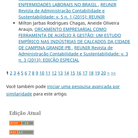
ENFERMIDADES LABORAIS NO BRASIL
,
REUNIR
Revista de Administração Contabilidade e
Sustentabilidade: v. 5 n. 1 (2015): REUNIR
Milton Jarbas Rodrigues Chagas, Aneide Oliveira
Araujo,
ORÇAMENTO EMPRESARIAL COMO
FERRAMENTA DE AUXÍLIO À GESTÃO: UM ESTUDO
EMPÍRICO NAS INDÚSTRIAS DE CALÇADOS DA CIDADE
DE CAMPINA GRANDE-PB
,
REUNIR Revista de
Administração Contabilidade e Sustentabilidade: v. 3
n. 3 (2013): EDIÇÃO ESPECIAL
1
2
3
4
5
6
7
8
9
10
11
12
13
14
15
16
17
18
19
20
>
>>
Você também pode
iniciar uma pesquisa avançada por
similaridade
para este artigo.
Edição Atual