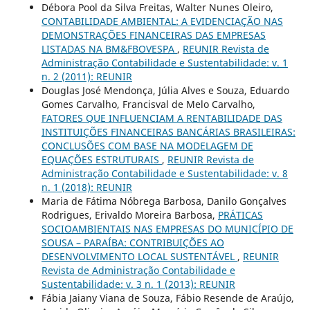
Débora Pool da Silva Freitas, Walter Nunes Oleiro,
CONTABILIDADE AMBIENTAL: A EVIDENCIAÇÃO NAS
DEMONSTRAÇÕES FINANCEIRAS DAS EMPRESAS
LISTADAS NA BM&FBOVESPA
,
REUNIR Revista de
Administração Contabilidade e Sustentabilidade: v. 1
n. 2 (2011): REUNIR
Douglas José Mendonça, Júlia Alves e Souza, Eduardo
Gomes Carvalho, Francisval de Melo Carvalho,
FATORES QUE INFLUENCIAM A RENTABILIDADE DAS
INSTITUIÇÕES FINANCEIRAS BANCÁRIAS BRASILEIRAS:
CONCLUSÕES COM BASE NA MODELAGEM DE
EQUAÇÕES ESTRUTURAIS
,
REUNIR Revista de
Administração Contabilidade e Sustentabilidade: v. 8
n. 1 (2018): REUNIR
Maria de Fátima Nóbrega Barbosa, Danilo Gonçalves
Rodrigues, Erivaldo Moreira Barbosa,
PRÁTICAS
SOCIOAMBIENTAIS NAS EMPRESAS DO MUNICÍPIO DE
SOUSA – PARAÍBA: CONTRIBUIÇÕES AO
DESENVOLVIMENTO LOCAL SUSTENTÁVEL
,
REUNIR
Revista de Administração Contabilidade e
Sustentabilidade: v. 3 n. 1 (2013): REUNIR
Fábia Jaiany Viana de Souza, Fábio Resende de Araújo,