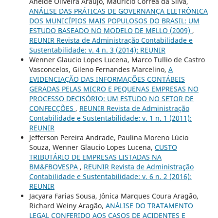
Aneide Oliveira Araújo, Maurício Corrêa da Silva,
ANÁLISE DAS PRÁTICAS DE GOVERNANÇA ELETRÔNICA
DOS MUNICÍPIOS MAIS POPULOSOS DO BRASIL: UM
ESTUDO BASEADO NO MODELO DE MELLO (2009)
,
REUNIR Revista de Administração Contabilidade e
Sustentabilidade: v. 4 n. 3 (2014): REUNIR
Wenner Glaucio Lopes Lucena, Marco Tullio de Castro
Vasconcelos, Gileno Fernandes Marcelino,
A
EVIDENCIAÇÃO DAS INFORMAÇÕES CONTÁBEIS
GERADAS PELAS MICRO E PEQUENAS EMPRESAS NO
PROCESSO DECISÓRIO: UM ESTUDO NO SETOR DE
CONFECÇÕES
,
REUNIR Revista de Administração
Contabilidade e Sustentabilidade: v. 1 n. 1 (2011):
REUNIR
Jefferson Pereira Andrade, Paulina Moreno Lúcio
Souza, Wenner Glaucio Lopes Lucena,
CUSTO
TRIBUTÁRIO DE EMPRESAS LISTADAS NA
BM&FBOVESPA
,
REUNIR Revista de Administração
Contabilidade e Sustentabilidade: v. 6 n. 2 (2016):
REUNIR
Jacyara Farias Sousa, Jônica Marques Coura Aragão,
Richard Weiny Aragão,
ANÁLISE DO TRATAMENTO
LEGAL CONFERIDO AOS CASOS DE ACIDENTES E