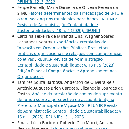
REUNIR: 12, 3, 2022
Felipe Ramelli, Maria Daniella de Oliveira Pereira da
Silva,
Fatores determinantes da arrecadação de IPTU e
o rent seeking nos municípios paraibanos
,
REUNIR
Revista de Administração Contabilidade e
Sustentabilidade: v. 10 n. 4 (2020): REUNIR
Carolina Teixeira de Miranda Lins, Wagner Soares
Fernandes Santos,
Experiências Premiadas de
Inovação em Organizações Públicas Brasileiras:
práticas organizacionais e relações com competências
coletivas
,
REUNIR Revista de Administração
Contabilidade e Sustentabilidade: v. 13 n. 5 (2023):
Edição Especial Competências e Aprendizagem nas
Organizações
Tamires Souza Barbosa, Anderson de Oliveira Reis,
Antônio Augusto Brion Cardoso, Elizangela Lourdes de
Castro,
Análise da prestação de contas do suprimento
de fundo sobre a perspectiva da accountability na
Prefeitura Municipal de Viçosa-MG
,
REUNIR Revista
de Administração Contabilidade e Sustentabilidade: v.
15 n. 1 (2025): REUNIR: 15, 1, 2025
Sinara Lúcia Barboza, Roberto Giro Moori, Adriana
Beatriz Madeira,
Fatores que colaboram para o