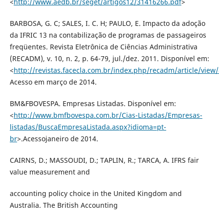
<
http://www.aedb.br/seget/artigos12/31416266.pdf
>
BARBOSA, G. C; SALES, I. C. H; PAULO, E. Impacto da adoção
da IFRIC 13 na contabilização de programas de passageiros
freqüentes. Revista Eletrônica de Ciências Administrativa
(RECADM), v. 10, n. 2, p. 64-79, jul./dez. 2011. Disponível em:
<
http://revistas.facecla.com.br/index.php/recadm/article/view
Acesso em março de 2014.
BM&FBOVESPA. Empresas Listadas. Disponível em:
<
http://www.bmfbovespa.com.br/Cias-Listadas/Empresas-
listadas/BuscaEmpresaListada.aspx?idioma=pt-
br
>.Acessojaneiro de 2014.
CAIRNS, D.; MASSOUDI, D.; TAPLIN, R.; TARCA, A. IFRS fair
value measurement and
accounting policy choice in the United Kingdom and
Australia. The British Accounting