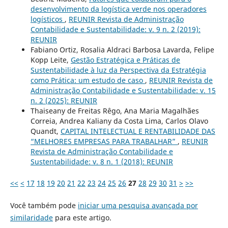
desenvolvimento da logística verde nos operadores
logísticos
,
REUNIR Revista de Administração
Contabilidade e Sustentabilidade: v. 9 n. 2 (2019):
REUNIR
Fabiano Ortiz, Rosalia Aldraci Barbosa Lavarda, Felipe
Kopp Leite,
Gestão Estratégica e Práticas de
Sustentabilidade à luz da Perspectiva da Estratégia
como Prática: um estudo de caso
,
REUNIR Revista de
Administração Contabilidade e Sustentabilidade: v. 15
n. 2 (2025): REUNIR
Thaiseany de Freitas Rêgo, Ana Maria Magalhães
Correia, Andrea Kaliany da Costa Lima, Carlos Olavo
Quandt,
CAPITAL INTELECTUAL E RENTABILIDADE DAS
“MELHORES EMPRESAS PARA TRABALHAR”
,
REUNIR
Revista de Administração Contabilidade e
Sustentabilidade: v. 8 n. 1 (2018): REUNIR
<<
<
17
18
19
20
21
22
23
24
25
26
27
28
29
30
31
>
>>
Você também pode
iniciar uma pesquisa avançada por
similaridade
para este artigo.