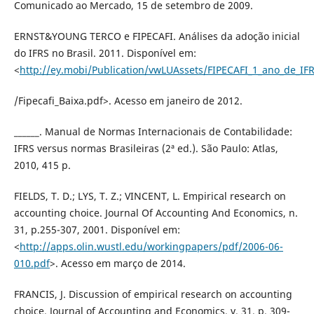
Comunicado ao Mercado, 15 de setembro de 2009.
ERNST&YOUNG TERCO e FIPECAFI. Análises da adoção inicial
do IFRS no Brasil. 2011. Disponível em:
<
http://ey.mobi/Publication/vwLUAssets/FIPECAFI_1_ano_de_IF
/Fipecafi_Baixa.pdf>. Acesso em janeiro de 2012.
______. Manual de Normas Internacionais de Contabilidade:
IFRS versus normas Brasileiras (2ª ed.). São Paulo: Atlas,
2010, 415 p.
FIELDS, T. D.; LYS, T. Z.; VINCENT, L. Empirical research on
accounting choice. Journal Of Accounting And Economics, n.
31, p.255-307, 2001. Disponível em:
<
http://apps.olin.wustl.edu/workingpapers/pdf/2006-06-
010.pdf
>. Acesso em março de 2014.
FRANCIS, J. Discussion of empirical research on accounting
choice. Journal of Accounting and Economics, v. 31, p. 309-