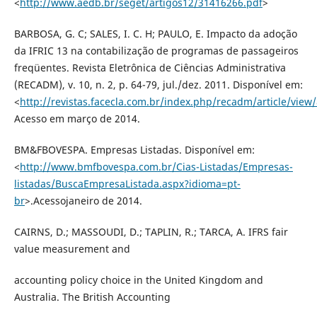
<
http://www.aedb.br/seget/artigos12/31416266.pdf
>
BARBOSA, G. C; SALES, I. C. H; PAULO, E. Impacto da adoção
da IFRIC 13 na contabilização de programas de passageiros
freqüentes. Revista Eletrônica de Ciências Administrativa
(RECADM), v. 10, n. 2, p. 64-79, jul./dez. 2011. Disponível em:
<
http://revistas.facecla.com.br/index.php/recadm/article/view
Acesso em março de 2014.
BM&FBOVESPA. Empresas Listadas. Disponível em:
<
http://www.bmfbovespa.com.br/Cias-Listadas/Empresas-
listadas/BuscaEmpresaListada.aspx?idioma=pt-
br
>.Acessojaneiro de 2014.
CAIRNS, D.; MASSOUDI, D.; TAPLIN, R.; TARCA, A. IFRS fair
value measurement and
accounting policy choice in the United Kingdom and
Australia. The British Accounting