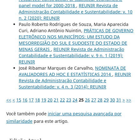
panel model for 2000-2018
,
REUNIR Revista de
Administração Contabilidade e Sustentabilidade: v. 10
n. 2 (2020): REUNIR
Paulo Roberto Rodrigues de Souza, Maria Aparecida
Curi, Adriano Antônio Nuintin,
PRÁTICAS DE GOVERNO
ELETRÔNICO NOS MUNICÍPIOS: UM ESTUDO DA
MESORREGIÃO DO SUL E SUDOESTE DO ESTADO DE
MINAS GERAIS
,
REUNIR Revista de Administração
Contabilidade e Sustentabilidade: v. 9 n. 1 (2019):
REUNIR
José Ribamar Marques de Carvalho,
NOMINATA DE
AVALIADORES AD HOC E ESTATÍSTICAS 2014
,
REUNIR
Revista de Administração Contabilidade e
Sustentabilidade: v. 4 n. 3 (2014): REUNIR
<<
<
15
16
17
18
19
20
21
22
23
24
25
26
27
28
29
30
31
>
>>
Você também pode
iniciar uma pesquisa avançada por
similaridade
para este artigo.