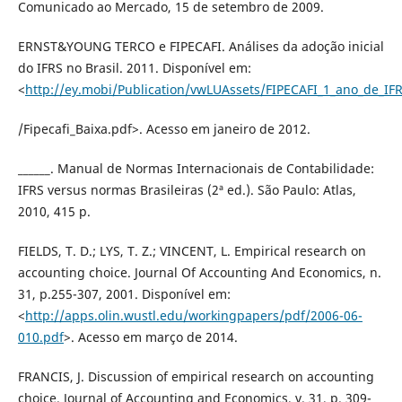
Comunicado ao Mercado, 15 de setembro de 2009.
ERNST&YOUNG TERCO e FIPECAFI. Análises da adoção inicial
do IFRS no Brasil. 2011. Disponível em:
<
http://ey.mobi/Publication/vwLUAssets/FIPECAFI_1_ano_de_IF
/Fipecafi_Baixa.pdf>. Acesso em janeiro de 2012.
______. Manual de Normas Internacionais de Contabilidade:
IFRS versus normas Brasileiras (2ª ed.). São Paulo: Atlas,
2010, 415 p.
FIELDS, T. D.; LYS, T. Z.; VINCENT, L. Empirical research on
accounting choice. Journal Of Accounting And Economics, n.
31, p.255-307, 2001. Disponível em:
<
http://apps.olin.wustl.edu/workingpapers/pdf/2006-06-
010.pdf
>. Acesso em março de 2014.
FRANCIS, J. Discussion of empirical research on accounting
choice. Journal of Accounting and Economics, v. 31, p. 309-