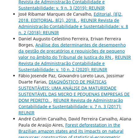
Revista de Administração Contabilidade e
Sustentabilidade: v. 9 n. 3 (2019): REUNIR
José Ribamar Marques de Carvalho,
Editorial, (8)2,
2018. EDITORIAL, 8(2), 2018.
,
REUNIR Revista de
Administração Contabilidade e Sustentabilidade: v. 8
n. 2 (2018): REUNIR
Daniel Augusto Celestino Ferreira, Erivan Ferreira
Borges,
Análise dos determinantes de desempenho
da gestão de precatórios e requisições de pequeno
valor no âmbito do Tribunal de Justiça do RN
,
REUNIR
Revista de Administração Contabilidade e
Sustentabilidade: v. 10 n. 2 (2020): REUNIR
Fábio Josende Paz, Giovandro Loreto Laus, Jossimar
Duarte Farias,
DIAGNÓSTICO DE PRÁTICAS
SUSTENTÁVEIS: UMA ANÁLISE DA MATURIDADE
SUSTENTÁVEL DAS MICRO E PEQUENAS EMPRESAS DE
DOM PEDRITO.
,
REUNIR Revista de Administração
Contabilidade e Sustentabilidade: v. 7 n. 3 (2017):
REUNIR
André Cutrim Carvalho, David Ferreira Carvalho, Alana
Paula de Araújo Aires,
Forest deforestation in the
Brazilian amazon states and its impacts on natural
resources: construction of statistical-econometric