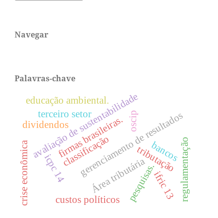
Navegar
Palavras-chave
avaliação de sustentabilidade
educação ambiental.
terceiro setor
gerenciamento de resultados
oscip
firmas brasileiras.
dividendos
classificação
regulamentação
bancos
crise econômica
tributação
icpc 14
Área tributária
pesquisas.
ifric 13
custos políticos