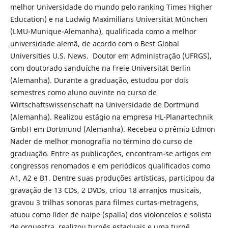
melhor Universidade do mundo pelo ranking Times Higher
Education) e na Ludwig Maximilians Universität München
(LMU-Munique-Alemanha), qualificada como a melhor
universidade alemã, de acordo com o Best Global
Universities U.S. News. Doutor em Administração (UFRGS),
com doutorado sanduíche na Freie Universität Berlin
(Alemanha). Durante a graduação, estudou por dois
semestres como aluno ouvinte no curso de
Wirtschaftswissenschaft na Universidade de Dortmund
(Alemanha). Realizou estágio na empresa HL-Planartechnik
GmbH em Dortmund (Alemanha). Recebeu o prêmio Edmon
Nader de melhor monografia no término do curso de
graduação. Entre as publicações, encontram-se artigos em
congressos renomados e em periódicos qualificados como
A1, A2 e B1. Dentre suas produções artísticas, participou da
gravação de 13 CDs, 2 DVDs, criou 18 arranjos musicais,
gravou 3 trilhas sonoras para filmes curtas-metragens,
atuou como líder de naipe (spalla) dos violoncelos e solista
de orquestra, realizou turnês estaduais e uma turnê