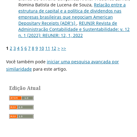
Romina Batista de Lucena de Souza,
Relação entre a
estrutura de capital e a política de dividendos nas
empresas brasileiras que negociam American
Depositary Receipts (ADR’s)
,
REUNIR Revista de
Administração Contabilidade e Sustentabilidade: v. 12
n. 1 (2022): REUNIR: 12, 1, 2022
1
2
3
4
5
6
7
8
9
10
11
12
>
>>
Você também pode
iniciar uma pesquisa avançada por
similaridade
para este artigo.
Edição Atual