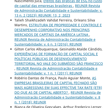
Nascimento Jucá,
Efeitos das práticas de ESG no custo
de capital das empresas brasileiras
,
REUNIR Revista
de Administração Contabilidade e Sustentabilidade: v.
13 n. 2 (2023): REUNIR: 13, 2, 2023
Talieh Shaikhzadeh Vahdat Ferreira, Orleans Silva
Martins,
ESTRUTURA DE PROPRIEDADE E CONTROLE E
DESEMPENHO CORPORATIVO NOS PRINCIPAIS
MERCADOS DE CAPITAIS DA AMÉRICA LATINA
,
REUNIR Revista de Administração Contabilidade e
Sustentabilidade: v. 6 n. 3 (2016): REUNIR
Gilton Carlos Albuquerque, Gesinaldo Ataíde Cândido,
EXPERIÊNCIAS DE FORMAÇÃO DE CAPITAL SOCIAL E
POLÍTICAS PÚBLICAS DE DESENVOLVIMENTO
TERRITORIAL NO VALE DO SUBMÉDIO SÃO FRANCISCO
,
REUNIR Revista de Administração Contabilidade e
Sustentabilidade: v. 1 n. 1 (2011): REUNIR
Robério Dantas de França, Paulo Aguiar Monte,
AS
EMPRESAS BRASILEIRAS DE CAPITAL FECHADO SÃO
MAIS AGRESSIVAS EM SUAS EFFECTIVE TAX RATE (ETR)
DO QUE AS DE CAPITAL ABERTO?
,
REUNIR Revista de
Administração Contabilidade e Sustentabilidade: v. 8
n. 1 (2018): REUNIR
Bianca de Oliveira Gonçalves, Arthur Frederico Lerner,