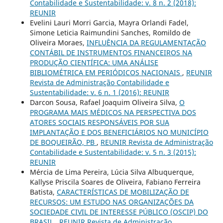
Contabilidade e Sustentabilidade: v. 8 n. 2 (2018):
REUNIR
Evelini Lauri Morri Garcia, Mayra Orlandi Fadel,
Simone Leticia Raimundini Sanches, Romildo de
Oliveira Moraes,
INFLUÊNCIA DA REGULAMENTAÇÃO
CONTÁBIL DE INSTRUMENTOS FINANCEIROS NA
PRODUÇÃO CIENTÍFICA: UMA ANÁLISE
BIBLIOMÉTRICA EM PERIÓDICOS NACIONAIS
,
REUNIR
Revista de Administração Contabilidade e
Sustentabilidade: v. 6 n. 1 (2016): REUNIR
Darcon Sousa, Rafael Joaquim Oliveira Silva,
O
PROGRAMA MAIS MÉDICOS NA PERSPECTIVA DOS
ATORES SOCIAIS RESPONSÁVEIS POR SUA
IMPLANTAÇÃO E DOS BENEFICIÁRIOS NO MUNICÍPIO
DE BOQUEIRÃO, PB
,
REUNIR Revista de Administração
Contabilidade e Sustentabilidade: v. 5 n. 3 (2015):
REUNIR
Mércia de Lima Pereira, Lúcia Silva Albuquerque,
Kallyse Priscila Soares de Oliveira, Fabiano Ferreira
Batista,
CARACTERÍSTICAS DE MOBILIZAÇÃO DE
RECURSOS: UM ESTUDO NAS ORGANIZAÇÕES DA
SOCIEDADE CIVIL DE INTERESSE PÚBLICO (OSCIP) DO
BRASIL
,
REUNIR Revista de Administração