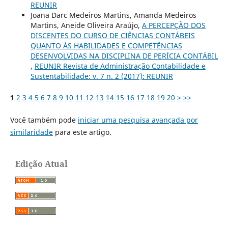
REUNIR
Joana Darc Medeiros Martins, Amanda Medeiros
Martins, Aneide Oliveira Araújo,
A PERCEPÇÃO DOS
DISCENTES DO CURSO DE CIÊNCIAS CONTÁBEIS
QUANTO ÀS HABILIDADES E COMPETÊNCIAS
DESENVOLVIDAS NA DISCIPLINA DE PERÍCIA CONTÁBIL
,
REUNIR Revista de Administração Contabilidade e
Sustentabilidade: v. 7 n. 2 (2017): REUNIR
1
2
3
4
5
6
7
8
9
10
11
12
13
14
15
16
17
18
19
20
>
>>
Você também pode
iniciar uma pesquisa avançada por
similaridade
para este artigo.
Edição Atual