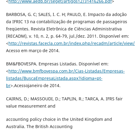
<
http://www.aedb.br/seget/artigos12/31416266.pdf
>
BARBOSA, G. C; SALES, I. C. H; PAULO, E. Impacto da adoção
da IFRIC 13 na contabilização de programas de passageiros
freqüentes. Revista Eletrônica de Ciências Administrativa
(RECADM), v. 10, n. 2, p. 64-79, jul./dez. 2011. Disponível em:
<
http://revistas.facecla.com.br/index.php/recadm/article/view
Acesso em março de 2014.
BM&FBOVESPA. Empresas Listadas. Disponível em:
<
http://www.bmfbovespa.com.br/Cias-Listadas/Empresas-
listadas/BuscaEmpresaListada.aspx?idioma=pt-
br
>.Acessojaneiro de 2014.
CAIRNS, D.; MASSOUDI, D.; TAPLIN, R.; TARCA, A. IFRS fair
value measurement and
accounting policy choice in the United Kingdom and
Australia. The British Accounting