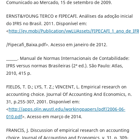
Comunicado ao Mercado, 15 de setembro de 2009.
ERNST&YOUNG TERCO e FIPECAFI. Análises da adoção inicial
do IFRS no Brasil. 2011. Disponível em:
<
http://ey.mobi/Publication/vwLUAssets/FIPECAFI_1_ano_de_IF
/Fipecafi_Baixa.pdf>. Acesso em janeiro de 2012.
______. Manual de Normas Internacionais de Contabilidade:
IFRS versus normas Brasileiras (2ª ed.). São Paulo: Atlas,
2010, 415 p.
FIELDS, T. D.; LYS, T. Z.; VINCENT, L. Empirical research on
accounting choice. Journal Of Accounting And Economics, n.
31, p.255-307, 2001. Disponível em:
<
http://apps.olin.wustl.edu/workingpapers/pdf/2006-06-
010.pdf
>. Acesso em março de 2014.
FRANCIS, J. Discussion of empirical research on accounting
choice. Journal of Accounting and Economics, v. 31, p. 309-