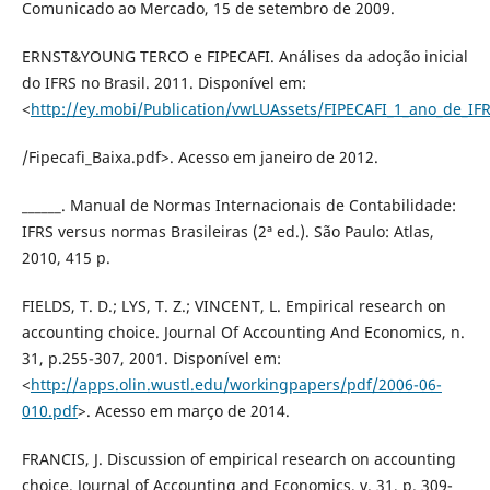
Comunicado ao Mercado, 15 de setembro de 2009.
ERNST&YOUNG TERCO e FIPECAFI. Análises da adoção inicial
do IFRS no Brasil. 2011. Disponível em:
<
http://ey.mobi/Publication/vwLUAssets/FIPECAFI_1_ano_de_IF
/Fipecafi_Baixa.pdf>. Acesso em janeiro de 2012.
______. Manual de Normas Internacionais de Contabilidade:
IFRS versus normas Brasileiras (2ª ed.). São Paulo: Atlas,
2010, 415 p.
FIELDS, T. D.; LYS, T. Z.; VINCENT, L. Empirical research on
accounting choice. Journal Of Accounting And Economics, n.
31, p.255-307, 2001. Disponível em:
<
http://apps.olin.wustl.edu/workingpapers/pdf/2006-06-
010.pdf
>. Acesso em março de 2014.
FRANCIS, J. Discussion of empirical research on accounting
choice. Journal of Accounting and Economics, v. 31, p. 309-