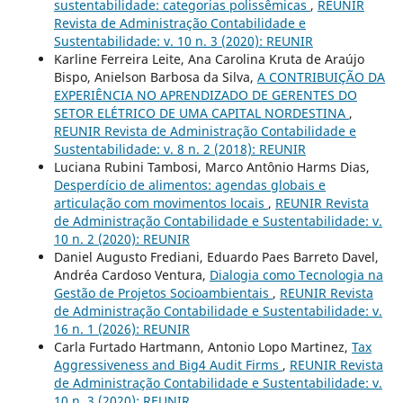
sustentabilidade: categorias polissêmicas
,
REUNIR
Revista de Administração Contabilidade e
Sustentabilidade: v. 10 n. 3 (2020): REUNIR
Karline Ferreira Leite, Ana Carolina Kruta de Araújo
Bispo, Anielson Barbosa da Silva,
A CONTRIBUIÇÃO DA
EXPERIÊNCIA NO APRENDIZADO DE GERENTES DO
SETOR ELÉTRICO DE UMA CAPITAL NORDESTINA
,
REUNIR Revista de Administração Contabilidade e
Sustentabilidade: v. 8 n. 2 (2018): REUNIR
Luciana Rubini Tambosi, Marco Antônio Harms Dias,
Desperdício de alimentos: agendas globais e
articulação com movimentos locais
,
REUNIR Revista
de Administração Contabilidade e Sustentabilidade: v.
10 n. 2 (2020): REUNIR
Daniel Augusto Frediani, Eduardo Paes Barreto Davel,
Andréa Cardoso Ventura,
Dialogia como Tecnologia na
Gestão de Projetos Socioambientais
,
REUNIR Revista
de Administração Contabilidade e Sustentabilidade: v.
16 n. 1 (2026): REUNIR
Carla Furtado Hartmann, Antonio Lopo Martinez,
Tax
Aggressiveness and Big4 Audit Firms
,
REUNIR Revista
de Administração Contabilidade e Sustentabilidade: v.
10 n. 3 (2020): REUNIR