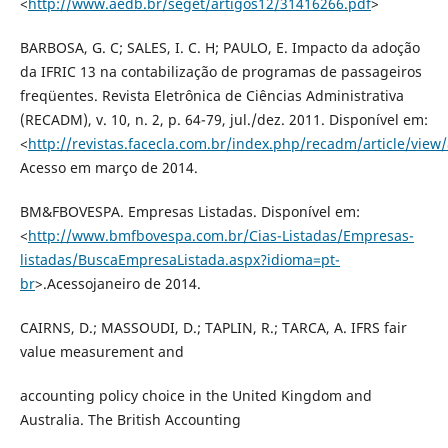
<
http://www.aedb.br/seget/artigos12/31416266.pdf
>
BARBOSA, G. C; SALES, I. C. H; PAULO, E. Impacto da adoção
da IFRIC 13 na contabilização de programas de passageiros
freqüentes. Revista Eletrônica de Ciências Administrativa
(RECADM), v. 10, n. 2, p. 64-79, jul./dez. 2011. Disponível em:
<
http://revistas.facecla.com.br/index.php/recadm/article/view
Acesso em março de 2014.
BM&FBOVESPA. Empresas Listadas. Disponível em:
<
http://www.bmfbovespa.com.br/Cias-Listadas/Empresas-
listadas/BuscaEmpresaListada.aspx?idioma=pt-
br
>.Acessojaneiro de 2014.
CAIRNS, D.; MASSOUDI, D.; TAPLIN, R.; TARCA, A. IFRS fair
value measurement and
accounting policy choice in the United Kingdom and
Australia. The British Accounting