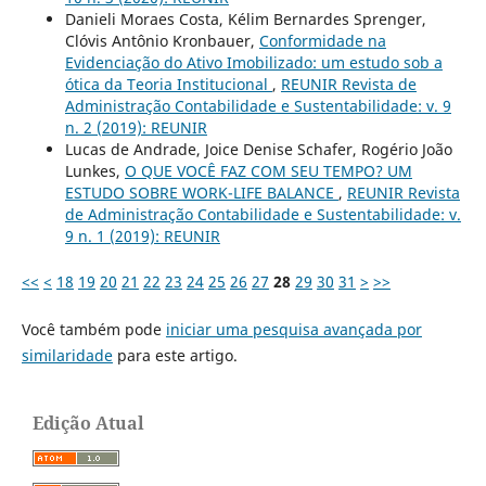
Danieli Moraes Costa, Kélim Bernardes Sprenger,
Clóvis Antônio Kronbauer,
Conformidade na
Evidenciação do Ativo Imobilizado: um estudo sob a
ótica da Teoria Institucional
,
REUNIR Revista de
Administração Contabilidade e Sustentabilidade: v. 9
n. 2 (2019): REUNIR
Lucas de Andrade, Joice Denise Schafer, Rogério João
Lunkes,
O QUE VOCÊ FAZ COM SEU TEMPO? UM
ESTUDO SOBRE WORK-LIFE BALANCE
,
REUNIR Revista
de Administração Contabilidade e Sustentabilidade: v.
9 n. 1 (2019): REUNIR
<<
<
18
19
20
21
22
23
24
25
26
27
28
29
30
31
>
>>
Você também pode
iniciar uma pesquisa avançada por
similaridade
para este artigo.
Edição Atual