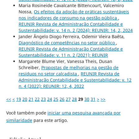
Maria Rosineide Cavalcante Bittencourt, Valcemiro
Nossa,
Os efeitos da adoção de práticas sustentáveis
nos indicadores de consumo na gestão pública
,
REUNIR Revista de Administração Contabilidade e
Sustentabilidade: v. 14 n. 2 (2024): REUNIR: 14, 2, 2024
Jander Ângelo Diogo Ferreira, Odemir Vieira Baêta,
Diagnóstico de competências no setor público
,
REUNIR Revista de Administração Contabilidade e
Sustentabilidade: v. 11 n. 2 (2021): REUNIR
Margarete Blume Vier, Vanessa Theis, Dusan
Schreiber,
Propostas de melhorias na gestão de
resíduos no setor calçadista
,
REUNIR Revista de
Administração Contabilidade e Sustentabilidade: v. 12
n. 4 (2022): REUNIR: 12, 4, 2022
<<
<
19
20
21
22
23
24
25
26
27
28
29
30
31
>
>>
Você também pode
iniciar uma pesquisa avançada por
similaridade
para este artigo.