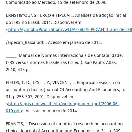
Comunicado ao Mercado, 15 de setembro de 2009.
ERNST&YOUNG TERCO e FIPECAFI. Análises da adoção inicial
do IFRS no Brasil. 2011. Disponível em:
<
http://ey.mobi/Publication/vwLUAssets/FIPECAFI_1_ano_de_IF
/Fipecafi_Baixa.pdf>. Acesso em janeiro de 2012.
______. Manual de Normas Internacionais de Contabilidade:
IFRS versus normas Brasileiras (2ª ed.). São Paulo: Atlas,
2010, 415 p.
FIELDS, T. D.; LYS, T. Z.; VINCENT, L. Empirical research on
accounting choice. Journal Of Accounting And Economics, n.
31, p.255-307, 2001. Disponível em:
<
http://apps.olin.wustl.edu/workingpapers/pdf/2006-06-
010.pdf
>. Acesso em março de 2014.
FRANCIS, J. Discussion of empirical research on accounting
choice. Journal of Accounting and Economics, v. 31, p. 309-