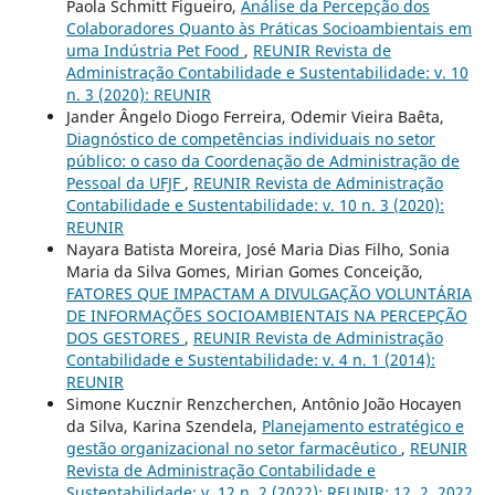
Paola Schmitt Figueiro,
Análise da Percepção dos
Colaboradores Quanto às Práticas Socioambientais em
uma Indústria Pet Food
,
REUNIR Revista de
Administração Contabilidade e Sustentabilidade: v. 10
n. 3 (2020): REUNIR
Jander Ângelo Diogo Ferreira, Odemir Vieira Baêta,
Diagnóstico de competências individuais no setor
público: o caso da Coordenação de Administração de
Pessoal da UFJF
,
REUNIR Revista de Administração
Contabilidade e Sustentabilidade: v. 10 n. 3 (2020):
REUNIR
Nayara Batista Moreira, José Maria Dias Filho, Sonia
Maria da Silva Gomes, Mirian Gomes Conceição,
FATORES QUE IMPACTAM A DIVULGAÇÃO VOLUNTÁRIA
DE INFORMAÇÕES SOCIOAMBIENTAIS NA PERCEPÇÃO
DOS GESTORES
,
REUNIR Revista de Administração
Contabilidade e Sustentabilidade: v. 4 n. 1 (2014):
REUNIR
Simone Kucznir Renzcherchen, Antônio João Hocayen
da Silva, Karina Szendela,
Planejamento estratégico e
gestão organizacional no setor farmacêutico
,
REUNIR
Revista de Administração Contabilidade e
Sustentabilidade: v. 12 n. 2 (2022): REUNIR: 12, 2, 2022