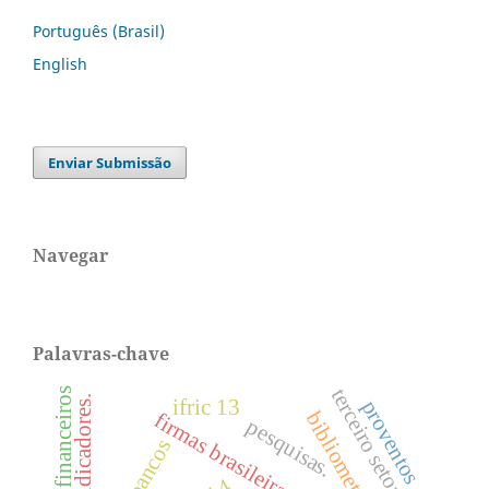
Português (Brasil)
English
Enviar Submissão
Navegar
Palavras-chave
terceiro setor
ifric 13
proventos
bibliometria.
firmas brasileiras.
pesquisas.
bancos