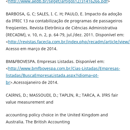
<
http://www.aedb.br/seget/artigos12/31416266.pdf
>
BARBOSA, G. C; SALES, I. C. H; PAULO, E. Impacto da adoção
da IFRIC 13 na contabilização de programas de passageiros
freqüentes. Revista Eletrônica de Ciências Administrativa
(RECADM), v. 10, n. 2, p. 64-79, jul./dez. 2011. Disponível em:
<
http://revistas.facecla.com.br/index.php/recadm/article/view
Acesso em março de 2014.
BM&FBOVESPA. Empresas Listadas. Disponível em:
<
http://www.bmfbovespa.com.br/Cias-Listadas/Empresas-
listadas/BuscaEmpresaListada.aspx?idioma=pt-
br
>.Acessojaneiro de 2014.
CAIRNS, D.; MASSOUDI, D.; TAPLIN, R.; TARCA, A. IFRS fair
value measurement and
accounting policy choice in the United Kingdom and
Australia. The British Accounting