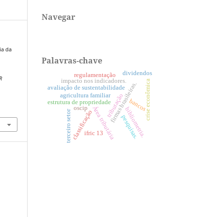
Navegar
cia da
Palavras-chave
dividendos
regulamentação
R
impacto nos indicadores.
crise econômica
firmas brasileiras.
avaliação de sustentabilidade
agricultura familiar
tributação
bancos
estrutura de propriedade
2
Área tributária
oscip
bibliometria.
classificação
terceiro setor
pesquisas.
ifric 13