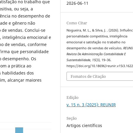
tisfação no trabalho que
2026-06-11
itiva, ou seja, a
luência no desempenho de
Como Citar
idade e gênero não
 de vendas. Conclui-se
Nogueira, M. L., & Silva, J. . (2026). Influên
personalidade competitiva, inteligência
, inteligência emocional e
emocional e satisfação no trabalho no
ho de vendas, conforme
desempenho de vendas de veículos.
REUNI
afirma que personalidade
Revista De Administração Contabilidade E
m o desempenho. Os
Sustentabilidade
,
15
(3), 19–36.
com a prática ao
https://doi.org/10.18696/reunir.v15i3.162
s habilidades dos
Fomatos de Citação
im, alcançar maiores
Edição
v. 15 n. 3 (2025): REUNIR
Seção
Artigos científicos