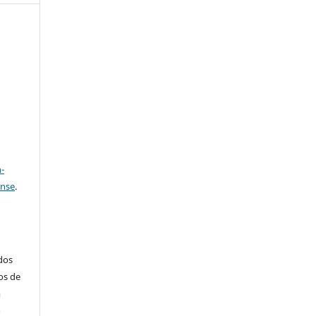
e
a
-
ense
.
ados
os de
m
o