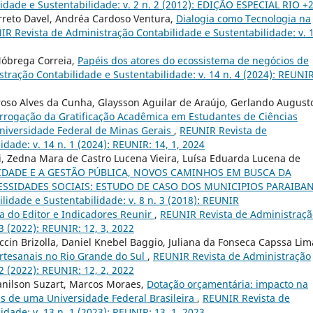
dade e Sustentabilidade: v. 2 n. 2 (2012): EDIÇÃO ESPECIAL RIO +
rreto Davel, Andréa Cardoso Ventura,
Dialogia como Tecnologia na
R Revista de Administração Contabilidade e Sustentabilidade: v. 
 Nóbrega Correia,
Papéis dos atores do ecossistema de negócios de
tração Contabilidade e Sustentabilidade: v. 14 n. 4 (2024): REUNIR
oso Alves da Cunha, Glaysson Aguilar de Araújo, Gerlando August
rrogação da Gratificação Acadêmica em Estudantes de Ciências
Universidade Federal de Minas Gerais
,
REUNIR Revista de
dade: v. 14 n. 1 (2024): REUNIR: 14, 1, 2024
i, Zedna Mara de Castro Lucena Vieira, Luísa Eduarda Lucena de
IDADE E A GESTÃO PÚBLICA, NOVOS CAMINHOS EM BUSCA DA
ESSIDADES SOCIAIS: ESTUDO DE CASO DOS MUNICIPIOS PARAIBA
idade e Sustentabilidade: v. 8 n. 3 (2018): REUNIR
a do Editor e Indicadores Reunir
,
REUNIR Revista de Administraçã
3 (2022): REUNIR: 12, 3, 2022
cin Brizolla, Daniel Knebel Baggio, Juliana da Fonseca Capssa Lim
artesanais no Rio Grande do Sul
,
REUNIR Revista de Administração
2 (2022): REUNIR: 12, 2, 2022
anilson Suzart, Marcos Moraes,
Dotação orçamentária: impacto na
as de uma Universidade Federal Brasileira
,
REUNIR Revista de
dade: v. 13 n. 1 (2023): REUNIR: 13, 1, 2023