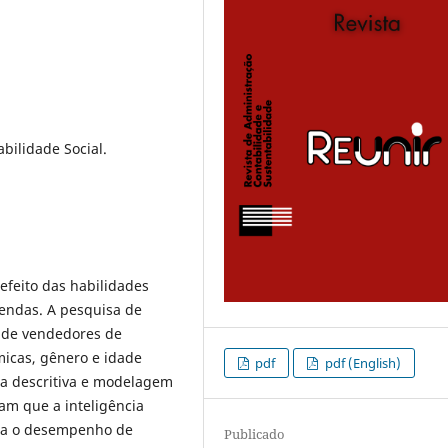
ilidade Social.
efeito das habilidades
endas. A pesquisa de
s de vendedores de
micas, gênero e idade
pdf
pdf (English)
ica descritiva e modelagem
am que a inteligência
cta o desempenho de
Publicado