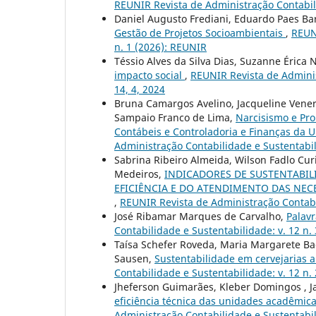
REUNIR Revista de Administração Contabili
Daniel Augusto Frediani, Eduardo Paes Ba
Gestão de Projetos Socioambientais
,
REUNI
n. 1 (2026): REUNIR
Téssio Alves da Silva Dias, Suzanne Érica
impacto social
,
REUNIR Revista de Adminis
14, 4, 2024
Bruna Camargos Avelino, Jacqueline Vener
Sampaio Franco de Lima,
Narcisismo e Pro
Contábeis e Controladoria e Finanças da 
Administração Contabilidade e Sustentabili
Sabrina Ribeiro Almeida, Wilson Fadlo Cur
Medeiros,
INDICADORES DE SUSTENTABIL
EFICIÊNCIA E DO ATENDIMENTO DAS NEC
,
REUNIR Revista de Administração Contabil
José Ribamar Marques de Carvalho,
Palavr
Contabilidade e Sustentabilidade: v. 12 n. 
Taísa Schefer Roveda, Maria Margarete Bac
Sausen,
Sustentabilidade em cervejarias 
Contabilidade e Sustentabilidade: v. 12 n. 
Jheferson Guimarães, Kleber Domingos , J
eficiência técnica das unidades acadêmic
Administração Contabilidade e Sustentabili