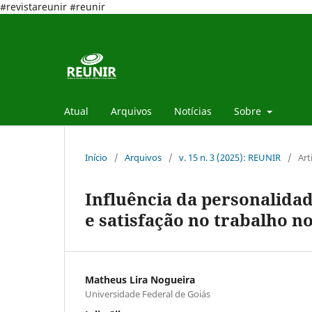
#revistareunir #reunir
Atual
Arquivos
Notícias
Sobre
Início
/
Arquivos
/
v. 15 n. 3 (2025): REUNIR
/
Art
Influência da personalidad
e satisfação no trabalho 
Matheus Lira Nogueira
Universidade Federal de Goiás