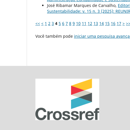
José Ribamar Marques de Carvalho,
Editor
Sustentabilidade: v. 15 n. 3 (2025): REUNI
<<
<
1
2
3
4
5
6
7
8
9
10
11
12
13
14
15
16
17
>
>
Você também pode
iniciar uma pesquisa avança