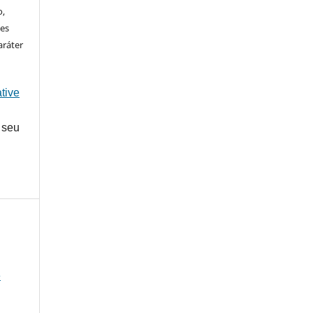
o,
ões
aráter
tive
 seu
e