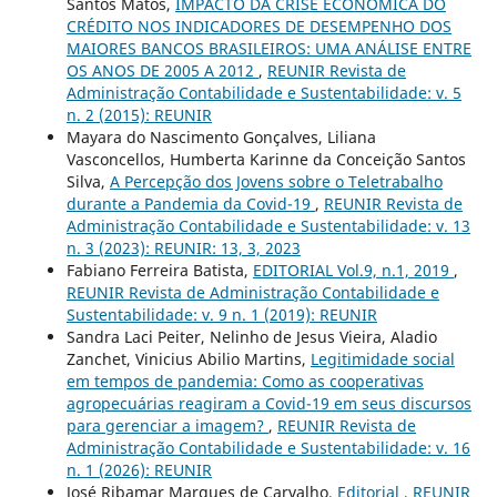
Santos Matos,
IMPACTO DA CRISE ECONÔMICA DO
CRÉDITO NOS INDICADORES DE DESEMPENHO DOS
MAIORES BANCOS BRASILEIROS: UMA ANÁLISE ENTRE
OS ANOS DE 2005 A 2012
,
REUNIR Revista de
Administração Contabilidade e Sustentabilidade: v. 5
n. 2 (2015): REUNIR
Mayara do Nascimento Gonçalves, Liliana
Vasconcellos, Humberta Karinne da Conceição Santos
Silva,
A Percepção dos Jovens sobre o Teletrabalho
durante a Pandemia da Covid-19
,
REUNIR Revista de
Administração Contabilidade e Sustentabilidade: v. 13
n. 3 (2023): REUNIR: 13, 3, 2023
Fabiano Ferreira Batista,
EDITORIAL Vol.9, n.1, 2019
,
REUNIR Revista de Administração Contabilidade e
Sustentabilidade: v. 9 n. 1 (2019): REUNIR
Sandra Laci Peiter, Nelinho de Jesus Vieira, Aladio
Zanchet, Vinicius Abilio Martins,
Legitimidade social
em tempos de pandemia: Como as cooperativas
agropecuárias reagiram a Covid-19 em seus discursos
para gerenciar a imagem?
,
REUNIR Revista de
Administração Contabilidade e Sustentabilidade: v. 16
n. 1 (2026): REUNIR
José Ribamar Marques de Carvalho,
Editorial
,
REUNIR