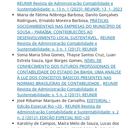
REUNIR Revista de Administração Contabilidade e
Sustentabilidade: v. 13 n. 1 (2023): REUNIR: 13, 1, 2023
Maria de Fátima Nóbrega Barbosa, Danilo Gonçalves
Rodrigues, Erivaldo Moreira Barbosa,
PRÁTICAS
SOCIOAMBIENTAIS NAS EMPRESAS DO MUNICÍPIO DE
SOUSA – PARAÍBA: CONTRIBUIÇÕES AO
DESENVOLVIMENTO LOCAL SUSTENTÁVEL
,
REUNIR
Revista de Administração Contabilidade e
Sustentabilidade: v. 3 n. 1 (2013): REUNIR
Sonia Maria Silva Gomes, Thayse Santos Cruz, Luan
Estrela Souza, Igor Borges Gomes,
NÍVEL DE
CONHECIMENTO DOS FUTUROS PROFISSIONAIS DE
CONTABILIDADE DO ESTADO DA BAHIA: UMA ANÁLISE
À LUZ DOS CONCEITOS BÁSICOS PRESENTES NAS
NORMAS BRASILEIRAS DE CONTABILIDADE
,
REUNIR
Revista de Administração Contabilidade e
Sustentabilidade: v. 5 n. 2 (2015): REUNIR
José Ribamar Marques de Carvalho,
EDITORIAL –
Edição Especial Rio +20
,
REUNIR Revista de
Administração Contabilidade e Sustentabilidade: v. 2
n. 2 (2012): EDIÇÃO ESPECIAL RIO +20
Karoliny de Campos, Maíra Melo de Souza, Lucas dos