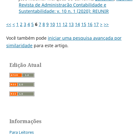
Revista de Administração Contabilidade e
Sustentabilidade: v. 10 n. 1 (2020): REUNIR
<<
<
1
2
3
4
5
6
7
8
9
10
11
12
13
14
15
16
17
>
>>
Você também pode
iniciar uma pesquisa avançada por
similaridade
para este artigo.
Edição Atual
Informações
Para Leitores