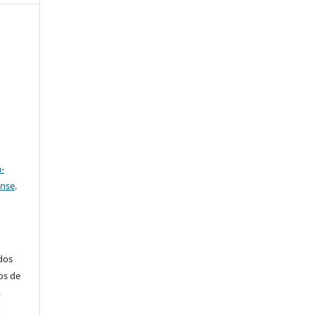
e
a
-
ense
.
ados
os de
m
o