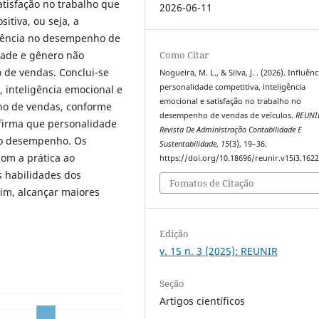
tisfação no trabalho que
2026-06-11
itiva, ou seja, a
luência no desempenho de
Como Citar
idade e gênero não
 de vendas. Conclui-se
Nogueira, M. L., & Silva, J. . (2026). Influên
personalidade competitiva, inteligência
, inteligência emocional e
emocional e satisfação no trabalho no
ho de vendas, conforme
desempenho de vendas de veículos.
REUNI
afirma que personalidade
Revista De Administração Contabilidade E
m o desempenho. Os
Sustentabilidade
,
15
(3), 19–36.
com a prática ao
https://doi.org/10.18696/reunir.v15i3.162
s habilidades dos
Fomatos de Citação
im, alcançar maiores
Edição
v. 15 n. 3 (2025): REUNIR
Seção
Artigos científicos