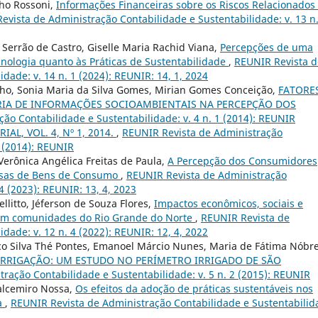
lho Rossoni,
Informações Financeiras sobre os Riscos Relacionados
evista de Administração Contabilidade e Sustentabilidade: v. 13 n.
Serrão de Castro, Giselle Maria Rachid Viana,
Percepções de uma
cnologia quanto às Práticas de Sustentabilidade
,
REUNIR Revista d
dade: v. 14 n. 1 (2024): REUNIR: 14, 1, 2024
ilho, Sonia Maria da Silva Gomes, Mirian Gomes Conceição,
FATORE
IA DE INFORMAÇÕES SOCIOAMBIENTAIS NA PERCEPÇÃO DOS
ão Contabilidade e Sustentabilidade: v. 4 n. 1 (2014): REUNIR
IAL, VOL. 4, Nº 1, 2014.
,
REUNIR Revista de Administração
1 (2014): REUNIR
Verônica Angélica Freitas de Paula,
A Percepção dos Consumidores
esas de Bens de Consumo
,
REUNIR Revista de Administração
4 (2023): REUNIR: 13, 4, 2023
llitto, Jéferson de Souza Flores,
Impactos econômicos, sociais e
 em comunidades do Rio Grande do Norte
,
REUNIR Revista de
dade: v. 12 n. 4 (2022): REUNIR: 12, 4, 2022
co Silva Thé Pontes, Emanoel Márcio Nunes, Maria de Fátima Nóbr
IRRIGAÇÃO: UM ESTUDO NO PERÍMETRO IRRIGADO DE SÃO
ração Contabilidade e Sustentabilidade: v. 5 n. 2 (2015): REUNIR
Valcemiro Nossa,
Os efeitos da adoção de práticas sustentáveis nos
a
,
REUNIR Revista de Administração Contabilidade e Sustentabilid