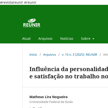
#revistareunir #reunir
Atual
Arquivos
Notícias
Sobre
Início
/
Arquivos
/
v. 15 n. 3 (2025): REUNIR
/
Art
Influência da personalidad
e satisfação no trabalho 
Matheus Lira Nogueira
Universidade Federal de Goiás