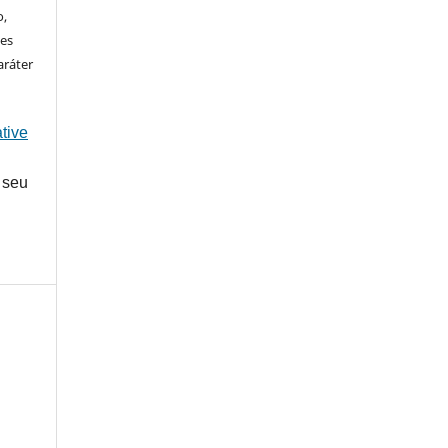
o,
ões
aráter
tive
 seu