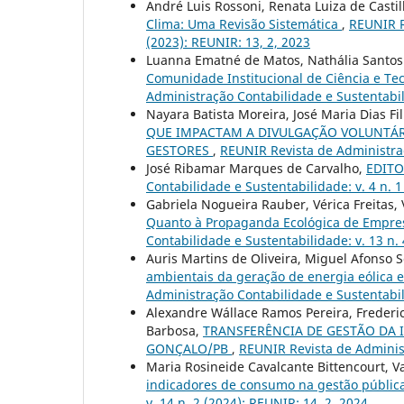
André Luis Rossoni, Renata Luiza de Casti
Clima: Uma Revisão Sistemática
,
REUNIR R
(2023): REUNIR: 13, 2, 2023
Luanna Ematné de Matos, Nathália Santos 
Comunidade Institucional de Ciência e Te
Administração Contabilidade e Sustentabili
Nayara Batista Moreira, José Maria Dias F
QUE IMPACTAM A DIVULGAÇÃO VOLUNTÁR
GESTORES
,
REUNIR Revista de Administraç
José Ribamar Marques de Carvalho,
EDITOR
Contabilidade e Sustentabilidade: v. 4 n. 
Gabriela Nogueira Rauber, Vérica Freitas, 
Quanto à Propaganda Ecológica de Empr
Contabilidade e Sustentabilidade: v. 13 n. 
Auris Martins de Oliveira, Miguel Afonso Se
ambientais da geração de energia eólica
Administração Contabilidade e Sustentabili
Alexandre Wállace Ramos Pereira, Frederi
Barbosa,
TRANSFERÊNCIA DE GESTÃO DA 
GONÇALO/PB
,
REUNIR Revista de Administ
Maria Rosineide Cavalcante Bittencourt, 
indicadores de consumo na gestão públic
v. 14 n. 2 (2024): REUNIR: 14, 2, 2024