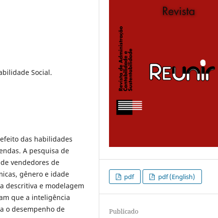
ilidade Social.
efeito das habilidades
endas. A pesquisa de
s de vendedores de
micas, gênero e idade
pdf
pdf (English)
ica descritiva e modelagem
am que a inteligência
cta o desempenho de
Publicado