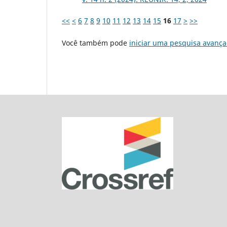
<<
<
6
7
8
9
10
11
12
13
14
15
16
17
>
>>
Você também pode
iniciar uma pesquisa avança