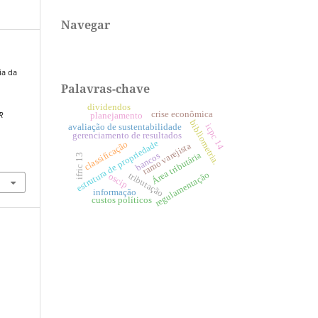
Navegar
cia da
Palavras-chave
dividendos
crise econômica
R
planejamento
bibliometria.
avaliação de sustentabilidade
icpc 14
gerenciamento de resultados
estrutura de propriedade
classificação
ramo varejista
Área tributária
bancos
ifric 13
2
regulamentação
tributação
oscip
informação
custos políticos